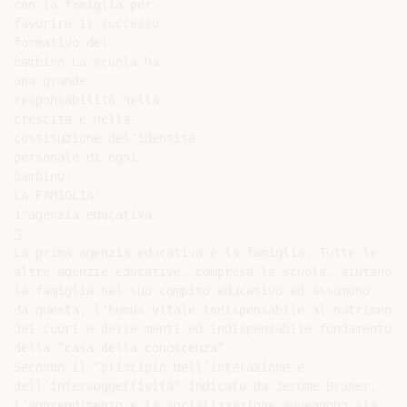
con la famiglia per

favorire il successo

formativo del

bambino.La scuola ha

una grande

responsabilità nella

crescita e nella

costituzione del’identità

personale di ogni

bambino.

LA FAMIGLIA:

1^agenzia educativa



La prima agenzia educativa è la famiglia. Tutte le

altre agenzie educative, compresa la scuola, aiutano

la famiglia nel suo compito educativo ed assumono

da questa, l’humus vitale indispensabile al nutrimento

dei cuori e delle menti ed indispensabile fondamento

della “casa della conoscenza”.

Secondo il “principio dell’interazione e

dell’intersoggettività” indicato da Jerome Bruner,

l’apprendimento e la socializzazione avvengono sia
