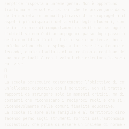
semplice risposta a un’emergenza. Non è opportuno

trasformare le sollecitazioni che le provengono da var
della società in un moltiplicarsi di microprogetti che
aspetti più disparati della vita degli studenti, con l
definire norme di comportamento specifiche per ogni si
L’obiettivo non è di accompagnare passo dopo passo lo 
nella quotidianità di tutte le sue esperienze, bensì d
un’educazione che lo spinga a fare scelte autonome e

feconde, quale risultato di un confronto continuo della
sua progettualità con i valori che orientano la società
cui vive.





La scuola perseguirà costantemente l’obiettivo di costr
un’alleanza educativa con i genitori. Non si tratta di

rapporti da stringere solo in momenti critici, ma di r
costanti che riconoscano i reciproci ruoli e che si su
vicendevolmente nelle comuni finalità educative.

La scuola si apre alle famiglie e al territorio circost
facendo perno sugli strumenti forniti dall’autonomia

scolastica, che prima di essere un insieme di norme è u