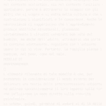
nel contesto scolastico, sia nel contesto familiare e

quotidiano, perché è attraverso lo scambio con gli

altri che si scopre e si entra nella cultura e che si

costruiscono i significati e le conoscenze. Anche le

neuroscienze ci suggeriscono che l’apprendimento

produce modifiche strutturali, plasmando

costantemente i circuiti cerebrali non solo del

bambino, ma anche dell’adulto, attraverso una sorta

di continuo adattamento, negoziato con l’ambiente

umano in cui si vive. Pertanto, la famiglia plasma il

bambino, nel bene, come nel male.

MODELLO DI

BROFENBRENNER



L’elemento rilevante di tale modello è che, pur

prendendo in considerazione il mondo esterno per

delineare una teoria delle interconnessioni ambientali,
ne delinea successivamente il loro impatto sulle forze

che influiscono in modo diretto sulla crescita

psicologica.

Lo schema, quindi, permette di andare al di là delle
