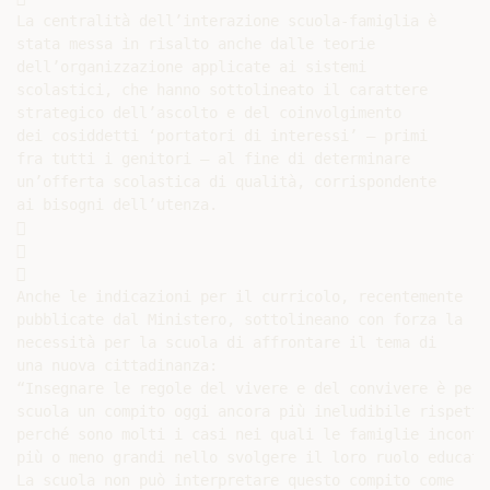
La centralità dell’interazione scuola-famiglia è

stata messa in risalto anche dalle teorie

dell’organizzazione applicate ai sistemi

scolastici, che hanno sottolineato il carattere

strategico dell’ascolto e del coinvolgimento

dei cosiddetti ‘portatori di interessi’ – primi

fra tutti i genitori – al fine di determinare

un’offerta scolastica di qualità, corrispondente

ai bisogni dell’utenza.







Anche le indicazioni per il curricolo, recentemente

pubblicate dal Ministero, sottolineano con forza la

necessità per la scuola di affrontare il tema di

una nuova cittadinanza:

“Insegnare le regole del vivere e del convivere è per l
scuola un compito oggi ancora più ineludibile rispetto
perché sono molti i casi nei quali le famiglie incontr
più o meno grandi nello svolgere il loro ruolo educativ
La scuola non può interpretare questo compito come
