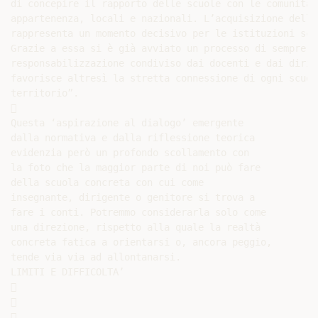
di concepire il rapporto delle scuole con le comunità d
appartenenza, locali e nazionali. L’acquisizione dell’
rappresenta un momento decisivo per le istituzioni sco
Grazie a essa si è già avviato un processo di sempre ma
responsabilizzazione condiviso dai docenti e dai dirig
favorisce altresì la stretta connessione di ogni scuol
territorio”.



Questa ‘aspirazione al dialogo’ emergente

dalla normativa e dalla riflessione teorica

evidenzia però un profondo scollamento con

la foto che la maggior parte di noi può fare

della scuola concreta con cui come

insegnante, dirigente o genitore si trova a

fare i conti. Potremmo considerarla solo come

una direzione, rispetto alla quale la realtà

concreta fatica a orientarsi o, ancora peggio,

tende via via ad allontanarsi.

LIMITI E DIFFICOLTA’






