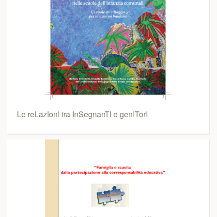
Le reLazIonI tra InSegnanTI e genITorI