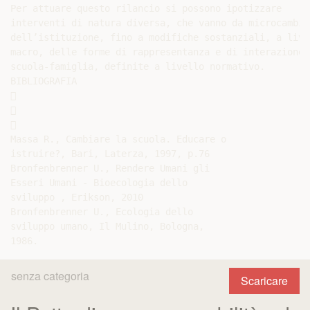
Per attuare questo rilancio si possono ipotizzare

interventi di natura diversa, che vanno da microcambia
dell’istituzione, fino a modifiche sostanziali, a livel
macro, delle forme di rappresentanza e di interazione

scuola-famiglia, definite a livello normativo.

BIBLIOGRAFIA







Massa R., Cambiare la scuola. Educare o

istruire?, Bari, Laterza, 1997, p.76

Bronfenbrenner U., Rendere Umani gli

Esseri Umani - Bioecologia dello

sviluppo , Erikson, 2010

Bronfenbrenner U., Ecologia dello

sviluppo umano, Il Mulino, Bologna,

senza categoria
Scaricare