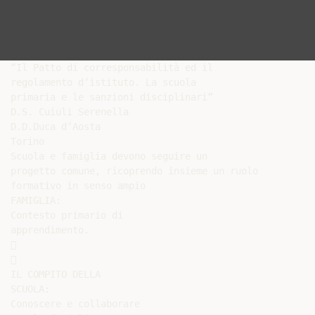
“Il Patto di corresponsabilità ed il

regolamento d’istituto. La scuola

primaria e le sanzioni disciplinari”

D.S. Cuiuli Serenella

D.D.Duca d’Aosta

Torino

Scuola e famiglia devono seguire un

progetto comune, ricoprendo insieme un ruolo

formativo in senso ampio

FAMIGLIA:

Contesto primario di

apprendimento.





IL COMPITO DELLA

SCUOLA:

Conoscere e collaborare
