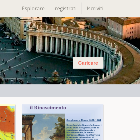
Esplorare
registrati
Iscriviti
Caricare