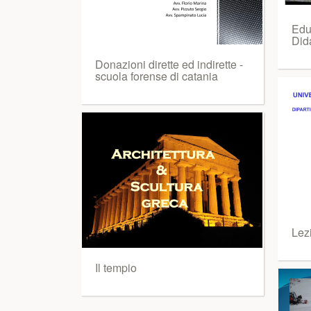
Edu
Did
Donazioni dirette ed indirette -
scuola forense di catania
Lez
Il tempio