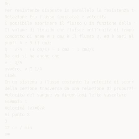
Rn

Per resistenze disposte in parallelo la resistenza tot
Relazione tra flusso (portata) e velocità

È possibile esprimere il flusso Q in funzione della ve
Il volume di liquido che fluisce nell’unità di tempo (
condotto di area A=1 cm2 è il flusso Q, ed è pari al v
punti A e B (1 cm):

Q = v·A = (1 cm/s) · 1 cm2 = 1 cm3/s

Da cui si ha anche che

v = Q/A

ovvero, v  1/A

Cioè:

In un sistema a flusso costante la velocità di scorrim
della sezione trasversa da una relazione di proporzion
Velocità del sangue vs dimensioni letto vascolare

Esempio 1

Velocità (v)=Q/A

Al punto X

3

12 cm / min

v=
