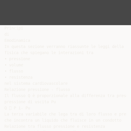
Principi

di

Emodinamica

In questa sezione verranno riassunte le leggi della

fisica che spiegano le interazioni tra

• pressione

• volume

• flusso

• resistenza

nel sistema cardiovascolare

Relazione pressione - flusso

Il flusso Q è proporzionale alla differenza tra pressi
pressione di uscita Pu

Q  P i- Pu

La terza variabile che lega tra di loro flusso e press
che incontra un liquido che fluisce in un condotto

Relazione tra flusso pressione e resistenza
