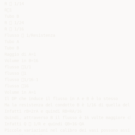
R  1/14

R1

Tubo B

R  1/24

R  1/16

Flusso  1/Resistenza

Tubo A

Tubo B

Raggio di A=1

Volume in B=16

flusso 1/1

flusso 1

flusso 1/16-1

flusso 16

Volume in A=1

Il DP che induce il flusso in A e B è lo stesso

Ma la resistenza del condotto B è 1/16 di quella del c
Infatti rB=2rA e quindi RB=RA/16

Quindi, attraverso B il flusso è 16 volte maggiore che 
Infatti Q  1/R e quindi QB=16·QA

Piccole variazioni nel calibro dei vasi possono assicu