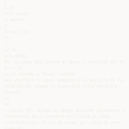
2

1 cm

v=12 cm/min

Al punto Y

3

12 cm / min

v=

2

12 cm

v=1 cm/min

Per la legge dell’azione di massa l’intensità del flus
Q X = QY

In un sistema a flusso costante

più stretto è il vaso, maggiore è la velocità di flusso
Velocità del sangue vs dimensioni letto vascolare

Esempio 2

v1

v2

• Flusso (Q): volume di sangue passante attraverso una
trasversale di un condotto nell’unità di tempo

• Velocità (v): flusso di sangue per unità di area

v1=Q1/A1
