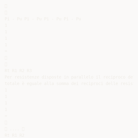




Pi - Pu Pi - Pu Pi - Pu Pi - Pu

1

1

1

1

=





Rt R1 R2 R3

Per resistenze disposte in parallelo il reciproco dell
totale è eguale alla somma dei reciproci delle resiste
1

1

1

1

=



 .... 

Rt R1 R2
