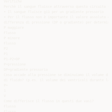
Verifiche

Perchè il sangue fluisce attraverso questo circuito chi
• Il sangue fluisce giù per un gradiente pressorio

• Per il flusso non è importante il valore assoluto de
differenza di pressione (DP o gradiente) per determina
P maggiore

Flusso

P minore

Flusso

P2

P1

P1-P2=DP

P=pressione

DP=gradiente pressorio

Cosa accade alla pressione se diminuiamo il volume di 
di fluido? (p.es. il volume dei ventricoli durante la 
P=

1

V

Come differisce il flusso in questi due vasi?

Flusso

Flusso
