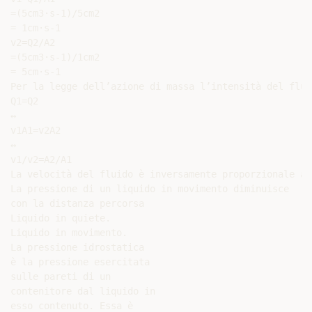
=(5cm3·s-1)/5cm2

= 1cm·s-1

v2=Q2/A2

=(5cm3·s-1)/1cm2

= 5cm·s-1

Per la legge dell’azione di massa l’intensità del flus
Q1=Q2

↔

v1A1=v2A2

↔

v1/v2=A2/A1

La velocità del fluido è inversamente proporzionale al
La pressione di un liquido in movimento diminuisce

con la distanza percorsa

Liquido in quiete.

Liquido in movimento.

La pressione idrostatica

è la pressione esercitata

sulle pareti di un

contenitore dal liquido in

esso contenuto. Essa è
