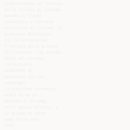
proporzionale all’altezza

della colonna di liquido.

Quando il fluido

incomincia a scorrere

attraverso il sistema, la

pressione diminuisce

con la distanza per

l’energia persa a causa

dell’attrito. Ciò accade

anche nel sistema

circolatorio.

Gradiente di

pressione nei vasi

sanguigni.

La pressione sistemica

media va da un

massimo di 93 mmHg

nelle grosse arterie, a

un minimo di pochi

mmHg nelle vene

cave.
