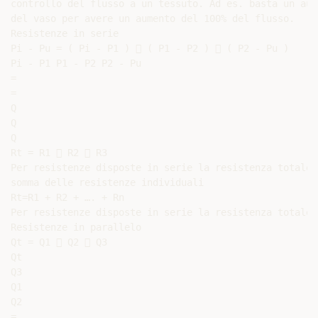
controllo del flusso a un tessuto. Ad es. basta un aum
del vaso per avere un aumento del 100% del flusso.

Resistenze in serie

Pi - Pu = ( Pi - P1 )  ( P1 - P2 )  ( P2 - Pu )

Pi - P1 P1 - P2 P2 - Pu

=

=

Q

Q

Q

Rt = R1  R2  R3

Per resistenze disposte in serie la resistenza totale 
somma delle resistenze individuali

Rt=R1 + R2 + …. + Rn

Per resistenze disposte in serie la resistenza totale 
Resistenze in parallelo

Qt = Q1  Q2  Q3

Qt

Q3

Q1

Q2

=
