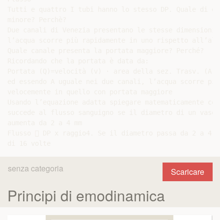
Tutti e quattro I tubi hanno lo stesso DP. Quale di es
minore? Perchè?

Due canali di Venezia presentano le stesse dimensioni m
l’acqua scorre più rapidamente in uno rispetto all’altr
Quale canale presenta la portata maggiore? Perché?

Ricordando che la portata è data da:

Portata (Q)=velocità (v) · area della sez. Trasv. (A),

ed essendo A uguale nei due canali, l’acqua scorre più

velocemente in quello con portata maggiore

Usando l’equazione adatta spiegare matematicamente cosa
succede al flusso sanguigno se il diametro di un vaso

aumenta da 2 a 4 mm

Flusso  DP x raggio4. Se il diametro passa da 2 a 4, 
senza categoria
Scaricare
Principi di emodinamica