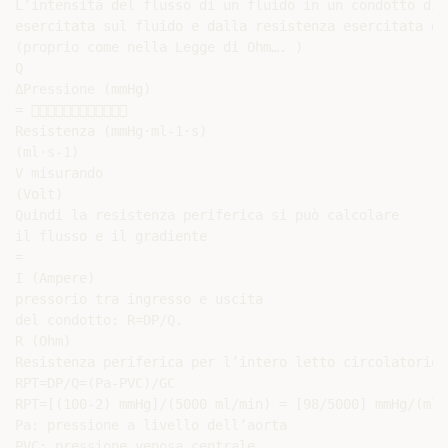
L’intensità del flusso di un fluido in un condotto dip
esercitata sul fluido e dalla resistenza esercitata da
(proprio come nella Legge di Ohm…. )

Q

ΔPressione (mmHg)

= 

Resistenza (mmHg·ml-1·s)

(ml·s-1)

V misurando

(Volt)

Quindi la resistenza periferica si può calcolare

il flusso e il gradiente

=

I (Ampere)

pressorio tra ingresso e uscita

del condotto: R=DP/Q.

R (Ohm)

Resistenza periferica per l’intero letto circolatorio:

RPT=DP/Q=(Pa-PVC)/GC

RPT=[(100-2) mmHg]/(5000 ml/min) = [98/5000] mmHg/(ml/
Pa: pressione a livello dell’aorta

PVC: pressione venosa centrale
