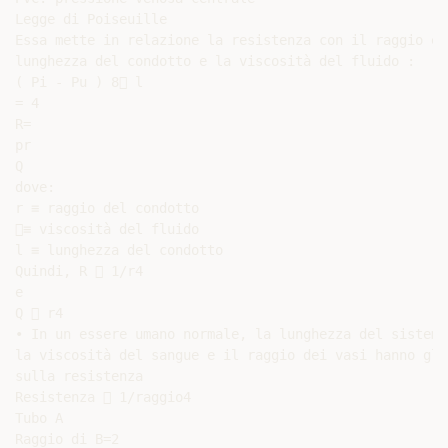
Legge di Poiseuille

Essa mette in relazione la resistenza con il raggio e l
lunghezza del condotto e la viscosità del fluido :

( Pi - Pu ) 8 l

= 4

R=

pr

Q

dove:

r ≡ raggio del condotto

≡ viscosità del fluido

l ≡ lunghezza del condotto

Quindi, R  1/r4

e

Q  r4

• In un essere umano normale, la lunghezza del sistema
la viscosità del sangue e il raggio dei vasi hanno gli
sulla resistenza

Resistenza  1/raggio4

Tubo A

Raggio di B=2
