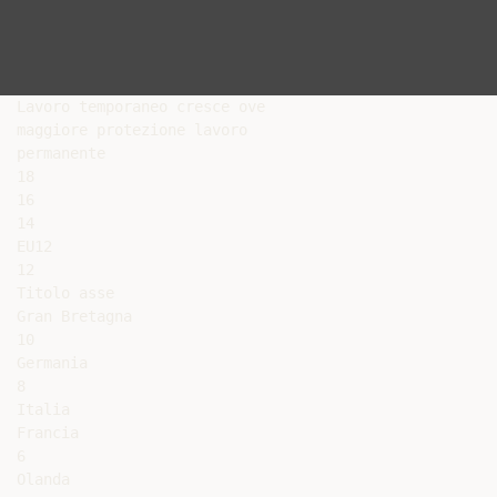
Lavoro temporaneo cresce ove

maggiore protezione lavoro

permanente

18

16

14

EU12

12

Titolo asse

Gran Bretagna

10

Germania

8

Italia

Francia

6

Olanda
