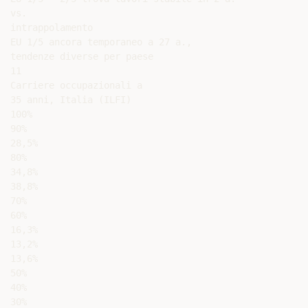
vs.

intrappolamento

EU 1/5 ancora temporaneo a 27 a.,

tendenze diverse per paese

11

Carriere occupazionali a

35 anni, Italia (ILFI)

100%

90%

28,5%

80%

34,8%

38,8%

70%

60%

16,3%

13,2%

13,6%

50%

40%

30%
