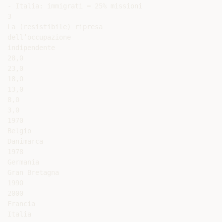
- Italia: immigrati = 25% missioni

3

La (resistibile) ripresa

dell’occupazione

indipendente

28,0

23,0

18,0

13,0

8,0

3,0

1970

Belgio

Danimarca

1978

Germania

Gran Bretagna

1990

2000

Francia

Italia
