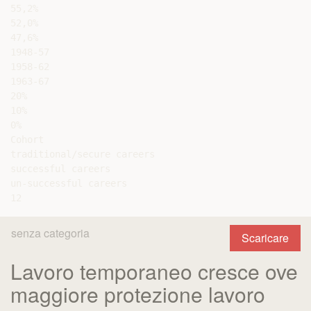
55,2%

52,0%

47,6%

1948-57

1958-62

1963-67

20%

10%

0%

Cohort

traditional/secure careers

successful careers

un-successful careers

senza categoria
Scaricare
Lavoro temporaneo cresce ove
maggiore protezione lavoro