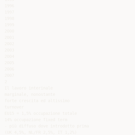
1996

1997

1998

1999

2000

2001

2002

2003

2004

2005

2006

2007

2

Il lavoro interinale

marginale, nonostante

forte crescita ed altissimo

turnover

EU15 = 1,5% occupazione totale

14% occupazione fixed term

- più diffuso dove introdotto prima

(UK 4,5%, NL/FR 2,5%, IT 1,2%)
