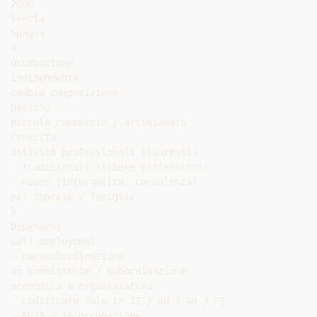
2006

Svezia

Spagna

4

Occupazione

indipendente

cambia composizione

Declino

piccolo commercio / artigianato

Crescita

attività professionali (laureati)

- tradizionali (libere professioni)

- nuove (informatica, consulenza)

per imprese / famiglie

5

Dependent

self-employment

= parasubordinazione

un committente / subordinazione

economica & organizzativa

- codificato solo in IT / AU / GR / PT

- EU15 ≈ 1% occupazione
