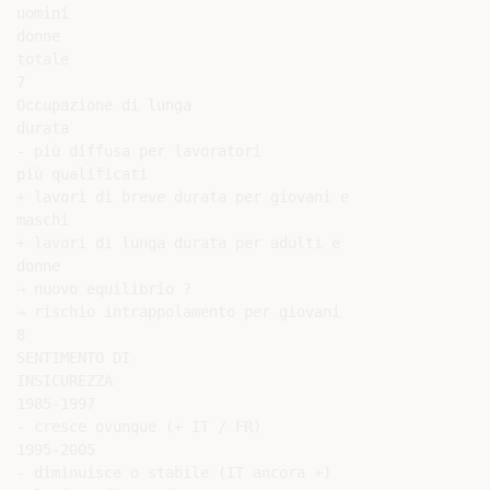
uomini

donne

totale

7

Occupazione di lunga

durata

- più diffusa per lavoratori

più qualificati

+ lavori di breve durata per giovani e

maschi

+ lavori di lunga durata per adulti e

donne

→ nuovo equilibrio ?

→ rischio intrappolamento per giovani

8

SENTIMENTO DI

INSICUREZZA

1985-1997

- cresce ovunque (+ IT / FR)

1995-2005

- diminuisce o stabile (IT ancora +)
