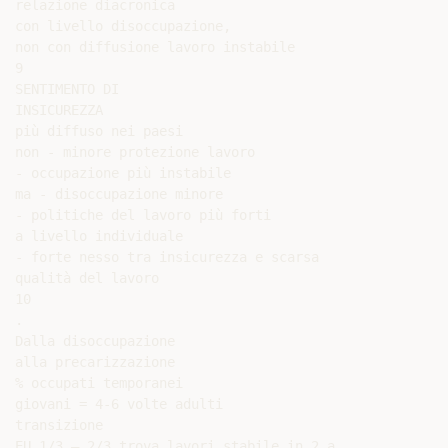
relazione diacronica

con livello disoccupazione,

non con diffusione lavoro instabile

9

SENTIMENTO DI

INSICUREZZA

più diffuso nei paesi

non - minore protezione lavoro

- occupazione più instabile

ma - disoccupazione minore

- politiche del lavoro più forti

a livello individuale

- forte nesso tra insicurezza e scarsa

qualità del lavoro

10

.

Dalla disoccupazione

alla precarizzazione

% occupati temporanei

giovani = 4-6 volte adulti

transizione

EU 1/3 – 2/3 trova lavori stabile in 2 a.
