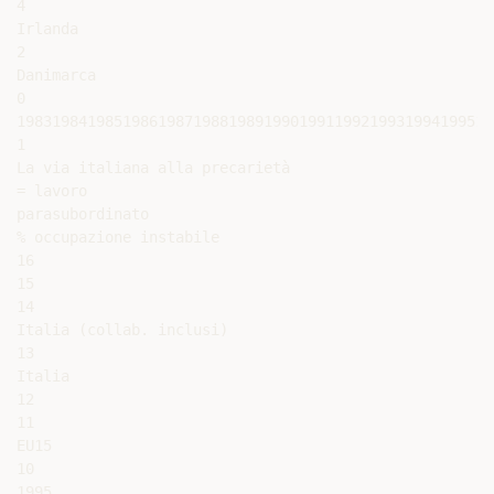
4

Irlanda

2

Danimarca

0

198319841985198619871988198919901991199219931994199519
1

La via italiana alla precarietà

= lavoro

parasubordinato

% occupazione instabile

16

15

14

Italia (collab. inclusi)

13

Italia

12

11

EU15

10

1995
