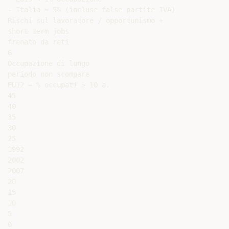
- Italia ≈ 5% (incluse false partite IVA)

Rischi sul lavoratore / opportunismo +

short term jobs

frenato da reti

6

Occupazione di lungo

periodo non scompare

EU12 = % occupati ≥ 10 a.

45

40

35

30

25

1992

2002

2007

20

15

10

5

0
