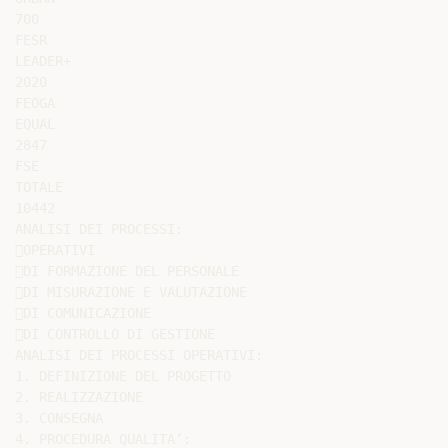
700

FESR

LEADER+

2020

FEOGA

EQUAL

2847

FSE

TOTALE

10442

ANALISI DEI PROCESSI:

OPERATIVI

DI FORMAZIONE DEL PERSONALE

DI MISURAZIONE E VALUTAZIONE

DI COMUNICAZIONE

DI CONTROLLO DI GESTIONE

ANALISI DEI PROCESSI OPERATIVI:

1. DEFINIZIONE DEL PROGETTO

2. REALIZZAZIONE

3. CONSEGNA

4. PROCEDURA QUALITA’:
