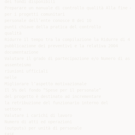
dei fondi disponibili

Preparare un manuale di controllo qualità Alla fine di
per i progetti comunitari

personale dell’ente conosce 8 dei 10

punti chiave della pratica del controllo

qualità

Ridurre il tempo tra la compilazione la Ridurre di 4 g
pubblicazione dei preventivi e la relativa 2004

documentazione

Valutare il grado di partecipazione e/o Numero di asse
assenteismo

riunioni ufficiali

nelle

Migliorare l’aspetto motivazionale

Il 5% del fondo “Spese per il personale”

del progetto è destinato ad incrementare

la retribuzione del funzionario interno del

settore

Valutare i carichi di lavoro

Numero di atti ed operazioni

(outputs) per unità di personale

FASE
