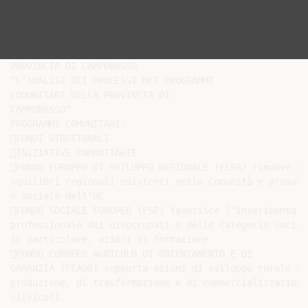
PROVINCIA DI CAMPOBASSO

“L’ANALISI DEI PROCESSI NEI PROGRAMMI

COMUNITARI DELLA PROVINCIA DI

CAMPOBASSO”

PROGRAMMI COMUNITARI:

FONDI STRUTTURALI

INIZIATIVE COMUNITARIE

FONDO EUROPEO DI SVILUPPO REGIONALE (FESR) rimuove gli
squilibri regionali esistenti nella Comunità e promuov
e sociale dell’UE

FONDO SOCIALE EUROPEO (FSE) favorisce l’inserimento

professionale dei disoccupati e delle categorie social
in particolare, azioni di formazione

FONDO EUROPEO AGRICOLO DI ORIENTAMENTO E DI

GARANZIA (FEAOG) supporta azioni di sviluppo rurale e 
produzione, di trasformazione e di commercializzazione
silvicoli
