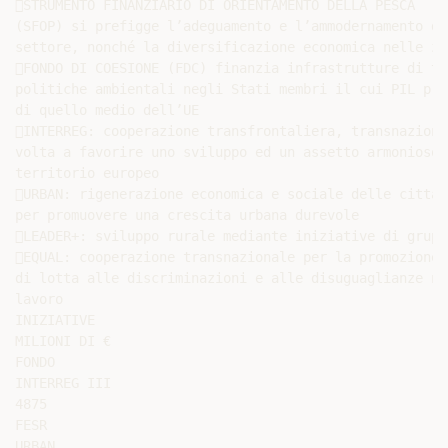
STRUMENTO FINANZIARIO DI ORIENTAMENTO DELLA PESCA

(SFOP) si prefigge l’adeguamento e l’ammodernamento de
settore, nonché la diversificazione economica nelle zo
FONDO DI COESIONE (FDC) finanzia infrastrutture di tr
politiche ambientali negli Stati membri il cui PIL pro
di quello medio dell’UE

INTERREG: cooperazione transfrontaliera, transnaziona
volta a favorire uno sviluppo ed un assetto armonioso 
territorio europeo

URBAN: rigenerazione economica e sociale delle città 
per promuovere una crescita urbana durevole

LEADER+: sviluppo rurale mediante iniziative di grupp
EQUAL: cooperazione transnazionale per la promozione 
di lotta alle discriminazioni e alle disuguaglianze ne
lavoro

INIZIATIVE

MILIONI DI €

FONDO

INTERREG III

4875

FESR

URBAN
