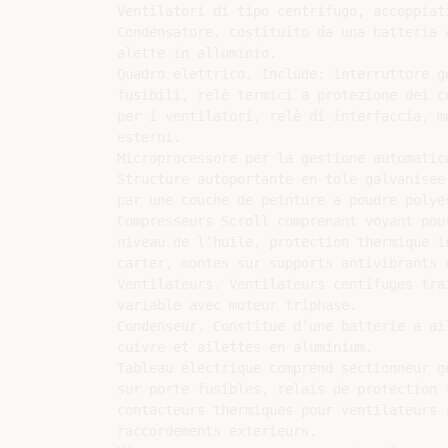
Ventilatori di tipo centrifugo, accoppiat
Condensatore. costituito da una batteria 
alette in alluminio.

Quadro elettrico. Include: interruttore ge
fusibili, relè termici a protezione dei c
per i ventilatori, relè di interfaccia, mo
esterni.

Microprocessore per la gestione automatica
Structure autoportante en tole galvanisee 
par une couche de peinture a poudre polyes
Compresseurs Scroll comprenant voyant pour
niveau de l’huile, protection thermique in
carter, montes sur supports antivibrants e
Ventilateurs. Ventilateurs centifuges tra
variable avec moteur triphase.

Condenseur. Constitue d’une batterie a ail
cuivre et ailettes en aluminium.

Tableau électrique comprend sectionneur ge
sur porte fusibles, relais de protection 
contacteurs thermiques pour ventilateurs 
raccordements exterieurs.
