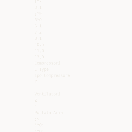
[Y7

3,1

;Y9

5Y0

6,1

7,2

8,1

10,5

11,0

13,9

Compressori

C Type

ipo Compressore

Z

Ventilatori

Z

'

Portata Aria

;s

!YQ:

!YQ:
