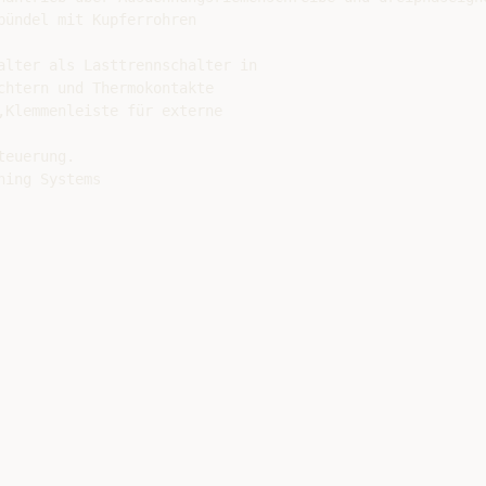
ündel mit Kupferrohren

alter als Lasttrennschalter in

htern und Thermokontakte

,Klemmenleiste für externe

euerung.

ing Systems
