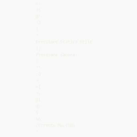
=!

=!

@!

'J

]

"

Pressione Statica Utile

);

Pressione Sonora;

)

*'

:Q

=

=[

=;

@[

@;

$

%&

Corrente Massima

'
