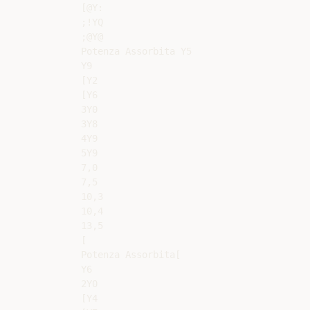
[@Y:

;!YQ

;@Y@

Potenza Assorbita Y5

Y9

[Y2

[Y6

3Y0

3Y8

4Y9

5Y9

7,0

7,5

10,3

10,4

13,5

[

Potenza Assorbita[

Y6

2Y0

[Y4
