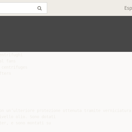
Esp
ntrifughi

l fans

centrifuges

tern

on un’ulteriore protezione ottenuta tramite verniciatura 
vello olio. Sono dotati

er, e sono montati su
