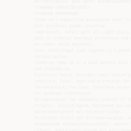
Microprocesseur pour gerer automatiquement
STANDARD CHARACTERISTICS

STANDARD AUSFÜHRUNG

Frame Self-supporting galvanized steel fra
with polyester powder painting.

Compressors. Scroll with oil sight glass. 
with an internal overheat protection and c
on rubber shock absorbers.

Fans. Centrifugal type coupled to 3-phase 
various pulley.

Condenser Made up of a nned battery with c
and aluminum ns.

Electrical board. Includes: main switch wi
interlock, fuses, overload protection for 
thermocontacts for fans, interface relays,
for external connections.

Microprocessor for automatic control of th
Struktur. Selbsttragend, bestehend aus ver
pulverbeschichtet mit Polyesterlacken.

Verdichter Scroll mit Ölstandschauglas. Au
eingebautem Thermoschutzschalter, montier
Lüftern. Radialventilatoren mit Keilriema