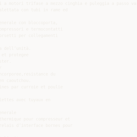
i a motori trifase a mezzo cinghia e puleggia a passo var
alettata con tubi in rame ed

nerale con bloccoporta,

ompressori e termocontatti

rsetti per collegamenti

 dell’unità.

et protegee

ter.



corporee,resistance du

n caoutchou.

ines par curroie et poulie

ettes avec tuyaux en

nerale

thermique pour compresseur et

relais d’interface bornes pour
