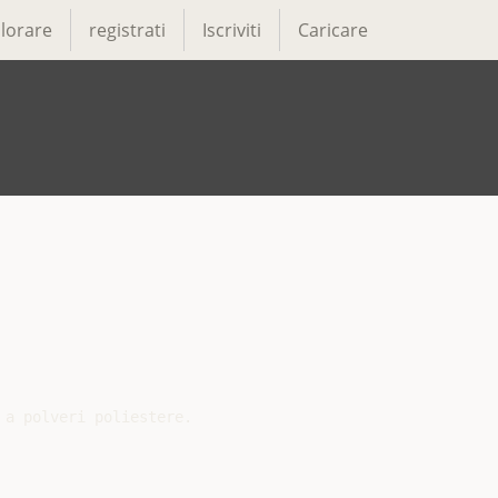
lorare
registrati
Iscriviti
Caricare
a polveri poliestere.
