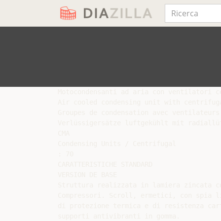
Motocondensanti ad aria con ventilatori ce
Air cooled condensing unit with centrifuga
Groupes de condensation avec ventilateurs 
Verlüssigersätze luftgekühlt mit radiallüf
CMA

Condensing Units / Centrifugal

: 70

CARATTERISTICHE STANDARD

VERSION DE BASE

Struttura realizzata in lamiera zincata c
Compressori. Scroll, ermetici, con spia li
di protezione termica e di resistenza cart
supporti antivibranti in gomma.
