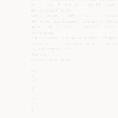
Ver üssiger. Besteht aus einem Rippenrohrb
und Aluminiumrippen.

Schaltschrank. Ausgestattet mit: Hauptsch
den Türen, Sicherungen, Birelais an Verdic
an den Ventilatoren, Schnittstellenrelais
Ansteuerung.

Mikroprozessor zur automatischen Anlagenst
Windex s.r.l. - Professional Air Condition
www.windexgroup.com

Modelli

Potenza Frigorifera

:Y=

=Y6

@Y_

_Y!

QY[

!Y_

;Y[

=Y_

QY

[Y[
