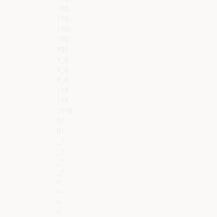
!YQ:

!YQ:

!YQ!

!YQ!

YQ[

Y_Q

Y_Q

Y_Q

;YX

;YX

;Y=@

Q!

Q!

_!

_!

_!

_!

=

=

=

=
