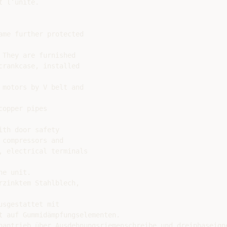
 l’unite.

me further protected

They are furnished

rankcase, installed

motors by V belt and

opper pipes

th door safety

compressors and

 electrical terminals

e unit.

zinktem Stahlblech,

sgestattet mit

t auf Gummidämpfungselementen.

nantrieb über Ausdehnungsriemenschreibe und dreiphaseigne