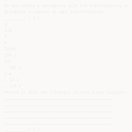
Un gas ideale e sottoposto alle tre trasformazioni mos
grandezze incognite in ogni trasformazione:

_________ / 2,5

Q

A→B

9.

W

Uint

150 J

B→C

– 280 J

C→A

– 53 J

– 130 J

Perché si dice che l’energia interna è una funzione di 
…………………………………………………………………………………………………………………………

…………………………………………………………………………………………………………………………

…………………………………………………………………………………………………………………………

…………………………………………………………………………………………………………………………

………………………………………………………………………………………………………………………

_________ / 1,5
