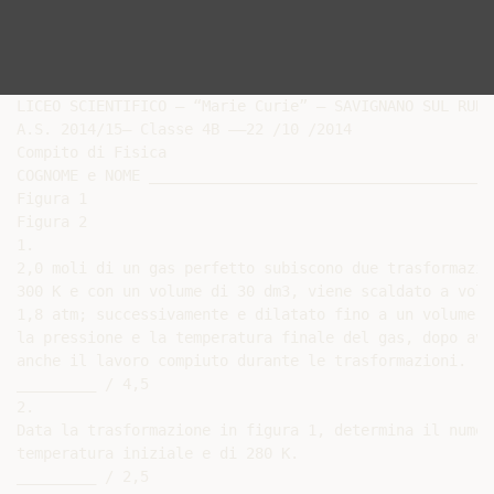
LICEO SCIENTIFICO – “Marie Curie” – SAVIGNANO SUL RUBIC
A.S. 2014/15– Classe 4B ––22 /10 /2014

Compito di Fisica

COGNOME e NOME _______________________________________
Figura 1

Figura 2

1.

2,0 moli di un gas perfetto subiscono due trasformazio
300 K e con un volume di 30 dm3, viene scaldato a volu
1,8 atm; successivamente e dilatato fino a un volume d
la pressione e la temperatura finale del gas, dopo ave
anche il lavoro compiuto durante le trasformazioni.

_________ / 4,5

2.

Data la trasformazione in figura 1, determina il numer
temperatura iniziale e di 280 K.

_________ / 2,5
