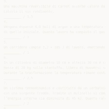
3.

Una macchina reversibile di Carnot assorbe calore da u
Calcola il suo rendimento.

_________ / 1,5

4.

Vengono espanse 4,0 moli di argon a una temperatura co
di quello iniziale. Quanto lavoro ha compiuto il gas?

_________ / 1

5.

Un corridore compie 3,2 ∙ 105 J di lavoro, emettendo −
_________ / 1

6.

In un cilindro di diametro 10 cm e altezza 30 cm è con
massa di 20 kg sullo stantuffo, libero di muoversi sen
Durante la trasformazione la temperatura rimane costan
_________ / 2,5

7.

Un sistema termodinamico e costituito da un serbatoio 
con una sorgente fredda. Tramite un mulinello si compi
l’energia interna sia diminuita di 45 kJ. Quanto calor
_________ / 2

8.
