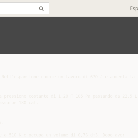
Esp
 Nell’espansione compie un lavoro di 670 J e aumenta la

a pressione costante di 1,20  105 Pa passando da 22,5 L 
ssorbe 180 cal.

.

e a 510 K e occupa un volume di 6,76 dm3. Dopo aver
