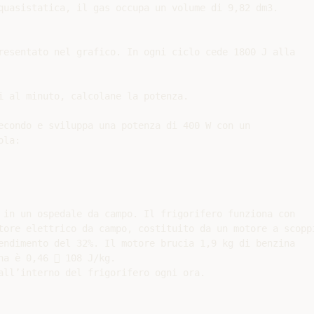
quasistatica, il gas occupa un volume di 9,82 dm3.

resentato nel grafico. In ogni ciclo cede 1800 J alla

i al minuto, calcolane la potenza.

econdo e sviluppa una potenza di 400 W con un

la:

 in un ospedale da campo. Il frigorifero funziona con

tore elettrico da campo, costituito da un motore a scoppi
endimento del 32%. Il motore brucia 1,9 kg di benzina

a è 0,46  108 J/kg.

all’interno del frigorifero ogni ora.
