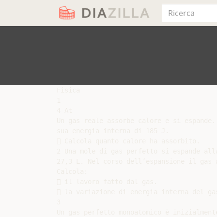
Fisica

1

4 At

Un gas reale assorbe calore e si espande.
sua energia interna di 185 J.

 Calcola quanto calore ha assorbito.

2 Una mole di gas perfetto si espande all
27,3 L. Nel corso dell’espansione il gas a
Calcola:

 il lavoro fatto dal gas.

 la variazione di energia interna del gas
3

Un gas perfetto monoatomico è inizialment