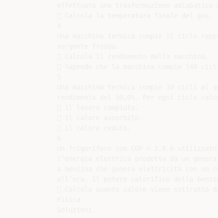
effettuato una trasformazione adiabatica 
 Calcola la temperatura finale del gas.

4

Una macchina termica compie il ciclo rapp
sorgente fredda.

 Calcola il rendimento della macchina.

 Sapendo che la macchina compie 140 cicl
5

Una macchina termica compie 10 cicli al s
rendimento del 30,0%. Per ogni ciclo calco
 il lavoro compiuto.

 il calore assorbito.

 il calore ceduto.

6

Un frigorifero con COP = 2,8 è utilizzato
l’energia elettrica prodotta da un genera
a benzina che genera elettricità con un r
all’ora. Il potere calorifico della benzin
 Calcola quanto calore viene sottratto d
Fisica

Soluzioni
