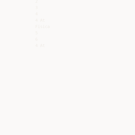
2

3

4

4 At

Fisica

5

6
