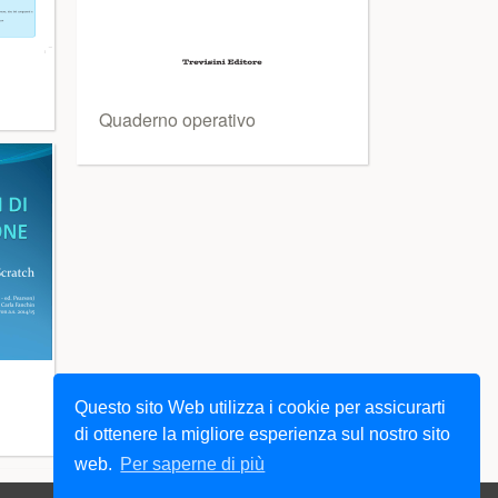
Quaderno operativo
Questo sito Web utilizza i cookie per assicurarti
di ottenere la migliore esperienza sul nostro sito
web.
Per saperne di più