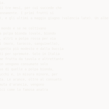
a.

li tre mesi, per cui succede che

aneamente. I primi frutti si

), e gli ultimi a maggio giugno (valencia late). Un alber
mondo e se ne coltivano

a polpa bionda (ovale, biondo

, altri a polpa rossa per via

i (moro, tarocco, sanguinello),

spetto più modesto e dalla buccia

ti per spremute. Solo in Italia

me frutta da tavola e altrettante

n vengono consumate solo

so di quelle a polpa bionda,

ucchi e, in misura minore, per

ta. Le arance, oltre al consueto

uta d'arancia, vengono

ci come la famosa anatra
