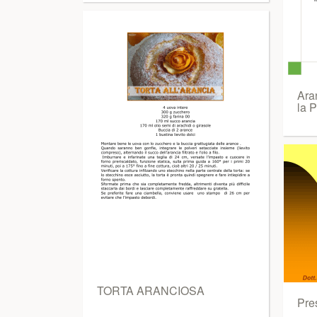
Ara
la P
TORTA ARANCIOSA
Pre