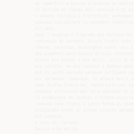
di superfici a buccia d'arancia in edilizi
Il periodo di riposo dell'arancio è di so
l'albero fiorisca e fruttifichi contempor
possono raccogliere in novembre (navelina
all'anno.

Oggi l'arancio è l'agrume più diffuso nel 
centinaia di varietà. Alcuni frutti sono 
comune, navelina, washington navel, ecc.)
dei pigmenti antocianici in essi contenut
alcuni più grandi e più belli, altri di a
più sottile, ma più succosi e dunque adat
più di venti varietà vengono coltivate co
per spremuta. Comunque, le arance dolci no
come frutta fresca ma, soprattutto nel ca
vengono utilizzate per la produzione di s
la produzione di canditi e frutta essicca
consumo come frutto o sotto forma di sprem
utilizzate anche in alcune ricette agrodol
all'arancia

A cura di: Caramia

Danilo e De Milito
