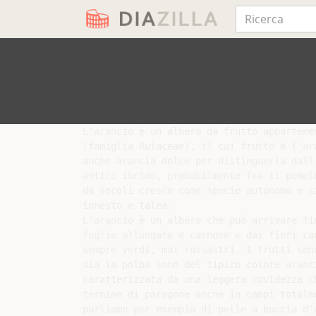
L'arancio è un albero da frutto appartenen
(famiglia Rutaceae), il cui frutto è l'ara
anche arancia dolce per distinguerla dall'
antico ibrido, probabilmente fra il pomelo
da secoli cresce come specie autonoma e si
innesto e talea.

L'arancio è un albero che può arrivare fin
foglie allungate e carnose e dai fiori can
sempre verdi, mai rossastri. I frutti sono
sia la polpa sono del tipico colore aranci
caratterizzata da una leggera ruvidezza ch
termine di paragone anche in campi totalme
parliamo per esempio di pelle a buccia d'a