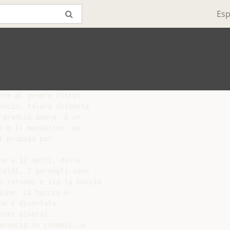
Esp
te al genere Citrus

ncia, talora chiamata

arancia amara. È un

 e il mandarino, ma

 propaga per

o a 12 metri, dalle

didi. I germogli sono

 rotondi e sia la buccia

one. La buccia è

e è diventata

nte diversi:

rancia in cosmesi, o
