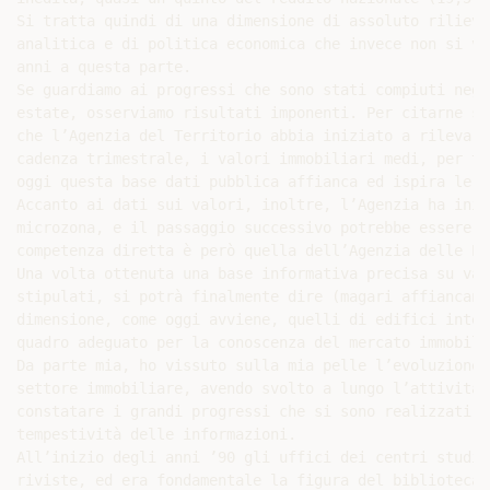
Si tratta quindi di una dimensione di assoluto rilievo
analitica e di politica economica che invece non si ve
anni a questa parte.

Se guardiamo ai progressi che sono stati compiuti negl
estate, osserviamo risultati imponenti. Per citarne so
che l’Agenzia del Territorio abbia iniziato a rilevare
cadenza trimestrale, i valori immobiliari medi, per ti
oggi questa base dati pubblica affianca ed ispira le t
Accanto ai dati sui valori, inoltre, l’Agenzia ha iniz
microzona, e il passaggio successivo potrebbe essere c
competenza diretta è però quella dell’Agenzia delle Ent
Una volta ottenuta una base informativa precisa su val
stipulati, si potrà finalmente dire (magari affiancand
dimensione, come oggi avviene, quelli di edifici inter
quadro adeguato per la conoscenza del mercato immobilia
Da parte mia, ho vissuto sulla mia pelle l’evoluzione 
settore immobiliare, avendo svolto a lungo l’attività 
constatare i grandi progressi che si sono realizzati, 
tempestività delle informazioni.

All’inizio degli anni ’90 gli uffici dei centri studi 
riviste, ed era fondamentale la figura del bibliotecar