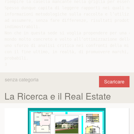
riempire la casella mancante nella griglia per essere 
Spesso dunque capita di leggere rapporti nei quali non
informazioni metodologiche sulla raccolta e l’utilizzo
ad assumere, senza fare differenze, risultati prodotti
indimostrabili.

Non che in questa sede si voglia propendere per una di
mondo molto concreto e volto all’ottimizzazione delle 
uno sforzo di analisi critica nei confronti della miri
con il fine ultimo, in realtà, di promuovere marchi, o
probabili.

senza categoria
Scaricare
La Ricerca e il Real Estate