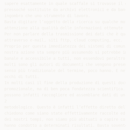
sapere esattamente in quale scaffale si trovasse il do
pressoché sostituite da archivi elettronici e da banch
ingombro che uno strumento di lavoro.

Basta digitare l’oggetto della ricerca su qualche moto
attenzione alla qualità delle informazioni ottenute - 
Per non parlare della trasmissione dei dati che è quan
attraverso e-mail, siti fttp, cloud computing, ecc.

Proprio per questa immediatezza dei sistemi di comunic
nostra azione sta sempre più assumendo si potrebbe imm
banale e accessibile a tutti, non essendovi peraltro b
molti sono gli autori di documenti che vengono present
senso più tradizionale del termine, poco hanno. E nel 
occhi di tutti.

In molti casi il fine della produzione di questi docum
promozionale, ma di ben poca fondatezza scientifica. G
possono infatti raccogliere ed assemblare dati di un c
2

metodologico. Questo è infatti l’effetto diretto dell’
chiedono come siano state effettivamente raccolte ed e
dei nostri tempi, non siamo più abituati a capire cosa
hanno condotto a determinati risultati. Basta sovente 