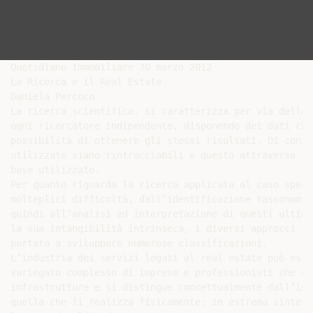
Quotidiano Immobiliare 30 marzo 2012

La Ricerca e il Real Estate

Daniela Percoco

La ricerca scientifica, si caratterizza per via della 
ogni ricercatore indipendente, disponendo dei dati che
possibilità di ottenere gli stessi risultati. Di conse
utilizzate siano rintracciabili e questo attraverso la
base utilizzato.

Per quanto riguarda la ricerca applicata al caso speci
molteplici difficoltà, dall’identificazione tassonomic
quindi all’analisi ed interpretazione di questi ultimi
la sua intangibilità intrinseca, i diversi approcci in
portato a sviluppare numerose classificazioni.

L’industria dei servizi legati al real estate può esse
variegato complesso di imprese e professionisti che er
infrastrutture e si distingue concettualmente dall’ind
quella che li realizza fisicamente: in estrema sintesi