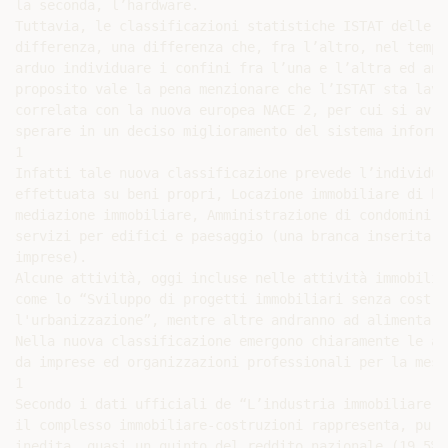
la seconda, l’hardware.

Tuttavia, le classificazioni statistiche ISTAT delle a
differenza, una differenza che, fra l’altro, nel tempo
arduo individuare i confini fra l’una e l’altra ed anc
proposito vale la pena menzionare che l’ISTAT sta lavo
correlata con la nuova europea NACE 2, per cui si avra
sperare in un deciso miglioramento del sistema informa
1

Infatti tale nuova classificazione prevede l’individua
effettuata su beni propri, Locazione immobiliare di be
mediazione immobiliare, Amministrazione di condomini e
servizi per edifici e paesaggio (una branca inserita n
imprese).

Alcune attività, oggi incluse nelle attività immobilia
come lo “Sviluppo di progetti immobiliari senza costru
l'urbanizzazione”, mentre altre andranno ad alimentare
Nella nuova classificazione emergono chiaramente le at
da imprese ed organizzazioni professionali per la mess
1

Secondo i dati ufficiali de “L’industria immobiliare i
il complesso immobiliare-costruzioni rappresenta, pur 
inedita, quasi un quinto del reddito nazionale (19,5%)