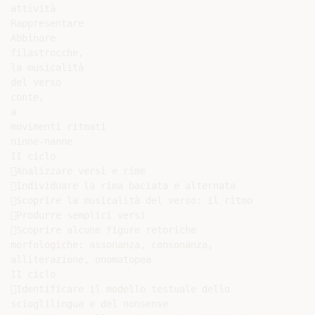
attività

Rappresentare

Abbinare

filastrocche,

la musicalità

del verso

conte,

a

movimenti ritmati

ninne-nanne

II ciclo

Analizzare versi e rime

Individuare la rima baciata e alternata

Scoprire la musicalità del verso: il ritmo

Produrre semplici versi

Scoprire alcune figure retoriche

morfologiche: assonanza, consonanza,

alliterazione, onomatopea

II ciclo

Identificare il modello testuale dello

scioglilingua e del nonsense
