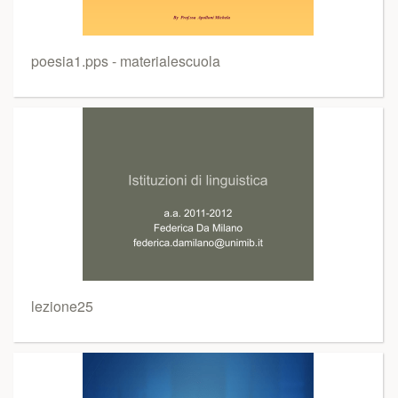
poesia1.pps - materialescuola
lezione25