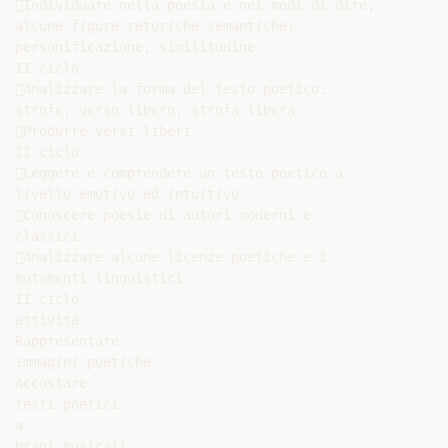
Individuare nella poesia e nei modi di dire,

alcune figure retoriche semantiche:

personificazione, similitudine

II ciclo

Analizzare la forma del testo poetico:

strofe, verso libero, strofa libera

Produrre versi liberi

II ciclo

Leggere e comprendere un testo poetico a

livello emotivo ed intuitivo

Conoscere poesie di autori moderni e

classici

Analizzare alcune licenze poetiche e i

mutamenti linguistici

II ciclo

attività

Rappresentare

immagini poetiche

Accostare

testi poetici

a

brani musicali
