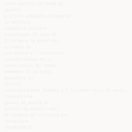
testo poetico in forma di

appunti

 Creare immagini attraverso

le metafore

Leggere e scrivere

Individuare il tema di

 Svolgere la parafrasi;

scrivere la

una poesia e l’intenzione

rielaborazione ed il

comunicativa del poeta,

commento di un testo

basandosi su

poetico

caratteristiche formali e  Scrivere testi in versi e

linguistiche

giochi di parole a

partire da modelli dati

Un esempio di scrittura per

imitazione

AUTORITRATTO
