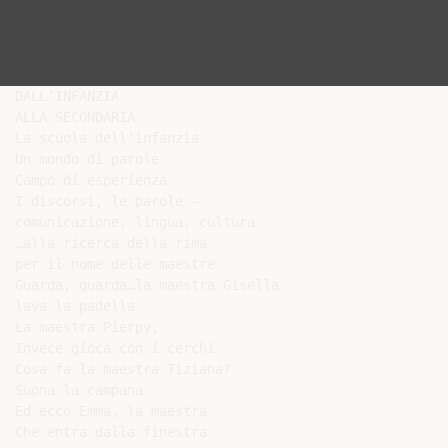
DALL’INFANZIA

ALLA SECONDARIA

La scuola dell’infanzia

Un mondo di parole

Campo di esperienza

I discorsi, le parole –

comunicazione, lingua, cultura

…alla ricerca della rima

per il nome delle maestre

Guarda, guarda…la maestra Gisella

lava la padella

La maestra Pierpy,

Invece gioca con i cerchì

Cosa fa la maestra Tiziana?

Suona la campana

Ed ecco Emma, la maestra

Che entra dalla finestra
