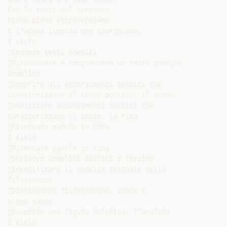
Con le ruote nel torrente

Piano,piano attraversiamo

E l’acqua limpida non sporchiamo…

I ciclo

Leggere testi poetici

Riconoscere e comprendere un testo poetico

semplice

Scoprire gli accorgimenti tecnici che

caratterizzano il testo poetico: il verso

Analizzare accorgimenti tecnici che

caratterizzano il testo: la rima

Ricercare parole in rima

I ciclo

Ricercare parole in rima

Scrivere semplici distici e terzine

Identificare il modello testuale della

filastrocca

Distinguere filastrocche, conte e

ninne-nanne

Scoprire una figura retorica: l’anafora

I ciclo
