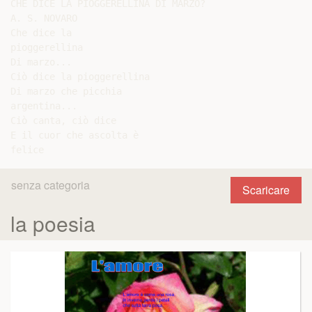
CHE DICE LA PIOGGERELLINA DI MARZO?

A. S. NOVARO

Che dice la

pioggerellina

Di marzo...

Ciò dice la pioggerellina

Di marzo che picchia

argentina...

Ciò canta, ciò dice

E il cuor che ascolta è

senza categoria
Scaricare
la poesia