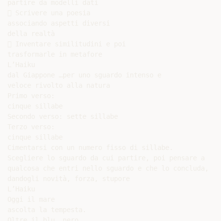
partire da modelli dati

 Scrivere una poesia

associando aspetti diversi

della realtà

 Inventare similitudini e poi

trasformarle in metafore

L’Haiku

dal Giappone …per uno sguardo intenso e

veloce rivolto alla natura

Primo verso:

cinque sillabe

Secondo verso: sette sillabe

Terzo verso:

cinque sillabe

Cimentarsi con un numero fisso di sillabe.

Scegliere lo sguardo da cui partire, poi pensare a

qualcosa che entri nello sguardo e che lo concluda,

dandogli novità, forza, stupore

L’Haiku

Oggi il mare

ascolta la tempesta.

Oltre il blu, nero.
