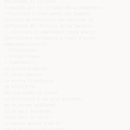
Raccontami…ti racconto

Traguardi per lo sviluppo della competenza

…facilitare l’inserimento dei bambini

Aiutarli ad affrontare con serenità la

difficoltà del distacco dalla famiglia

…..ascoltare e comprendere testi poetici

Identificare sentimenti e stati d’animo

ambarabaciccicoccò

• Filastrocche

• Scioglilingua

• Indovinelli

La scuola primaria

Il testo poetico

La nostra filastrocca

IN BICICLETTA

Per noi bimbi di Levone

La bicicletta è una gran passione!

Nelle strade pedalando

Ed un poco ansimando,

Sulla bici in sella

La natura quanto è bella!

Com’è allegro e divertente,
