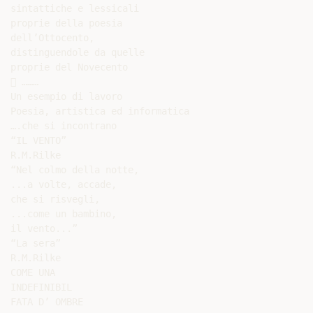
sintattiche e lessicali

proprie della poesia

dell’Ottocento,

distinguendole da quelle

proprie del Novecento

 ………

Un esempio di lavoro

Poesia, artistica ed informatica

….che si incontrano

“IL VENTO”

R.M.Rilke

“Nel colmo della notte,

...a volte, accade,

che si risvegli,

...come un bambino,

il vento...”

“La sera”

R.M.Rilke

COME UNA

INDEFINIBIL

FATA D’ OMBRE
