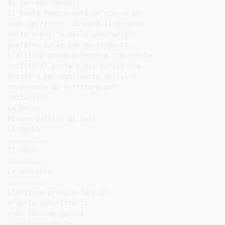
di Corrado Govoni

Il poeta rappresenta se stesso in

modo spiritoso: disegna il proprio

volto e poi fa delle annotazioni

poetiche sulle sue varie parti.

L’allievo prova a leggere ciò che ha

scritto il poeta e poi scrive una

metafora per ogni parte del viso

Un esempio di scrittura per

imitazione

La bocca

Divano pallido di baci

La barba

……………………..

Il naso

……………………..

Le orecchie

……………………..

L’allievo prova a fare il

proprio autoritratto,

come Corrado Govoni,

inventando delle
