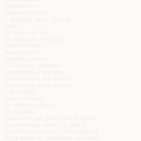
Rappresentare

immagini poetiche

… guardando dalla finestra

vedo

il cielo scurirsi,

la pioggia mi rattrista.

Alessia Molinar

Rappresentare

immagini poetiche

I fiori sono sbocciati

La primavera è arrivata

Quanti bambini nei cortili

La primavera porta allegria

….ai bambini

Alessia Palazzo

La scuola secondaria

Classe prima

Capire che gli aspetti della realtà

possono essere cantati in poesia

Diventare consapevoli della capacità

della poesia di trasmettere sensazioni
