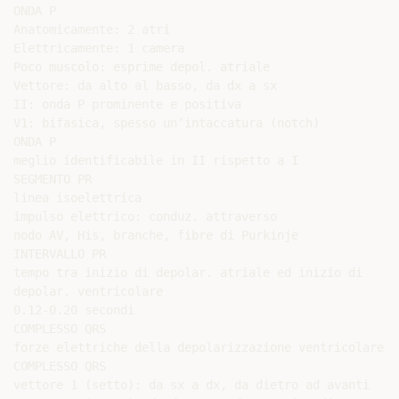
ONDA P

Anatomicamente: 2 atri

Elettricamente: 1 camera

Poco muscolo: esprime depol. atriale

Vettore: da alto al basso, da dx a sx

II: onda P prominente e positiva

V1: bifasica, spesso un’intaccatura (notch)

ONDA P

meglio identificabile in II rispetto a I

SEGMENTO PR

linea isoelettrica

impulso elettrico: conduz. attraverso

nodo AV, His, branche, fibre di Purkinje

INTERVALLO PR

tempo tra inizio di depolar. atriale ed inizio di

depolar. ventricolare

0.12-0.20 secondi

COMPLESSO QRS

forze elettriche della depolarizzazione ventricolare

COMPLESSO QRS

vettore 1 (setto): da sx a dx, da dietro ad avanti
