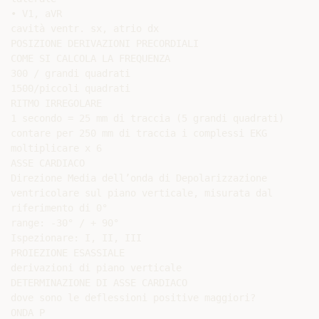
• V1, aVR

cavità ventr. sx, atrio dx

POSIZIONE DERIVAZIONI PRECORDIALI

COME SI CALCOLA LA FREQUENZA

300 / grandi quadrati

1500/piccoli quadrati

RITMO IRREGOLARE

1 secondo = 25 mm di traccia (5 grandi quadrati)

contare per 250 mm di traccia i complessi EKG

moltiplicare x 6

ASSE CARDIACO

Direzione Media dell’onda di Depolarizzazione

ventricolare sul piano verticale, misurata dal

riferimento di 0°

range: -30° / + 90°

Ispezionare: I, II, III

PROIEZIONE ESASSIALE

derivazioni di piano verticale

DETERMINAZIONE DI ASSE CARDIACO

dove sono le deflessioni positive maggiori?

ONDA P
