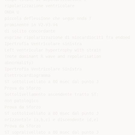
ripolarizzazione ventricolare

ONDA U

piccola deflessione che segue onda T

prominente in V2-V3-V4

di solito concordante

esprime ripolarizzazione di miocardiociti fra endoed e
Ipertrofia Ventricolare sinistra

Left ventricular hypertrophy with strain

(note dominant R wave and repolarisation

abnormality)

Ipertrofia Ventricolare Sinistra

Elettrocardiogramma

ST sottolivellato a 80 msec dal punto J

Prova da Sforzo

Sottolivellamento ascendente tratto ST:

non patologico

Prova da Sforzo

ST sottolivellato a 80 msec dal punto J

orizzontale (a,b,c) e discendente (d,e)

Prova da Sforzo

ST sopralivellato a 80 msec dal punto J
