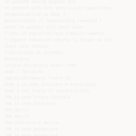
in patient taking digoxin and

in patient with left ventricular hypertrophy

Normalizzazione di Onde T

Normalisation of longstanding inverted T

waves in patient with chest pain

Tratto ST Sopralivellato Transitoriamente

T segment elevation returns to normal as the

chest pain settles

Progressione di Ischemia

Miocardica

Infarto Miocardico Acuto (IMA)

Onde T Iperacute

Sopralivellamento Tratto ST

Onde Q in sede Inferiore e Precordiale

Onde Q con Tratto ST sopralivellato

IMA in sede Infero-laterale

IMA in sede Inferiore

IMA destro

IMA destro

IMA inferiore e destro

IMA in sede posteriore

IMA in sede posteriore
