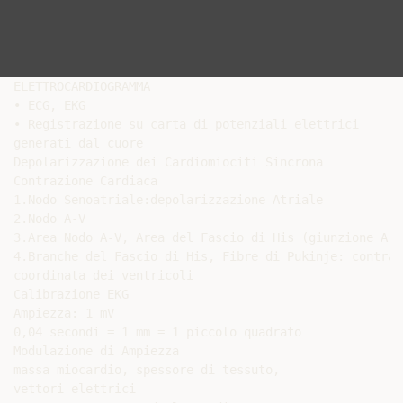
ELETTROCARDIOGRAMMA

• ECG, EKG

• Registrazione su carta di potenziali elettrici

generati dal cuore

Depolarizzazione dei Cardiomiociti Sincrona

Contrazione Cardiaca

1.Nodo Senoatriale:depolarizzazione Atriale

2.Nodo A-V

3.Area Nodo A-V, Area del Fascio di His (giunzione A-V)
4.Branche del Fascio di His, Fibre di Pukinje: contrazi
coordinata dei ventricoli

Calibrazione EKG

Ampiezza: 1 mV

0,04 secondi = 1 mm = 1 piccolo quadrato

Modulazione di Ampiezza

massa miocardio, spessore di tessuto,

vettori elettrici
