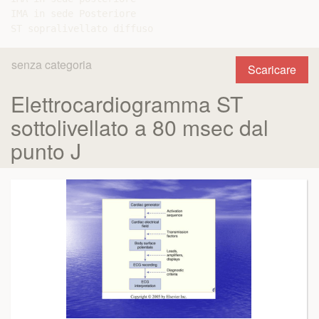
IMA in sede Posteriore

senza categoria
Scaricare
Elettrocardiogramma ST
sottolivellato a 80 msec dal
punto J