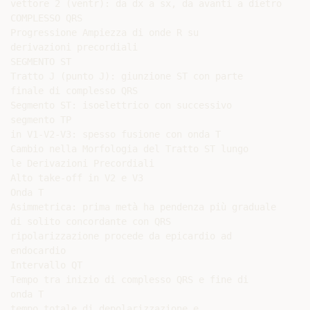
vettore 2 (ventr): da dx a sx, da avanti a dietro

COMPLESSO QRS

Progressione Ampiezza di onde R su

derivazioni precordiali

SEGMENTO ST

Tratto J (punto J): giunzione ST con parte

finale di complesso QRS

Segmento ST: isoelettrico con successivo

segmento TP

in V1-V2-V3: spesso fusione con onda T

Cambio nella Morfologia del Tratto ST lungo

le Derivazioni Precordiali

Alto take-off in V2 e V3

Onda T

Asimmetrica: prima metà ha pendenza più graduale

di solito concordante con QRS

ripolarizzazione procede da epicardio ad

endocardio

Intervallo QT

Tempo tra inizio di complesso QRS e fine di

onda T

tempo totale di depolarizzazione e
