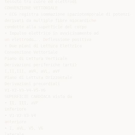
tessuto tra cuore ed elettrodi

CONVENZIONE VETTORIALE

• ECG registra sommazione spaziotemporale di potenzial
derivati da multiple fibre miocardiche

condotte alla superficie del corpo

• Impulso elettrico in avvicinamento ad

un elettrodo….. Deflessione positiva

• Due piani di Lettura Elettrica

Convenzione Vettoriale

Piano di Lettura Verticale

Derivazioni periferiche (arti)

I,II,III, aVR, aVL, aVF

Piano di Lettura Orizzontale

Derivazioni precordiali

V1-V2-V3-V4-V5-V6

SUPERFICIE CARDIACA vista da

• II, III, aVF

inferiore

• V1-V2-V3-V4

anteriore

• I, aVL, V5, V6

laterale
