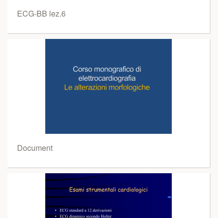
ECG-BB lez.6
Document