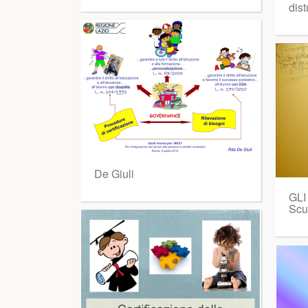
dist
De Giuli
GLI
Scu