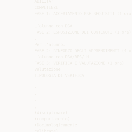
ABILITA’

COMPETENZE

FASE 1: ACCERTAMENTO PRE-REQUISITI (1 ora)
.

L’alunna con DSA

FASE 2: ESPOSIZIONE DEI CONTENUTI (1 ora)

.

Per l’alunno…

FASE 2: RINFORZO DEGLI APPRENDIMENTI (4 or
L’alunno con DSA/BES/ H…….

FASE 3: VERIFICA E VALUTAZIONE (1 ora)

Valutazione

TIPOLOGIA DI VERIFICA

-

:

-

-

;

(disciplinare)

(comportamento)

(Docimologicamente

calibrate)
