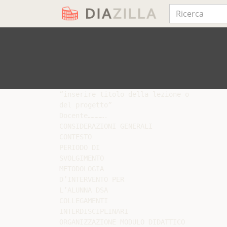
“inserire titolo della lezione o

del progetto”

Docente………….

CONSIDERAZIONI GENERALI

CONTESTO

PERIODO DI

SVOLGIMENTO

METODOLOGIA

D’INTERVENTO PER

L’ALUNNA DSA

COLLEGAMENTI

INTERDISCIPLINARI

ORGANIZZAZIONE MODULO DIDATTICO
