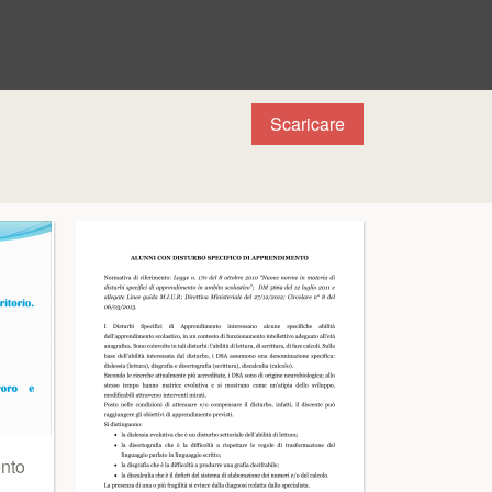
Scaricare
ento