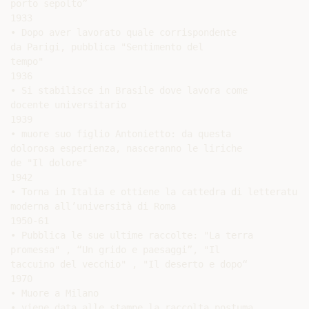
porto sepolto”

1933

• Dopo aver lavorato quale corrispondente

da Parigi, pubblica "Sentimento del

tempo"

1936

• Si stabilisce in Brasile dove lavora come

docente universitario

1939

• muore suo figlio Antonietto: da questa

dolorosa esperienza, nasceranno le liriche

de "Il dolore"

1942

• Torna in Italia e ottiene la cattedra di letteratura

moderna all’università di Roma

1950-61

• Pubblica le sue ultime raccolte: "La terra

promessa" , “Un grido e paesaggi”, "Il

taccuino del vecchio" , "Il deserto e dopo“

1970

• Muore a Milano

• viene data alle stampe la raccolta postuma
