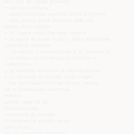
nell’uso del tempo presente

• diario e cronaca

• semplificazione assoluta della scrittura

• ogni parola viene disposta nuda sul

bianco della pagina

• le figure retoriche sono ridotte

• recupero di forme e stili della tradizione

letteraria italiana

• riscoperti l’endecasillabo e il settenario

• strutture strofiche più articolate e

simmetriche

• La sintassi accentua la subordinazione

e si distende in periodi molto lunghi

• Uso dell’imperfetto narrativo, adatto

ad un’intonazione evocativa

Poetica

grande capacità di

descrivere una

situazione di insieme

straordinaria visibilità ai

particolari

la sua poetica è ribaltata
