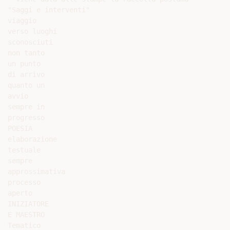
"Saggi e interventi"

viaggio

verso luoghi

sconosciuti

non tanto

un punto

di arrivo

quanto un

avvio

sempre in

progresso

POESIA

elaborazione

testuale

sempre

approssimativa

processo

aperto

INIZIATORE

E MAESTRO

Tematico
