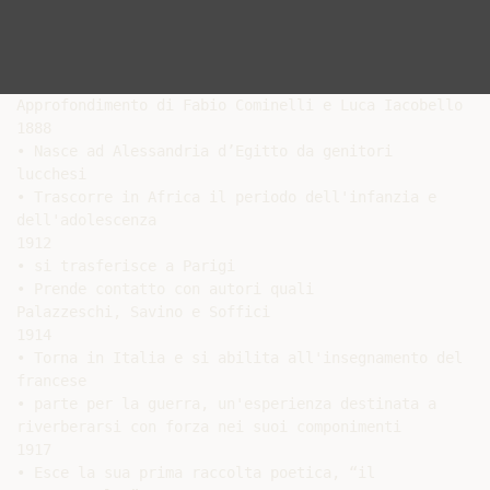
Approfondimento di Fabio Cominelli e Luca Iacobello

1888

• Nasce ad Alessandria d’Egitto da genitori

lucchesi

• Trascorre in Africa il periodo dell'infanzia e

dell'adolescenza

1912

• si trasferisce a Parigi

• Prende contatto con autori quali

Palazzeschi, Savino e Soffici

1914

• Torna in Italia e si abilita all'insegnamento del

francese

• parte per la guerra, un'esperienza destinata a

riverberarsi con forza nei suoi componimenti

1917

• Esce la sua prima raccolta poetica, “il
