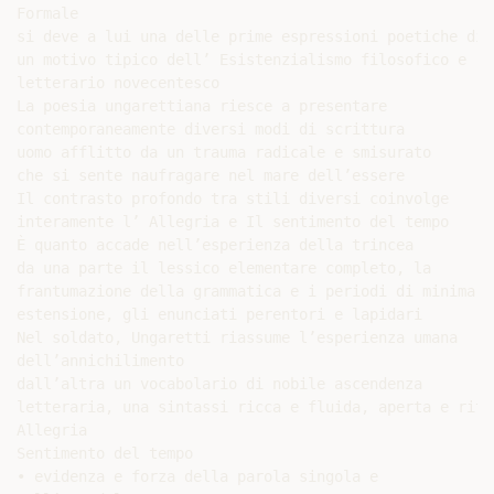
Formale

si deve a lui una delle prime espressioni poetiche di

un motivo tipico dell’ Esistenzialismo filosofico e

letterario novecentesco

La poesia ungarettiana riesce a presentare

contemporaneamente diversi modi di scrittura

uomo afflitto da un trauma radicale e smisurato

che si sente naufragare nel mare dell’essere

Il contrasto profondo tra stili diversi coinvolge

interamente l’ Allegria e Il sentimento del tempo

È quanto accade nell’esperienza della trincea

da una parte il lessico elementare completo, la

frantumazione della grammatica e i periodi di minima

estensione, gli enunciati perentori e lapidari

Nel soldato, Ungaretti riassume l’esperienza umana

dell’annichilimento

dall’altra un vocabolario di nobile ascendenza

letteraria, una sintassi ricca e fluida, aperta e ritma
Allegria

Sentimento del tempo

• evidenza e forza della parola singola e
