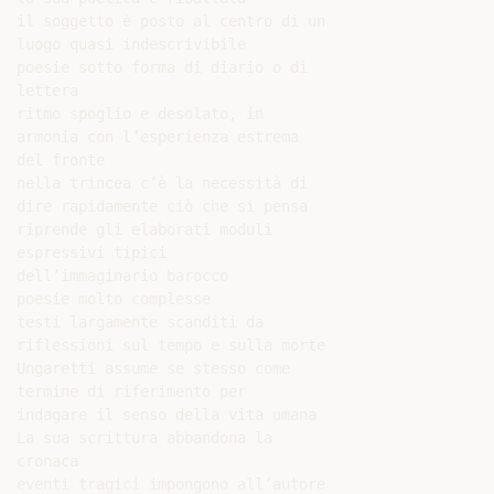
il soggetto è posto al centro di un

luogo quasi indescrivibile

poesie sotto forma di diario o di

lettera

ritmo spoglio e desolato, in

armonia con l’esperienza estrema

del fronte

nella trincea c’è la necessità di

dire rapidamente ciò che si pensa

riprende gli elaborati moduli

espressivi tipici

dell’immaginario barocco

poesie molto complesse

testi largamente scanditi da

riflessioni sul tempo e sulla morte

Ungaretti assume se stesso come

termine di riferimento per

indagare il senso della vita umana

La sua scrittura abbandona la

cronaca

eventi tragici impongono all’autore
