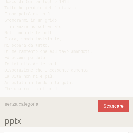
Bosco di Curton luglio 1918

Tutto ho perduto dell'infanzia

E non potrò mai più

Smemorarmi in un grido.

L'infanzia ho sotterrato

Nel fondo delle notti

E ora, spada invisibile,

Mi separa da tutto.

Di me rammento che esultavo amandoti,

Ed eccomi perduto

In infinito delle notti.

Disperazione che incessante aumenta

La vita non mi è più,

Arrestata in fondo alla gola,

senza categoria
Scaricare
pptx