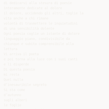
di dedicarsi alla stesura di poesie

interamente dedicate al dolore

il dolore, uccidendo gli altri, toglie la

vita anche a chi rimane

volontà di trasmettere le inquietudini

di una sensibilità dolente

Ogni poesia coglie un istante di dolore

linguaggio piano, condivisibile da

chiunque e subito comprensibile alla

lettura

Vi arriva il poeta

e poi torna alla luce con i suoi canti

e li disperde

Di questa poesia

mi resta

Quel nulla

d’inesauribile segreto

Si sta come

d’autunno

sugli alberi

le foglie
