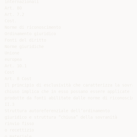
internazionali

Art. 80

Art. 7.2

Cost.

Norme di riconoscimento

Ordinamento giuridico

Fonti del diritto

Norme giuridiche

Unione

europea

Art. 10.1

Cost

Art. 8 Cost

Il principio di esclusività che caratterizza la sovran
chiuso implica che in esso possano essere applicate so
prodotte da fonti abilitate dalle norme di riconoscime
II.3

Struttura autoreferenziale dell’ordinamento

giuridico e struttura “chiusa” della sovranità

rinvio fisso

o recettizio

o materiale
