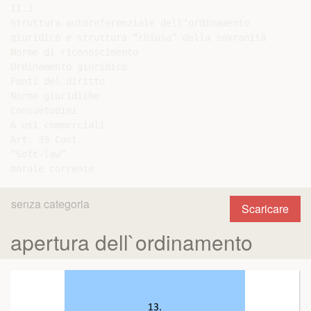
II.3

Struttura autoreferenziale dell’ordinamento

giuridico e struttura “chiusa” della sovranità

Norme di riconoscimento

Ordinamento giuridico

Fonti del diritto

Norme giuridiche

Consuetudini

& usi commerciali

Art. 39 Cost.

“Soft-law”

senza categoria
Scaricare
apertura dell`ordinamento