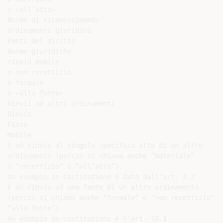
o «all’atto»

Norme di riconoscimento

Ordinamento giuridico

Fonti del diritto

Norme giuridiche

rinvio mobile

o non recettizio

o formale

o «alla fonte»

Rinvii ad altri ordinamenti

Rinvio

Fisso

Mobile

È un rinvio al singolo specifico atto di un altro

ordinamento (perciò si chiama anche “materiale”

o “recettizio” o “all’atto”).

Un esempio in costituzione è dato dall’art. 7.2

È un rinvio ad una fonte di un altro ordinamento

(perciò si chiama anche “formale” o “non recettizio” o

“alla fonte”)

Un esempio in costituzione è l’art. 10.1
