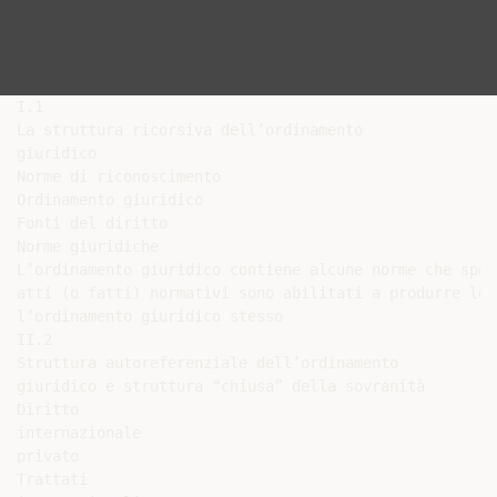
I.1

La struttura ricorsiva dell’ordinamento

giuridico

Norme di riconoscimento

Ordinamento giuridico

Fonti del diritto

Norme giuridiche

L’ordinamento giuridico contiene alcune norme che spec
atti (o fatti) normativi sono abilitati a produrre le 
l’ordinamento giuridico stesso

II.2

Struttura autoreferenziale dell’ordinamento

giuridico e struttura “chiusa” della sovranità

Diritto

internazionale

privato

Trattati
