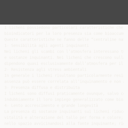
I licheni possiedono particolari caratteristiche che l
bioindicatori per la loro presenza sia come bioaccumul
Queste caratteristiche ne fanno delle “centraline natu
1- Sensibilità agli agenti inquinanti

Nei licheni gli scambi con l’atmosfera interessano tut
e sostanze inquinanti. Nei licheni che crescono sulla 
dipendono quasi esclusivamente dall’atmosfera per il l
2- Resistenza agli stress ambientali

In generale i licheni risultano particolarmente resist
assenza può essere correlata all’inquinamento e non ad
3- Presenza diffusa e distribuita

I licheni sono diffusi praticamente ovunque, salvo con
indubbiamente il loro impiego generalizzato come bioin
4- Lento accrescimento e grande longevità

La presenza di sostanze inquinanti sui licheni riduce 
vitalità e alterazione del tallo per forma e colore; r
nello spazio avvicinandosi alla fonte inquinante; ridu