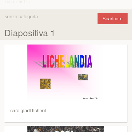
senza categoria
Scaricare
Diapositiva 1
caro giadi licheni