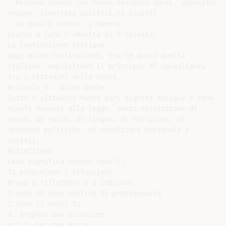
- Persone comuni che hanno nascosto ebrei, oppositori a
regime, ricercati politici…(i Giusti)

- un popolo intero: i danesi.

Grazie a loro l’umanità si è salvata.

La Costituzione italiana

Oggi molte Costituzioni, tra le quali quella

italiana, esplicitano il principio di uguaglianza

tra i cittadini dello Stato.

Articolo 3 – prima parte

Tutti i cittadini hanno pari dignità sociale e sono

eguali davanti alla legge, senza distinzione di

sesso, di razza, di lingua, di religione, di

opinioni politiche, di condizioni personali e

sociali.

Riflettiamo

Cosa significa essere uguali?

Ti proponiamo 2 situazioni.

Prova a riflettere e a indicare

1.come si deve sentire il protagonista

2.come ti senti tu.

3. Proponi una soluzione

Art.3 /seconda parte
