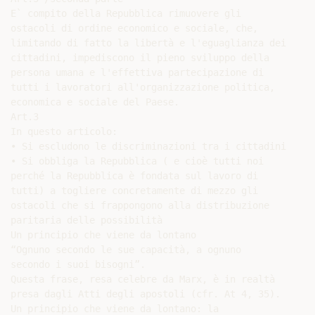
E` compito della Repubblica rimuovere gli

ostacoli di ordine economico e sociale, che,

limitando di fatto la libertà e l'eguaglianza dei

cittadini, impediscono il pieno sviluppo della

persona umana e l'effettiva partecipazione di

tutti i lavoratori all'organizzazione politica,

economica e sociale del Paese.

Art.3

In questo articolo:

• Si escludono le discriminazioni tra i cittadini

• Si obbliga la Repubblica ( e cioè tutti noi

perché la Repubblica è fondata sul lavoro di

tutti) a togliere concretamente di mezzo gli

ostacoli che si frappongono alla distribuzione

paritaria delle possibilità

Un principio che viene da lontano

“Ognuno secondo le sue capacità, a ognuno

secondo i suoi bisogni”.

Questa frase, resa celebre da Marx, è in realtà

presa dagli Atti degli apostoli (cfr. At 4, 35).

Un principio che viene da lontano: la
