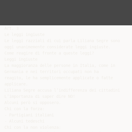
Art. 3

Le leggi ingiuste

Le leggi razziali di cui parla Liliana Segre sono

oggi unanimemente considerate leggi ingiuste.

Come reagire di fronte a queste leggi?

Leggi ingiuste

La maggioranza delle persone in Italia, come in

Germania e nei territori occupati non ha

reagito, le ha semplicemente applicate o fatte

applicare.

Liliana Segre accusa l’indifferenza dei cittadini

L’importanza di saper dire NO!

Alcuni però si opposero.

Chi con la forza:

- Partigiani italiani

- Alcuni tedeschi

Chi con la non violenza:
