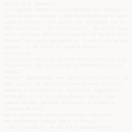
Regola di S. Benedetto

[…] Capitolo XXXIV - La distribuzione del necessario: 1
distribuiva a ciascuno proporzionatamente al bisogno",
nella Scrittura. 2 Con questo non intendiamo che si deb
fare preferenze - Dio ce ne liberi! - ma che si tenga c
delle eventuali debolezze; 3 quindi chi ha meno necessi
ringrazi Dio senza amareggiarsi, 4 mentre chi ha maggio
bisogni, si umili per la propria debolezza

Riflessione

Il principio della uguaglianza degli uomini non signifi
disconoscere che esistono delle differenze fra gli

uomini

Allora “ uguaglianza” non significa che tutti gli uomin
sono uguali, ma che bisogna fare in modo che tutti

abbiano la possibilità di migliorare, raggiungere

certe mete e che chi eventualmente non ne fosse

capace avrebbe comunque assicurato un minimo di

standard di vita.

Non è realistico pensare ad esempio che tutti

meccanicamente debbano avere lo stesso

livello economico, ma che tutti debbono avere
