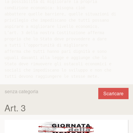
la possibilità di migliorare la propria

condizione economica: bisogna cioè

abbattere quelle barriere, quelle situazioni di

privilegio che impediscano che tutti possano

aspirare a migliorare livello economico.

L’art. 3 della nostra Costituzione afferma

proprio che lo Stato deve provvedere a dare

a tutti l’opportunità di migliorare

afferma che tutti hanno pari dignità e sono

uguali davanti alla legge e aggiunge che lo

Stato deve rimuovere gli ostacoli economici e

sociali che impediscano lo sviluppo e non che

senza categoria
Scaricare
Art. 3