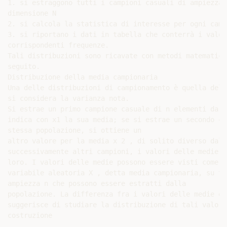
1. si estraggono tutti i campioni casuali di ampiezza 
dimensione N

2. si calcola la statistica di interesse per ogni campi
3. si riportano i dati in tabella che conterrà i valor
corrispondenti frequenze.

Tali distribuzioni sono ricavate con metodi matematici
seguito.

Distribuzione della media campionaria

Una delle distribuzioni di campionamento è quella dell
si considera la varianza nota.

Si estrae un primo campione casuale di n elementi da u
indica con x1 la sua media; se si estrae un secondo ca
stessa popolazione, si ottiene un

altro valore per la media x 2 , di solito diverso dal 
successivamente altri campioni, i valori delle medie s
loro. I valori delle medie possono essere visti come i
variabile aleatoria X , detta media campionaria, su tu
ampiezza n che possono essere estratti dalla

popolazione. La differenza fra i valori delle medie è 
suggerisce di studiare la distribuzione di tali valori