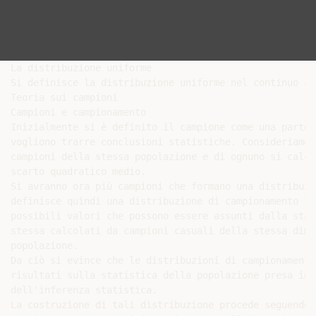
La distribuzione uniforme

Si definisce la distribuzione uniforme nel continuo com
Teoria sui campioni

Campioni e campionamento

Inizialmente si è definito il campione come una parte 
vogliono trarre conclusioni statistiche. Consideriamo 
campioni della stessa popolazione e di ognuno si calco
scarto quadratico medio.

Si avranno ora più campioni che formano una distribuzi
definisce quindi una distribuzione di campionamento la
possibili valori che possono essere assunti dalla stati
stessa calcolati da campioni casuali della stessa dime
popolazione.

Da ciò si evince che le distribuzioni di campionamento
risultati sulla statistica della popolazione presa in 
dell'inferenza statistica.

La costruzione di tali distribuzione procede seguendo 