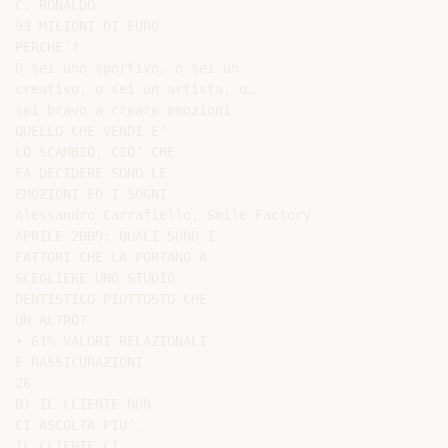
C. RONALDO

93 MILIONI DI EURO

PERCHE’?

O sei uno sportivo, o sei un

creativo, o sei un artista, o…

sei bravo a creare emozioni

QUELLO CHE VENDI E’

LO SCAMBIO, CIO’ CHE

FA DECIDERE SONO LE

EMOZIONI ED I SOGNI

Alessandro Carrafiello, Smile Factory

APRILE 2009: QUALI SONO I

FATTORI CHE LA PORTANO A

SCEGLIERE UNO STUDIO

DENTISTICO PIUTTOSTO CHE

UN ALTRO?

• 61% VALORI RELAZIONALI

E RASSICURAZIONI

26

B) IL CLIENTE NON

CI ASCOLTA PIU’.

IL CLIENTE CI
