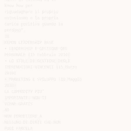
know how per

riguadagnare il proprio

entusiasmo e la propria

carica positiva quando la

perdono”.

38

KEMON LEADERSHIP BASE

• LEADERSHIP E GESTIONE DEL

PERSONALE (15 Febbraio 2010)

• LO STILE DI GESTIONE DEGLI

IMPRENDITORI VINCENTI (15 Marzo

2010)

• MARKETING E SVILUPPO (10 Maggio

2010)

LA COMMODITY PIU’

IMPORTANTE: NON TI

VIENE GRATIS

40

NON PERMETTERE A

NESSUNO DI DIRTI CHE NON

PUOI FARCELA
