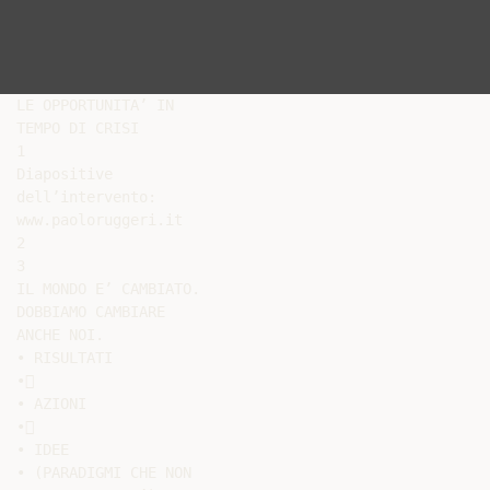
LE OPPORTUNITA’ IN

TEMPO DI CRISI

1

Diapositive

dell’intervento:

www.paoloruggeri.it

2

3

IL MONDO E’ CAMBIATO.

DOBBIAMO CAMBIARE

ANCHE NOI.

• RISULTATI

•

• AZIONI

•

• IDEE

• (PARADIGMI CHE NON
