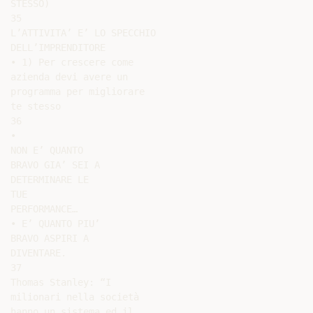
STESSO)

35

L’ATTIVITA’ E’ LO SPECCHIO

DELL’IMPRENDITORE

• 1) Per crescere come

azienda devi avere un

programma per migliorare

te stesso

36

•

NON E’ QUANTO

BRAVO GIA’ SEI A

DETERMINARE LE

TUE

PERFORMANCE…

• E’ QUANTO PIU’

BRAVO ASPIRI A

DIVENTARE.

37

Thomas Stanley: “I

milionari nella società

hanno un sistema ed il
