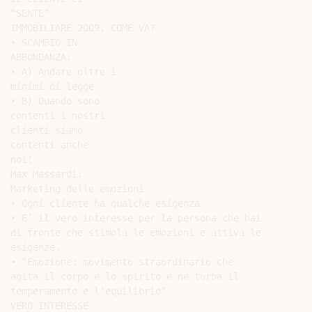
“SENTE”

IMMOBILIARE 2009, COME VA?

• SCAMBIO IN

ABBONDANZA:

• A) Andare oltre i

minimi di legge

• B) Quando sono

contenti i nostri

clienti siamo

contenti anche

noi!

Max Massardi:

Marketing delle emozioni

• Ogni cliente ha qualche esigenza.

• E’ il vero interesse per la persona che hai

di fronte che stimola le emozioni e attiva le

esigenze.

• “Emozione: movimento straordinario che

agita il corpo e lo spirito e ne turba il

temperamento e l’equilibrio”

VERO INTERESSE
