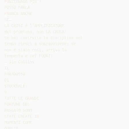
FUNZIONANO PIU’)

POSSO FARLA

FRANCA ANCHE

SE…

LA CRISI è l’AMPLIFICATORE

del problema, non LA CAUSA!

Se hai costruito la disciplina nel

tempo riesci a sopravvivere; se

non è stato così, arriva la

tempesta e sei FUORI!

- Jim Collins

IL

PARADOSSO

DI

STOCKDALE!

9

TUTTE LE GRANDI

FORTUNE DEL

PASSATO SONO

STATE CREATE IN

MOMENTI COME

QUESTO
