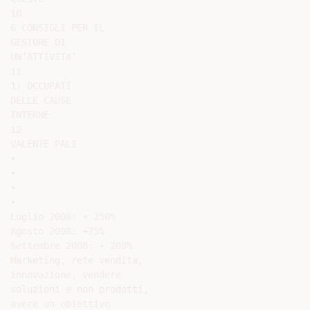
10

6 CONSIGLI PER IL

GESTORE DI

UN’ATTIVITA’

11

1) OCCUPATI

DELLE CAUSE

INTERNE

12

VALENTE PALI

•

•

•

•

Luglio 2008: + 250%

Agosto 2008: +75%

Settembre 2008: + 200%

Marketing, rete vendita,

innovazione, vendere

soluzioni e non prodotti,

avere un obiettivo
