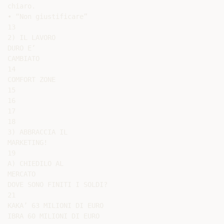
chiaro.

• “Non giustificare”

13

2) IL LAVORO

DURO E’

CAMBIATO

14

COMFORT ZONE

15

16

17

18

3) ABBRACCIA IL

MARKETING!

19

A) CHIEDILO AL

MERCATO

DOVE SONO FINITI I SOLDI?

21

KAKA’ 63 MILIONI DI EURO

IBRA 60 MILIONI DI EURO
