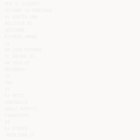
PER IL CLIENTE

ACCENDE LE EMOZIONI

4) ADOTTA UNA

POLITICA DI

GESTIONE

RISORSE UMANE

31

DA COSA DIPENDE

IL VALORE DI

UN’IDEA DI

BUSINESS?

32

CNQ

33

5) METTI

CONTROLLO

SUGLI ASPETTI

FINANZIARI

34

6) STUDIA

(MIGLIORA TE
