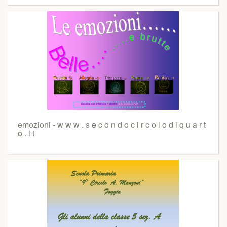
emozioni - w w w . s e c o n d o c i r c o l o d i q u a r t
o . i t