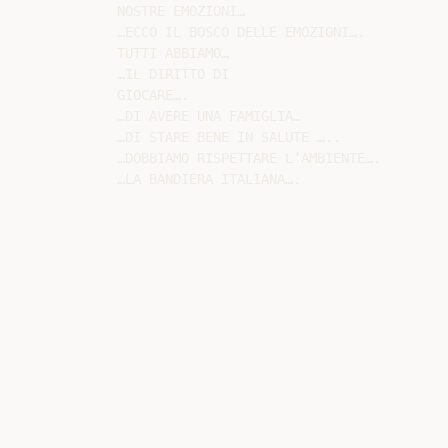
NOSTRE EMOZIONI…

…ECCO IL BOSCO DELLE EMOZIONI….

TUTTI ABBIAMO…

…IL DIRITTO DI

GIOCARE….

…DI AVERE UNA FAMIGLIA…

…DI STARE BENE IN SALUTE …..

…DOBBIAMO RISPETTARE L’AMBIENTE….
