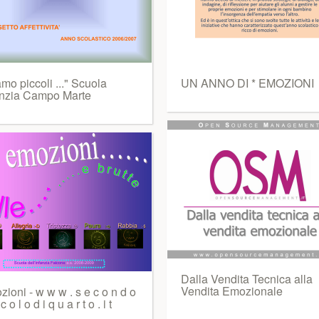
mo piccoli ..." Scuola
UN ANNO DI * EMOZIONI
anzia Campo Marte
Dalla Vendita Tecnica alla
Vendita Emozionale
ioni - w w w . s e c o n d o
 c o l o d i q u a r t o . i t