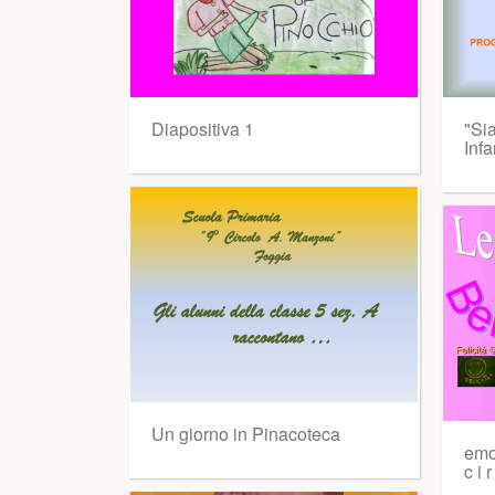
Diapositiva 1
"Sia
Inf
Un giorno in Pinacoteca
emoz
c i r