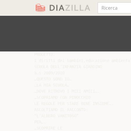
PROGETTO:

I diritti dei bambini,educazione ambienta
SCUOLA DELL’INFANZIA GIARDINO

a.s 2009/2010

…QUESTO SONO IO…

…LA MIA SCUOLA…

…DOVE RITROVO I MIEI AMICI….

…SCOPRIAMO CON PINOCCHIO

LE REGOLE PER STARE BENE INSIEME….

ASCOLTIAMO IL RACCONTO:

“L’ALBERO VANITOSO”

PER….

…SCOPRIRE LE
