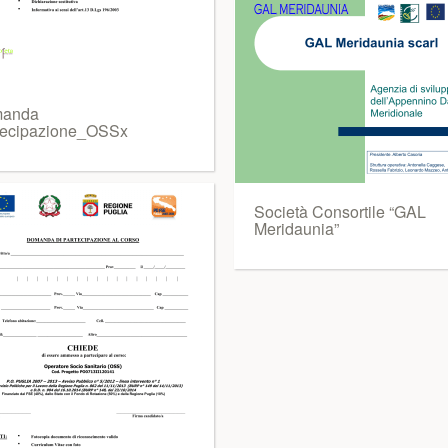
manda
tecipazione_OSSx
Società Consortile “GAL
Meridaunia”