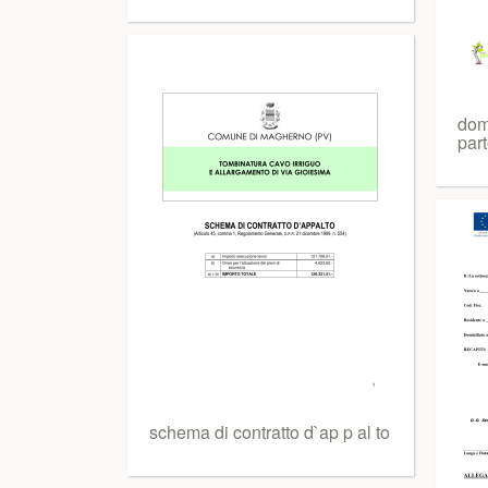
do
par
schema di contratto d`ap p al to