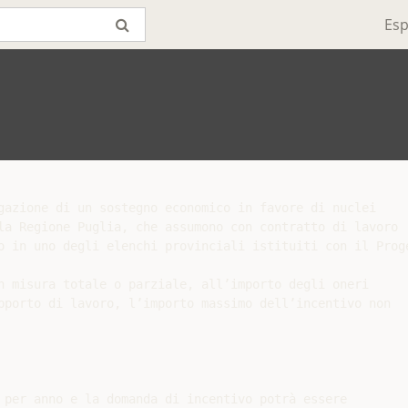
Esp
gazione di un sostegno economico in favore di nuclei

la Regione Puglia, che assumono con contratto di lavoro

o in uno degli elenchi provinciali istituiti con il Proge
n misura totale o parziale, all’importo degli oneri

pporto di lavoro, l’importo massimo dell’incentivo non

 per anno e la domanda di incentivo potrà essere
