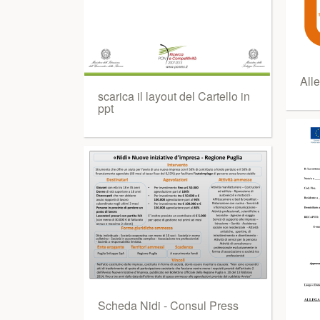
All
scarica il layout del Cartello in
ppt
Scheda Nidi - Consul Press