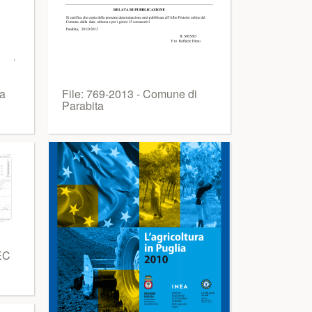
ia
File: 769-2013 - Comune di
Parabita
EC