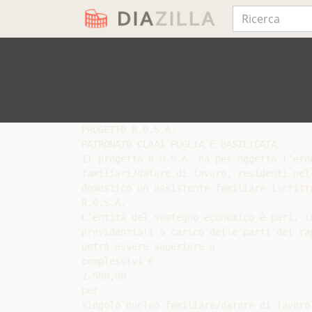
PROGETTO R.O.S.A.

PATRONATO CLAAI PUGLIA E BASILICATA

Il progetto R.O.S.A. ha per oggetto l’ero
familiari/datore di lavoro, residenti nel
domestico un assistente familiare iscritt
R.O.S.A.

L’entità del sostegno economico è pari, i
previdenziali a carico delle parti del ra
potrà essere superiore a

complessivi €

2.500,00

per

singolo nucleo familiare/datore di lavoro