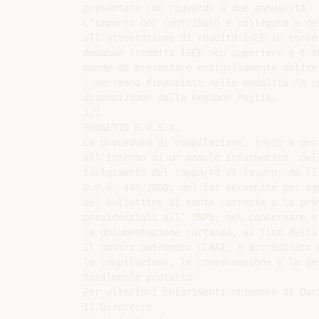
presentata con riguardo a due annualità.

L’importo del contributo è collegato a de
all’attestazione di reddito ISEE in corso
domanda (reddito ISEE non superiore a € 3
mande da presentare esclusivamente online

) verranno finanziate nelle modalità “a s
disposizione dalla Regione Puglia.

1/2

PROGETTO R.O.S.A.

La procedura di compilazione, invio e ges
all’interno di un modulo informatico, del
svolgimento del rapporto di lavoro, da ri
D.P.R. 445/2000; nel far pervenire per og
del bollettino di conto corrente o la pro
previdenziali all’ INPS; nel conservare e
la documentazione cartacea, ai fini della
Il nostro patronato CLAAI, è accreditato 
la compilazione, la conservazione e la ge
totalmente gratuito.

Per ulteriori chiarimenti chiedere di Dar
Il Direttore
