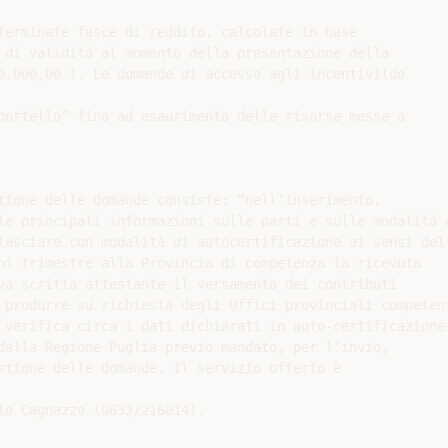
terminate fasce di reddito, calcolate in base

 di validità al momento della presentazione della

0.000,00 ). Le domande di accesso agli incentivi(do

portello” fino ad esaurimento delle risorse messe a

tione delle domande consiste: “nell’inserimento,

le principali informazioni sulle parti e sulle modalità d
lasciare con modalità di autocertificazione ai sensi del

ni trimestre alla Provincia di competenza la ricevuta

va scritta attestante il versamento dei contributi

 produrre su richiesta degli Uffici provinciali competent
 verifica circa i dati dichiarati in auto-certificazione.
dalla Regione Puglia previo mandato, per l’invio,

stione delle domande. Il servizio offerto è

io Cagnazzo (0832/216014).
