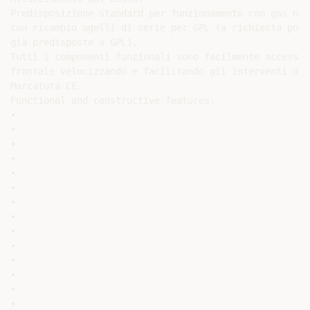
Predisposizione standard per funzionamento con gas nat
con ricambio ugelli di serie per GPL (a richiesta poss
già predisposte a GPL).

Tutti i componenti funzionali sono facilmente accessib
frontale velocizzando e facilitando gli interventi di 
Marcatura CE.

Functional and constructive features:

•

•

•

•

•

•

•

•

•

•

•

•

•

•
