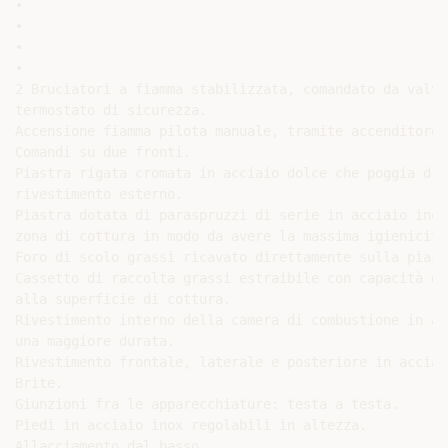
•

•

•

•

2 Bruciatori a fiamma stabilizzata, comandato da valvo
termostato di sicurezza.

Accensione fiamma pilota manuale, tramite accenditore 
Comandi su due fronti.

Piastra rigata cromata in acciaio dolce che poggia dir
rivestimento esterno.

Piastra dotata di paraspruzzi di serie in acciaio inox
zona di cottura in modo da avere la massima igienicità
Foro di scolo grassi ricavato direttamente sulla piastr
Cassetto di raccolta grassi estraibile con capacità di
alla superficie di cottura.

Rivestimento interno della camera di combustione in ac
una maggiore durata.

Rivestimento frontale, laterale e posteriore in acciai
Brite.

Giunzioni fra le apparecchiature: testa a testa.

Piedi in acciaio inox regolabili in altezza.

Allacciamento dal basso.
