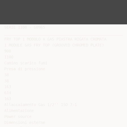
SERIE 1100 - G0965

______________________________________________________
FRY TOP 1 MODULO A GAS PIASTRA RIGATA CROMATA

1 MODULE GAS FRY TOP (GROOVED CHROMED PLATE)

900

1100

Camino scarico fumi

Presa di pressione

38

38

163

614

163

Allaccaiamento Gas 1/2'' ISO 7-1

Alimentazione

Power source

Dimensioni esterne
