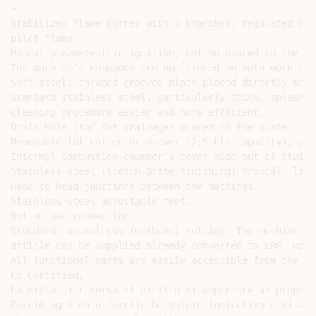
•

Stabilized flame burner with 2 branches, regulated by 
pilot flame.

Manual piezoelectric ignition, button placed on the da
The machine’s commands are positioned on both working-s
Soft-steel, chromed grooved plate placed directly on t
Standard stainless steel, particularly thick, splashgu
cleaning procedure easier and more efficient.

Drain hole (for fat drainage) placed on the plate.

Removable fat collector drawer (2,5 Lts capacity), pla
Internal combustion chamber’s cover made out of stainl
Stainless steel (Scotch Brite finishing) frontal, late
Head to head junctions between the machines.

Stainless steel adjustable feet.

Bottom gas connection.

Standard natural gas (methane) setting. The machine co
article can be supplied already converted to LPG, upon
All functional parts are easily accessible from the fr
CE Certified.

La ditta si riserva il diritto di apportare ai propri 
Perciò ogni dato fornito ha valore indicativo e di app