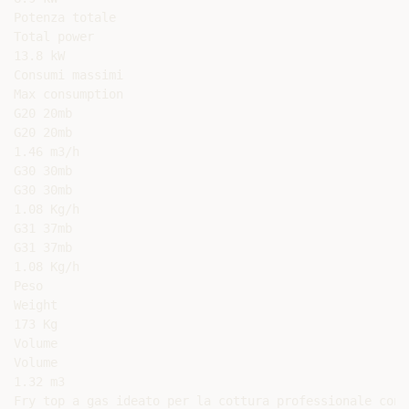
Potenza totale

Total power

13.8 kW

Consumi massimi

Max consumption

G20 20mb

G20 20mb

1.46 m3/h

G30 30mb

G30 30mb

1.08 Kg/h

G31 37mb

G31 37mb

1.08 Kg/h

Peso

Weight

173 Kg

Volume

Volume

1.32 m3

Fry top a gas ideato per la cottura professionale con 