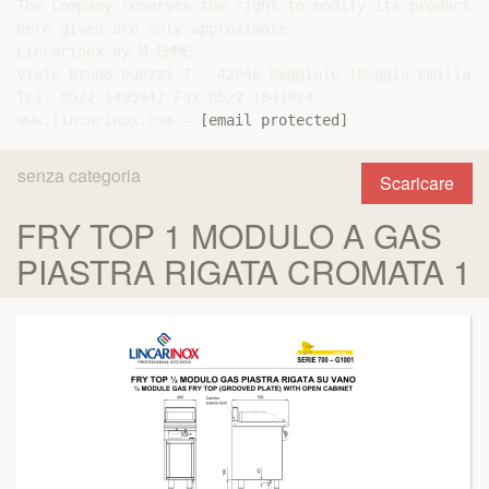
The Company reserves the right to modify its products 
here given are only approximate.

Lincarinox by M-EMME

Viale Bruno Buozzi 7 - 42046 Reggiolo (Reggio Emilia) I
Tel. 0522-1495947 Fax 0522-1841924

www.lincarinox.com – 
[email protected]
senza categoria
Scaricare
FRY TOP 1 MODULO A GAS
PIASTRA RIGATA CROMATA 1