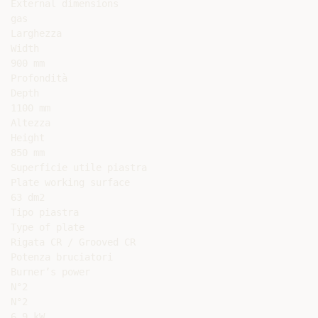
External dimensions

gas

Larghezza

Width

900 mm

Profondità

Depth

1100 mm

Altezza

Height

850 mm

Superficie utile piastra

Plate working surface

63 dm2

Tipo piastra

Type of plate

Rigata CR / Grooved CR

Potenza bruciatori

Burner’s power

N°2

N°2

6.9 kW
