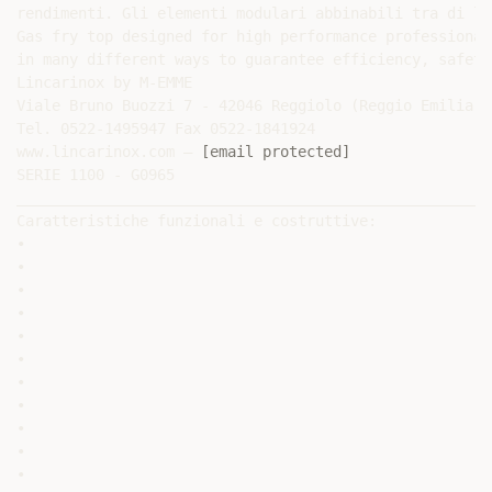
rendimenti. Gli elementi modulari abbinabili tra di lo
Gas fry top designed for high performance professional
in many different ways to guarantee efficiency, safety
Lincarinox by M-EMME

Viale Bruno Buozzi 7 - 42046 Reggiolo (Reggio Emilia) I
Tel. 0522-1495947 Fax 0522-1841924

www.lincarinox.com – 
[email protected]
SERIE 1100 - G0965

______________________________________________________
Caratteristiche funzionali e costruttive:

•

•

•

•

•

•

•

•

•

•

•
