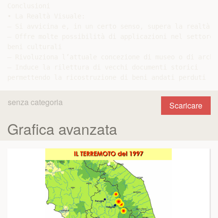
Conclusioni

• La Realtà Visuale:

– Si avvicina e, in un certo senso, supera la realtà

– Offre molte possibilità di applicazioni nel settore d
beni culturali

– Rivoluziona l’attuale concezione di museo o di archiv
– Induce la rilettura di vecchi documenti storici

senza categoria
Scaricare
Grafica avanzata