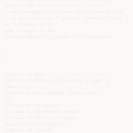
chiostro sono stati ottenuti con:

– Cubi sovrapposti e tagliati con sfere e cilindri

– Con la rivoluzione di poligoni intorno all’asse

della colonna stessa

Come si opera con VEGA

• Vengono definiti i parametri di navigazione:

–

–

–

–

–

Punto di partenza

Eventuali condizioni di movimento di oggetti

Campo visivo

Gestione di una eventuale colonna sonora

Ecc.

Realtà o Realtà Visuale?

Le immagini riportate di seguito

non sono fotografie ma immagini

estrapolate dallo scenario

prodotto con CREATOR
