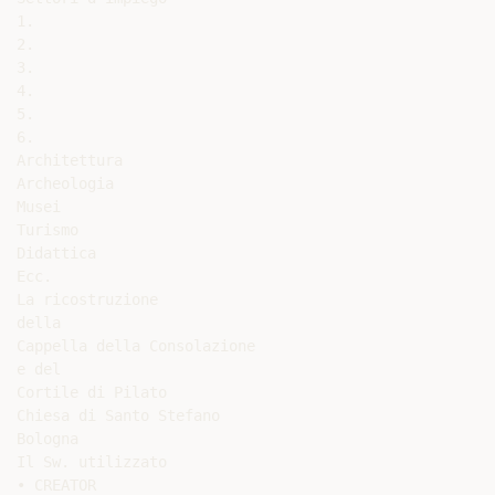
1.

2.

3.

4.

5.

6.

Architettura

Archeologia

Musei

Turismo

Didattica

Ecc.

La ricostruzione

della

Cappella della Consolazione

e del

Cortile di Pilato

Chiesa di Santo Stefano

Bologna

Il Sw. utilizzato

• CREATOR
