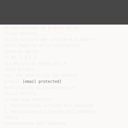
Un’applicazione di grafica 3D in

Visual Reality:

Visita virtuale del Cortile di Pilato e

della Cappella della Consolazione

Giovanna Adorni

CA.MO. E.N.E.A.

Via Martiri di Monte Sole 4

40129 Bologna

Tel. 051 6098330 Fax 051 6098623

E-mail: 
[email protected]
Realizzazione di un ambiente in

Visual Reality

In che cosa consiste?

1. Ricostruzione virtuale dell’ambiente

2. Navigazione all’interno dell’ambiente

stesso

Ricostruzione dell’ambiente
