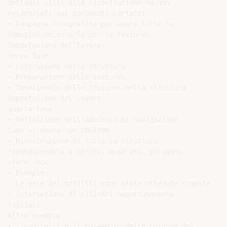
dettagli utili alla ricostruzione ma non

evidenziati sui documenti cartacei

• Campagna fotografica per avere tutte le

immagini necessarie per le textures

Impostazione del lavoro:

terza fase

• Costruzione della struttura

• Preparazione delle textures

• Inserimento delle textures nella struttura

Impostazione del lavoro:

quarta fase

• Definizione dell’ambiente di navigazione

Come si opera con CREATOR

• Ricostruzione di tutta la struttura

riconducendola a cerchi, quadrati, poligoni,

sfere, ecc.

• Esempio:

– Le vele dei soffitti sono state ottenute tramite

l’intersezione di cilindri opportunamente

tagliati

Altro esempio

• I capitelli e il basamento delle colonne del
