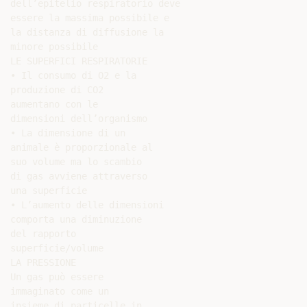
dell’epitelio respiratorio deve

essere la massima possibile e

la distanza di diffusione la

minore possibile

LE SUPERFICI RESPIRATORIE

• Il consumo di O2 e la

produzione di CO2

aumentano con le

dimensioni dell’organismo

• La dimensione di un

animale è proporzionale al

suo volume ma lo scambio

di gas avviene attraverso

una superficie

• L’aumento delle dimensioni

comporta una diminuzione

del rapporto

superficie/volume

LA PRESSIONE

Un gas può essere

immaginato come un

insieme di particelle in
