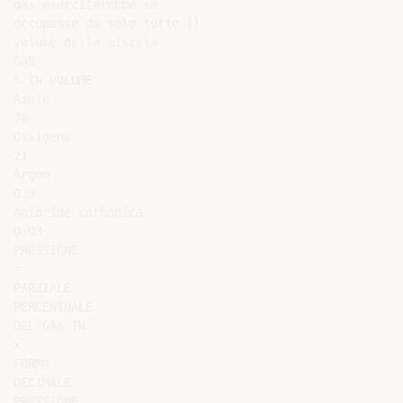
gas eserciterebbe se

occupasse da solo tutto il

volume della miscela

GAS

% IN VOLUME

Azoto

78

Ossigeno

21

Argon

0.9

Anidride carbonica

0.03

PRESSIONE

=

PARZIALE

PERCENTUALE

DEL GAS IN

x

FORMA

DECIMALE

PRESSIONE
