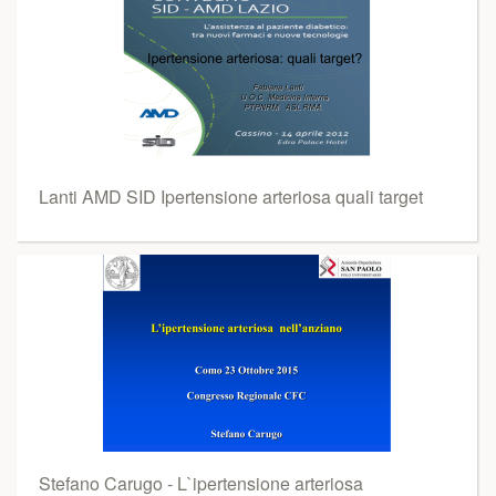
Lanti AMD SID Ipertensione arteriosa quali target
Stefano Carugo - L`ipertensione arteriosa