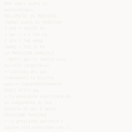
BAR (bar) usato in

meteorologia

MILLIMETRI di MERCURIO

(mmHg) usati in medicina

1 atm = 101325 Pa

1 bar = 1 x 105 Pa

1 atm = 760 mmHg

1mmHg = 133,33 Pa

LA PRESSIONE PARZIALE

• Molti gas in realtà sono

miscele (atmosfera)

• Ciascuno dei gas

componenti la miscela

agisce indipendentemente

dagli altri gas

• La pressione esercitata da

un componente di una

miscela di gas è detta

PRESSIONE PARZIALE

• La pressione parziale è

uguale alla pressione che il
