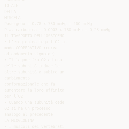
TOTALE

DELLA

MISCELA

Possigeno = 0.78 x 760 mmHg = 160 mmHg

P a. carbonica = 0.0003 x 760 mmHg = 0,23 mmHg

IL TRASPORTO DELL’OSSIGENO

• L’emoglobina lega l’O2 in

modo COOPERATIVO (curva

ad andamento sigmoide)

• Il legame fra O2 ed una

delle subunità induce le

altre subunità a subire un

cambiamento

conformazionale che fa

aumentare la loro affinità

per l’O2

• Quando una subunità cede

O2 si ha un processo

analogo al precedente

LA MIOGLOBINA

• I muscoli dei vertebrati
