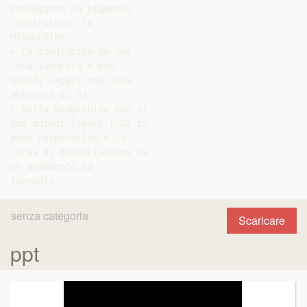
posseggono un pigmento

respiratorio la

MIOGLOBINA

• La mioglobina ha una

sola subunità e può

quindi legare una sola

molecola di O2

• Nella mioglobina non si

può quindi legare l’O2 in

modo cooperativo e la

curva di dissociazione ha

un andamento ad

senza categoria
Scaricare
ppt