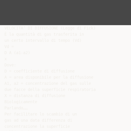
VELOCITA’ DI DIFFUSIONE (Legge di Fick)

È la quantità di gas trasferita in

un certo intervallo di tempo (Vd)

Vd =

D A (a1-a2)

x

Dove:

D = coefficiente di diffusione

A = area disponibile per la diffusione

A1, a2 = concentrazione del gas sulle

due facce della superficie respiratoria

X = distanza di diffusione

Biologicamente

Parlando……

Per facilitare lo scambio di un

gas ad una data differenza di

concentrazione la superficie
