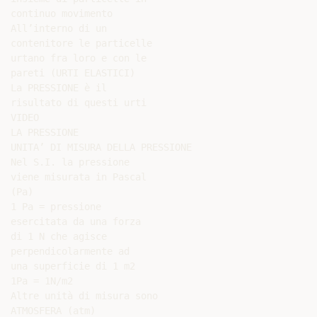
continuo movimento

All’interno di un

contenitore le particelle

urtano fra loro e con le

pareti (URTI ELASTICI)

La PRESSIONE è il

risultato di questi urti

VIDEO

LA PRESSIONE

UNITA’ DI MISURA DELLA PRESSIONE

Nel S.I. la pressione

viene misurata in Pascal

(Pa)

1 Pa = pressione

esercitata da una forza

di 1 N che agisce

perpendicolarmente ad

una superficie di 1 m2

1Pa = 1N/m2

Altre unità di misura sono

ATMOSFERA (atm)
