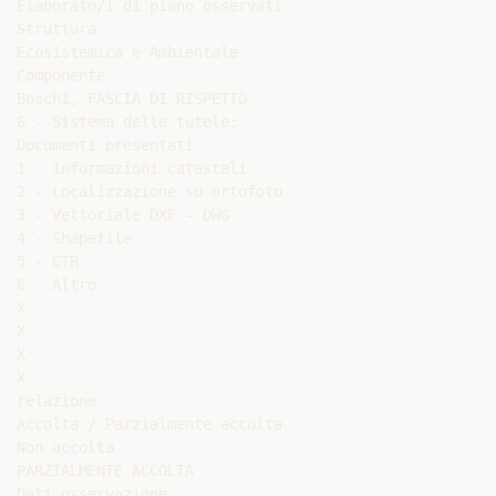
Elaborato/i di piano osservati

Struttura

Ecosistemica e Ambientale

Componente

Boschi, FASCIA DI RISPETTO

6 - Sistema delle tutele:

Documenti presentati

1 - Informazioni catastali

2 - Localizzazione su ortofoto

3 - Vettoriale DXF - DWG

4 - Shapefile

5 - CTR

6 - Altro

X

X

X

X

relazione

Accolta / Parzialmente accolta

Non accolta

PARZIALMENTE ACCOLTA

Dati osservazione
