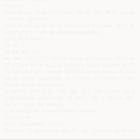
Oggetto:

Osserva che la particella n. 94 del Fg. 39 di sua prop
ritenere giardino.

Osserva che anche altre particelle prossime, 94 e 97, 
proprietari siano da definire giardino.

Controdeduzioni

Si 94

Si 97, 98, 214,

No 100, 106, 217, 326 non hanno abitazioni, 149 è già 
Alla luce delle analisi svolte e degli aspetti della r
la stessa è da ritenere giardino presentando recinzion
nella stessa situazione si ritiene si trovano le parti
dallo strato dei boschi.

In merito alle part. 100, 106, 217, 326 queste non pos
l’abitazione, mentre per la part. 149 si rileva che la
dallo strato dei boschi.

L’osservazione è parzialmente accolta.

Istruttore

Dott. Sigismondi Antonio
