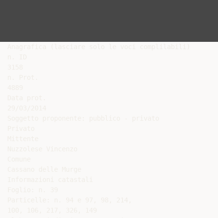
Anagrafica (lasciare solo le voci complilabili)

n. ID

3158

n. Prot.

4889

Data prot.

29/03/2014

Soggetto proponente: pubblico - privato

Privato

Mittente

Nuzzolese Vincenzo

Comune

Cassano delle Murge

Informazioni catastali

Foglio: n. 39

Particelle: n. 94 e 97, 98, 214,

100, 106, 217, 326, 149
