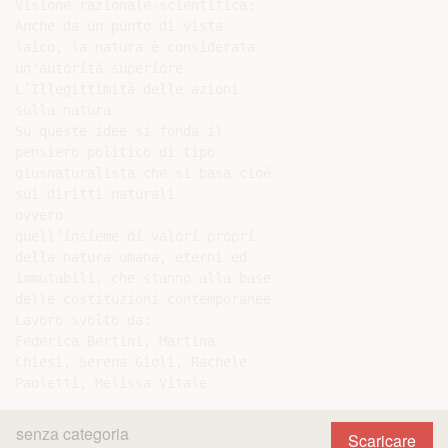
Visione razionale-scientifica:

Anche da un punto di vista

laico, la natura è considerata

un'autorità superiore

L’Illegittimità delle azioni

sulla natura

Su queste idee si fonda il

pensiero politico di tipo

giusnaturalista che si basa cioè

sui diritti naturali

ovvero

quell’insieme di valori propri

della natura umana, eterni ed

immutabili, che stanno alla base

delle costituzioni contemporanee

Lavoro svolto da:

Federica Bertini, Martina

Chiesi, Serena Gioli, Rachele

senza categoria
Scaricare