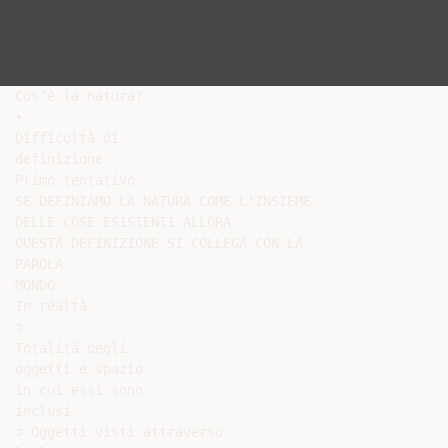
Cos’è la natura?

•

Difficoltà di

definizione

Primo tentativo

SE DEFINIAMO LA NATURA COME L'INSIEME

DELLE COSE ESISTENTI ALLORA

QUESTA DEFINIZIONE SI COLLEGA CON LA

PAROLA

MONDO

In realtà

➲

Totalità degli

oggetti e spazio

in cui essi sono

inclusi

➲ Oggetti visti attraverso
