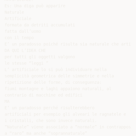
Es: Una diga può apparire

Naturale

Artificiale

formata da detriti accumulati

fatta dall’uomo

con il tempo

E’ un paradosso poiché risulta sia naturale che artific
DA QUI L’IDEA CHE

per tutti gli oggetti valgono

le stesse “leggi ”

L’ artificiale lo si può individuare nella

semplicità geometrica delle simmetrie e nella

ripetizione delle forme, di conseguenza:

fiumi montagne e laghi appaiono naturali, al

contrario di macchine ed edifici

MA

E’ un paradosso perché risulterebbero

artificiali per esempio gli alveari le ragnatele e

i cristalli, che sono invece naturali.

“Naturale” viene associato a “normale” in contrapposizi
a “raro” ma anche “soprannaturale”
