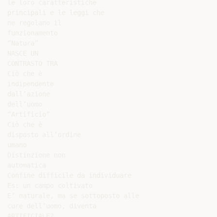
le loro caratteristiche

principali e le leggi che

ne regolano il

funzionamento

“Natura”

NASCE UN

CONTRASTO TRA

Ciò che è

indipendente

dall’azione

dell’uomo

“Artificio”

Ciò che è

disposto all’ordine

umano

Distinzione non

automatica

Confine difficile da individuare

Es: un campo coltivato

E’ naturale, ma se sottoposto alle

cure dell’uomo, diventa

ARTIFICIALE?
