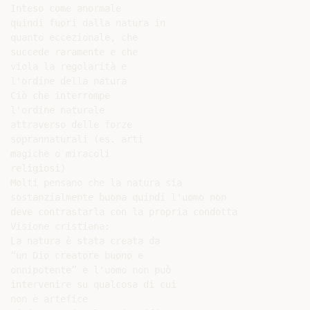
Inteso come anormale

quindi fuori dalla natura in

quanto eccezionale, che

succede raramente e che

viola la regolarità e

l'ordine della natura

Ciò che interrompe

l'ordine naturale

attraverso delle forze

soprannaturali (es. arti

magiche o miracoli

religiosi)

Molti pensano che la natura sia

sostanzialmente buona quindi l'uomo non

deve contrastarla con la propria condotta

Visione cristiana:

La natura è stata creata da

“un Dio creatore buono e

onnipotente” e l'uomo non può

intervenire su qualcosa di cui

non è artefice
