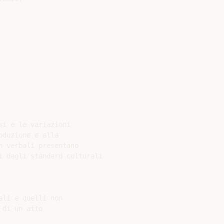
i e le variazioni

duzione e alla

 verbali presentano

i dagli standard culturali

li e quelli non

di un atto
