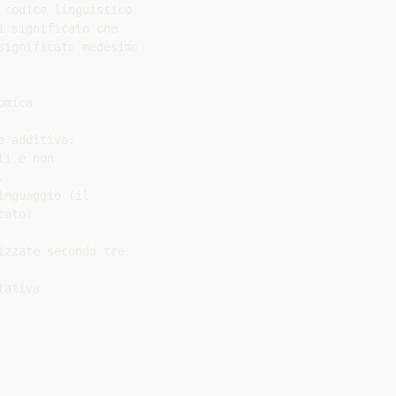
codice linguistico

 significato che

ignificato medesimo

mica

 additiva:

i e non



nguaggio (il

ato)

zzate secondo tre

ativa
