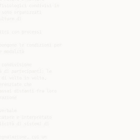
isiologici condivisi in

sono organizzati

lture di

ici con processi

ongono le condizioni per

 modalità

condivisione

 di partecipanti; le

di volta in volta,

renziate che

ssai distanti fra loro

azione

erbale

atore e interpretato

icità di sistemi di

gnalazione, cui un
