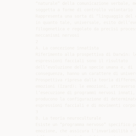
“naturale” della comunicazione verbale, me
soggetta a forme di controllo volontario

Rappresenta una sorta di “linguaggio del c
in quanto tale, universale, esito dell’evo
filogenetica e regolato da precisi process
meccanismi nervosi

2

A. La concezione innatista

Riferimento alla prospettiva di Darwin: le
espressioni facciali sono il risultato

dell’evoluzione della specie umana e, di

conseguenza, hanno un carattere di univers
Prospettiva ripresa dalla teoria differenz
emozioni (Izard): le emozioni, attraverso

l’esecuzione di programmi nervosi innati,

producono la configurazione di determinate
espressioni facciali e di movimenti corpor
3

B. La teoria neuroculturale

Esiste un “programma nervoso” specifico pe
emozione, che assicura l’invariabilità e l