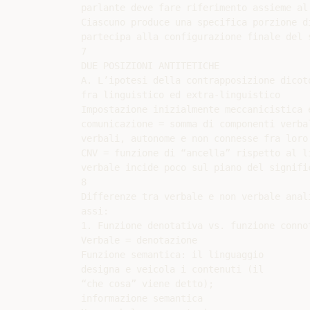
parlante deve fare riferimento assieme al 
Ciascuno produce una specifica porzione di
partecipa alla configurazione finale del s
7

DUE POSIZIONI ANTITETICHE

A. L’ipotesi della contrapposizione dicoto
fra linguistico ed extra-linguistico

Impostazione inizialmente meccanicistica e
comunicazione = somma di componenti verbal
verbali, autonome e non connesse fra loro.
CNV = funzione di “ancella” rispetto al li
verbale incide poco sul piano del signific
8

Differenze tra verbale e non verbale anali
assi:

1. Funzione denotativa vs. funzione connot
Verbale = denotazione

Funzione semantica: il linguaggio

designa e veicola i contenuti (il

“che cosa” viene detto);

informazione semantica
