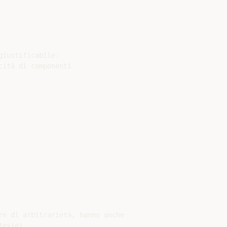
iustificabile:

ità di componenti

re di arbitrarietà, hanno anche

esie)
