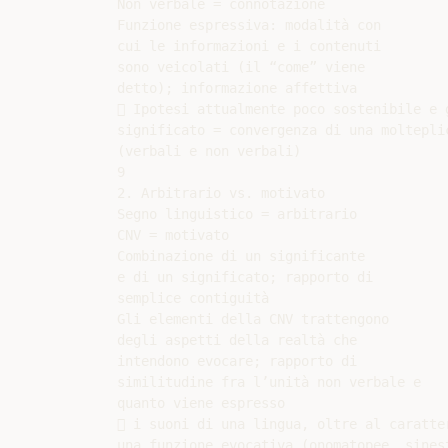
Non verbale = connotazione

Funzione espressiva: modalità con

cui le informazioni e i contenuti

sono veicolati (il “come” viene

detto); informazione affettiva

 Ipotesi attualmente poco sostenibile e g
significato = convergenza di una molteplic
(verbali e non verbali)

9

2. Arbitrario vs. motivato

Segno linguistico = arbitrario

CNV = motivato

Combinazione di un significante

e di un significato; rapporto di

semplice contiguità

Gli elementi della CNV trattengono

degli aspetti della realtà che

intendono evocare; rapporto di

similitudine fra l’unità non verbale e

quanto viene espresso

 i suoni di una lingua, oltre al caratte
una funzione evocativa (onomatopee, sinest