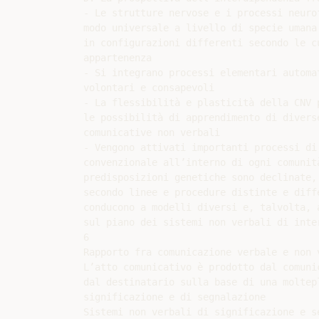
- Le strutture nervose e i processi neurof
modo universale a livello di specie umana 
in configurazioni differenti secondo le cu
appartenenza

- Si integrano processi elementari automat
volontari e consapevoli

- La flessibilità e plasticità della CNV p
le possibilità di apprendimento di diverse
comunicative non verbali

- Vengono attivati importanti processi di 
convenzionale all’interno di ogni comunità
predisposizioni genetiche sono declinate, 
secondo linee e procedure distinte e diffe
conducono a modelli diversi e, talvolta, a
sul piano dei sistemi non verbali di inter
6

Rapporto fra comunicazione verbale e non v
L’atto comunicativo è prodotto dal comunic
dal destinatario sulla base di una moltepl
significazione e di segnalazione

Sistemi non verbali di significazione e se