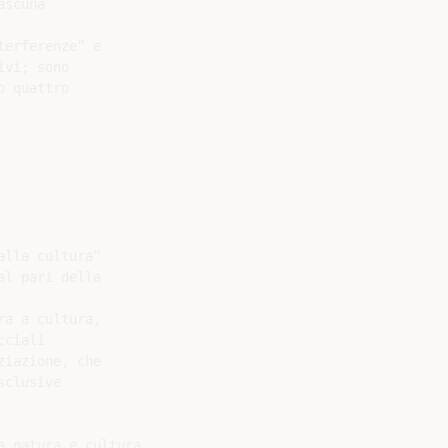
scuna

erferenze” e

vi; sono

 quattro

lla cultura”

l pari della

a a cultura,

ciali

iazione, che

clusive

 natura e cultura
