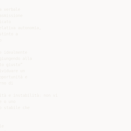
 verbale

smissione

cato

lativa autonomia,

tinto a



 idealmente

iungendo alla

o giusto”

viduare un

portunità e

no di

tà e instabilità: non vi

 o uno

 stabile che

e
