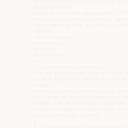
delle espressioni facciali associate a cia
emozione (Ekman)

Regole di esibizione (display rules): “int
modificazioni indotte dai processi cogniti
culturalmente apprese; agiscono attraverso
modalità

Intensificazione

Attenuazione

Inibizione

Mascheramento

4

C. La prospettiva culturalista

“ciò che è mostrato dal volto è scritto da
La CNV è appresa nel corso dell’infanzia a
lingua

Presenta variazioni sistematiche da cultur
dal sistema dei gesti alle espressioni fac
L’enfasi è posta sui processi di differenz
conducono a forme non verbali uniche ed es
Limite: relativismo culturale

5

D. La prospettiva dell’interdipendenza fra