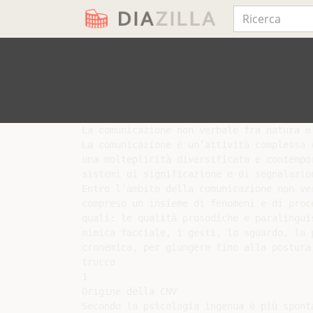
La comunicazione non verbale fra natura e 
La comunicazione è un’attività complessa c
una molteplicità diversificata e contempor
sistemi di significazione e di segnalazion
Entro l’ambito della comunicazione non ver
compreso un insieme di fenomeni e di proce
quali: le qualità prosodiche e paralinguis
mimica facciale, i gesti, lo sguardo, la p
cronemica, per giungere fino alla postura,
trucco

1

Origine della CNV

Secondo la psicologia ingenua è più sponta