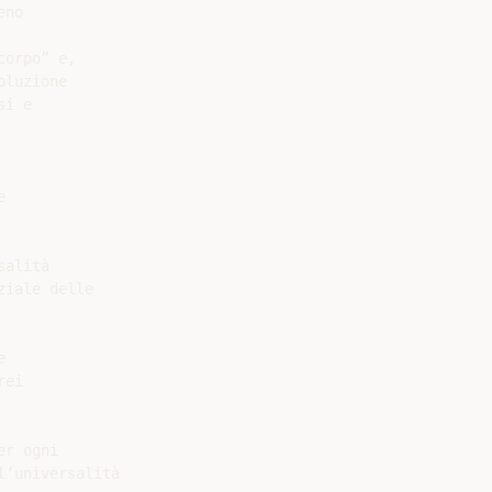
no

orpo” e,

luzione

i e



alità

iale delle



ei

r ogni

’universalità
