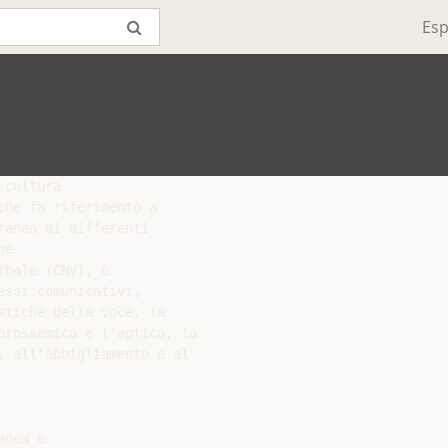
Esp
cultura

he fa riferimento a

anea di differenti

e

bale (CNV), è

ssi comunicativi,

tiche della voce, la

rossemica e l’aptica, la

 all’abbigliamento e al

nea e
