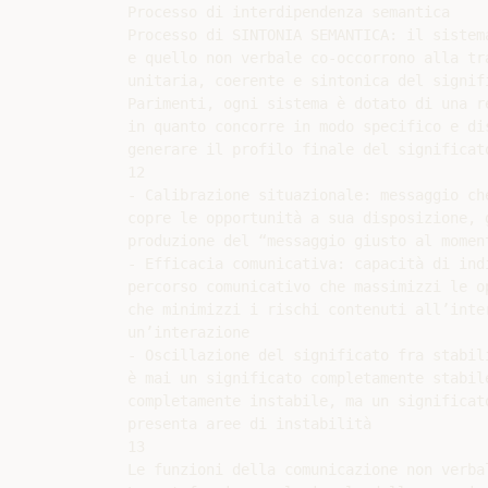
Processo di interdipendenza semantica

Processo di SINTONIA SEMANTICA: il sistema
e quello non verbale co-occorrono alla tra
unitaria, coerente e sintonica del signifi
Parimenti, ogni sistema è dotato di una re
in quanto concorre in modo specifico e dis
generare il profilo finale del significato
12

- Calibrazione situazionale: messaggio che
copre le opportunità a sua disposizione, g
produzione del “messaggio giusto al moment
- Efficacia comunicativa: capacità di indi
percorso comunicativo che massimizzi le op
che minimizzi i rischi contenuti all’inter
un’interazione

- Oscillazione del significato fra stabili
è mai un significato completamente stabile
completamente instabile, ma un significato
presenta aree di instabilità

13

Le funzioni della comunicazione non verbal