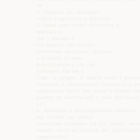
10

3. digitale vs. analogico

Codice linguistico = digitale

I fonemi sono tratti distintivi e

oppositivi

CNV = analogico

Gli aspetti non verbali

presentano variazioni continue

e graduate in modo

proporzionale a ciò che

intendono esprimere

 Non si tengono in debito conto i process
culturali e convenzionali sottese alla pro
regolazione della CNV; anche i sistemi non
aspetti di arbitrarietà e sono influenzat
11

B. Autonomia e interdipendenza semantica

dei sistemi non verbali

Concezione integrata fra gli aspetti verba
verbali nella definizione del significato 
comunicativo
