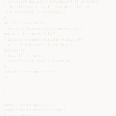
• acquisire abilità e motivazione al movimento

• identificare e raggiungere obiettivi per

loro importanti e realizzabili

2

Abilità comunicative

• Coerenza tra comunicazione verbale e

non verbale (autenticità)

• Empatia e buona capacità relazionale

• Atteggiamento non direttivo e non

giudicante

• Capacità di ascolto

• Conoscenze di base sul cammino

3

Comunicazione non verbale

•

•

•

•

•

Comportamento spaziale

Comportamento motorio/gestuale

Mimica del volto
