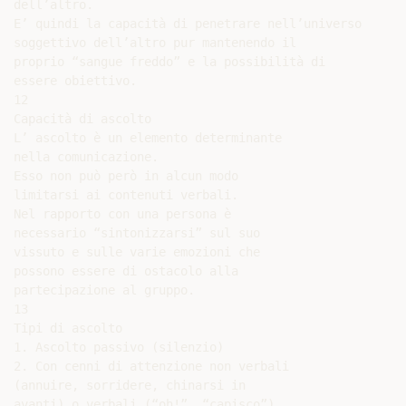
dell’altro.

E’ quindi la capacità di penetrare nell’universo

soggettivo dell’altro pur mantenendo il

proprio “sangue freddo” e la possibilità di

essere obiettivo.

12

Capacità di ascolto

L’ ascolto è un elemento determinante

nella comunicazione.

Esso non può però in alcun modo

limitarsi ai contenuti verbali.

Nel rapporto con una persona è

necessario “sintonizzarsi” sul suo

vissuto e sulle varie emozioni che

possono essere di ostacolo alla

partecipazione al gruppo.

13

Tipi di ascolto

1. Ascolto passivo (silenzio)

2. Con cenni di attenzione non verbali

(annuire, sorridere, chinarsi in

avanti) o verbali (“oh!”, “capisco”)
