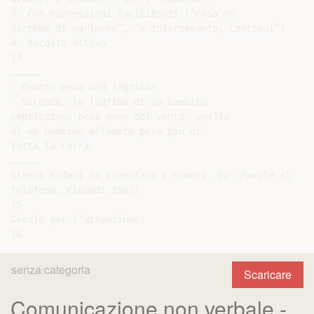
3. Con espressioni facilitanti (“cosa ne

direbbe di parlarne”, “è interessante, continui”)

4. Ascolto attivo

14

……………

- Quanto pesa una lagrima?

- Secondo: la lagrima di un bambino

capriccioso pesa meno del vento, quella

di un bambino affamato pesa più di

tutta la terra.

……………

Gianni Rodari (A inventare i numeri. Da: Favole al

telefono, Einaudi 1962)

15

Grazie per l’attenzione!

senza categoria
Scaricare
Comunicazione non verbale -