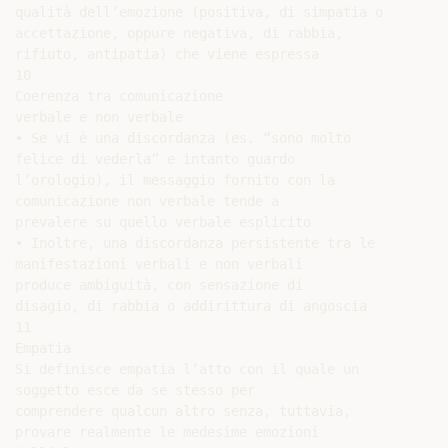
qualità dell’emozione (positiva, di simpatia o

accettazione, oppure negativa, di rabbia,

rifiuto, antipatia) che viene espressa

10

Coerenza tra comunicazione

verbale e non verbale

• Se vi è una discordanza (es. “sono molto

felice di vederla” e intanto guardo

l’orologio), il messaggio fornito con la

comunicazione non verbale tende a

prevalere su quello verbale esplicito

• Inoltre, una discordanza persistente tra le

manifestazioni verbali e non verbali

produce ambiguità, con sensazione di

disagio, di rabbia o addirittura di angoscia

11

Empatia

Si definisce empatia l’atto con il quale un

soggetto esce da se stesso per

comprendere qualcun altro senza, tuttavia,

provare realmente le medesime emozioni
