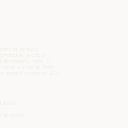




ione di sanzioni

erdittiva) a carico

 determinati reati (v.

citano – anche di fatto

di persone sottoposte alla

uridica

 giuridica
