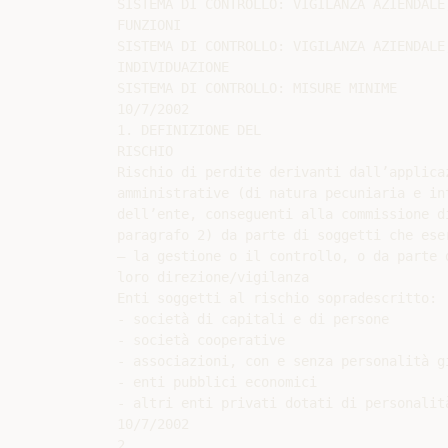
SISTEMA DI CONTROLLO: VIGILANZA AZIENDALE;
FUNZIONI

SISTEMA DI CONTROLLO: VIGILANZA AZIENDALE;
INDIVIDUAZIONE

SISTEMA DI CONTROLLO: MISURE MINIME

10/7/2002

1. DEFINIZIONE DEL

RISCHIO

Rischio di perdite derivanti dall’applicaz
amministrative (di natura pecuniaria e int
dell’ente, conseguenti alla commissione di
paragrafo 2) da parte di soggetti che eser
– la gestione o il controllo, o da parte 
loro direzione/vigilanza

Enti soggetti al rischio sopradescritto:

- società di capitali e di persone

- società cooperative

- associazioni, con e senza personalità gi
- enti pubblici economici

- altri enti privati dotati di personalità
10/7/2002

2.
