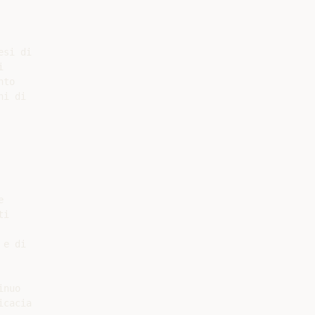
si di



to

i di



i

e di

nuo

cacia
