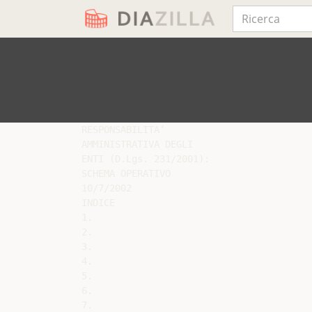
RESPONSABILITA’

AMMINISTRATIVA DEGLI

ENTI (D.Lgs. 231/2001):

SCHEMA OPERATIVO

10/7/2002

INDICE

1.

2.

3.

4.

5.

6.

7.
