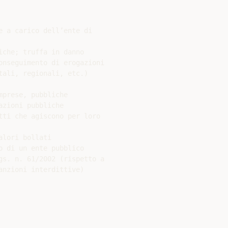
 a carico dell’ente di

che; truffa in danno

onseguimento di erogazioni

ali, regionali, etc.)

prese, pubbliche

zioni pubbliche

ti che agiscono per loro

lori bollati

 di un ente pubblico

gs. n. 61/2002 (rispetto a

nzioni interdittive)
