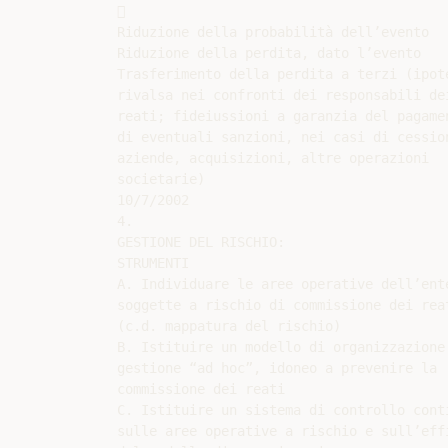


Riduzione della probabilità dell’evento

Riduzione della perdita, dato l’evento

Trasferimento della perdita a terzi (ipote
rivalsa nei confronti dei responsabili dei
reati; fideiussioni a garanzia del pagamen
di eventuali sanzioni, nei casi di cession
aziende, acquisizioni, altre operazioni

societarie)

10/7/2002

4.

GESTIONE DEL RISCHIO:

STRUMENTI

A. Individuare le aree operative dell’ente
soggette a rischio di commissione dei reat
(c.d. mappatura del rischio)

B. Istituire un modello di organizzazione 
gestione “ad hoc”, idoneo a prevenire la

commissione dei reati

C. Istituire un sistema di controllo conti
sulle aree operative a rischio e sull’effi