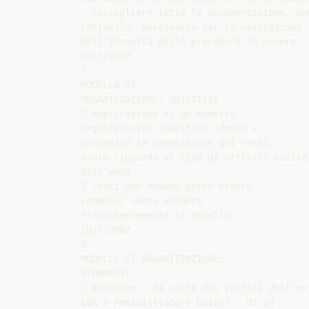
- raccogliere tutta la documentazione, anc
contabile, necessaria per la valutazione

dell’idoneità delle procedure in essere

10/7/2002

7.

MODELLO DI

ORGANIZZAZIONE: OBIETTIVI

 Applicazione di un modello

organizzativo specifico idoneo a

prevenire la commissione dei reati,

avuto riguardo al tipo di attività svolte

dall’ente

I reati non devono poter essere

commessi senza eludere

fraudolentemente il modello

10/7/2002

8.

MODELLO DI ORGANIZZAZIONE:

STRUMENTI

 Adozione - da parte dei vertici dell’ent
CdA o Amministratore Unico) - di un
