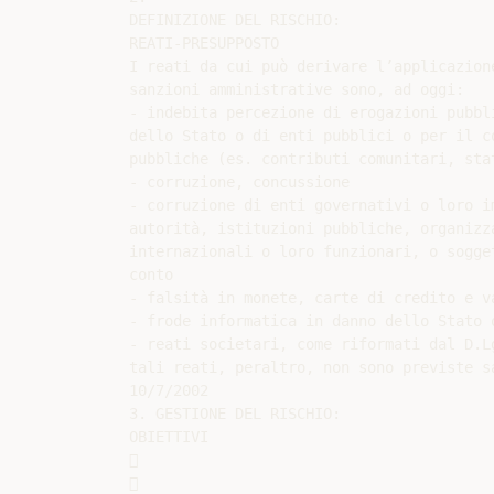
DEFINIZIONE DEL RISCHIO:

REATI-PRESUPPOSTO

I reati da cui può derivare l’applicazione
sanzioni amministrative sono, ad oggi:

- indebita percezione di erogazioni pubbli
dello Stato o di enti pubblici o per il c
pubbliche (es. contributi comunitari, stat
- corruzione, concussione

- corruzione di enti governativi o loro im
autorità, istituzioni pubbliche, organizza
internazionali o loro funzionari, o sogget
conto

- falsità in monete, carte di credito e va
- frode informatica in danno dello Stato o
- reati societari, come riformati dal D.L
tali reati, peraltro, non sono previste sa
10/7/2002

3. GESTIONE DEL RISCHIO:

OBIETTIVI




