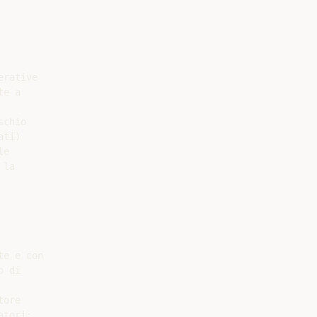
rative

e a

chio

ti)

e

la

e e con

 di

ore

tori;
