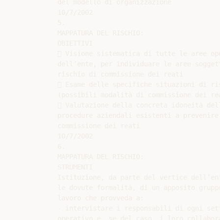
del modello di organizzazione

10/7/2002

5.

MAPPATURA DEL RISCHIO:

OBIETTIVI

 Visione sistematica di tutte le aree ope
dell’ente, per individuare le aree soggett
rischio di commissione dei reati

 Esame delle specifiche situazioni di ris
(possibili modalità di commissione dei rea
 Valutazione della concreta idoneità dell
procedure aziendali esistenti a prevenire 
commissione dei reati

10/7/2002

6.

MAPPATURA DEL RISCHIO:

STRUMENTI

Istituzione, da parte del vertice dell’ent
le dovute formalità, di un apposito gruppo
lavoro che provveda a:

- intervistare i responsabili di ogni sett
operativo e, se del caso, i loro collabora