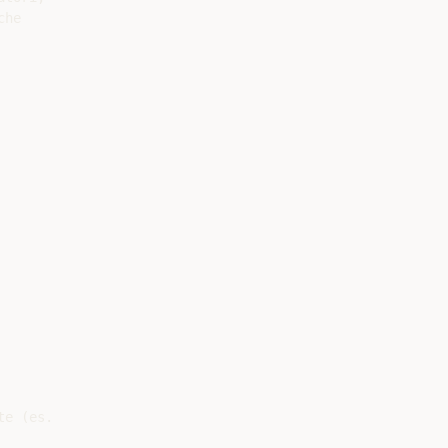
he

e (es.
