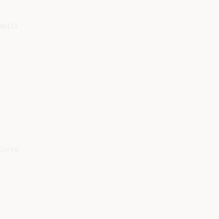
bili

urva
