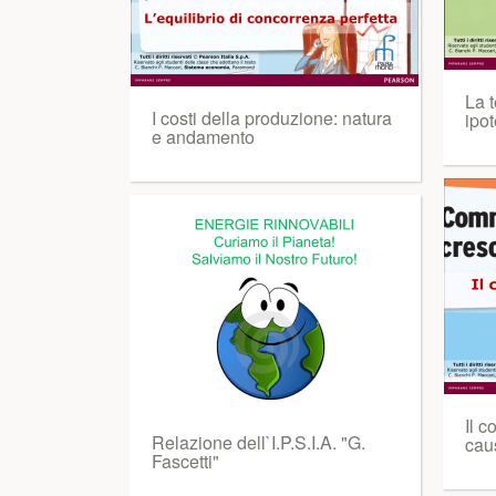
La 
I costi della produzione: natura
ipot
e andamento
Il c
Relazione dell`I.P.S.I.A. "G.
cau
Fascetti"