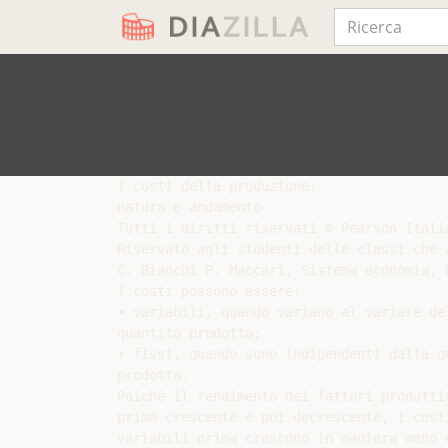
I costi della produzione:

natura e andamento

Tutti i diritti riservati © Pearson Italia
Riservato agli studenti delle classi che a
C. Bianchi P. Maccari, Sistema economia, P
I costi possono essere:

• variabili, quando variano al variare del
quantità prodotta;

• fissi, quando sono indipendenti dalla qu
prodotta.

Poiché il rendimento dei fattori produttiv
prima crescente e poi decrescente, i costi
variabili prima crescono in maniera meno c