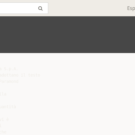
Esp
 S.p.A.

dottano il testo

aramond

la

antità

i è



he
