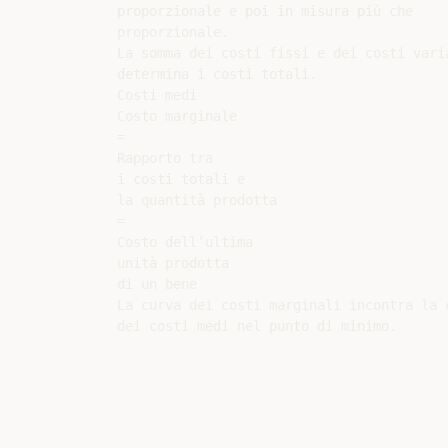
proporzionale e poi in misura più che

proporzionale.

La somma dei costi fissi e dei costi varia
determina i costi totali.

Costi medi

Costo marginale

=

Rapporto tra

i costi totali e

la quantità prodotta

=

Costo dell’ultima

unità prodotta

di un bene

La curva dei costi marginali incontra la c