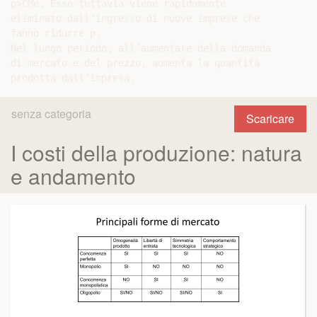
p>CMe. Esso tuttavia viene rapidamente

eliminato dall’ingresso di nuove imprese che

fanno ridurre p.

Nel lungo periodo, all’aumentare della domanda

di mercato e del prezzo, aumenta la quantità

senza categoria
Scaricare
I costi della produzione: natura
e andamento