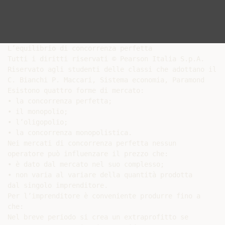
L’equilibrio di concorrenza perfetta

Tutti i diritti riservati © Pearson Italia S.p.A.

Riservato agli studenti delle classi che adottano il te
C. Bianchi P. Maccari, Sistema economia, Paramond

Esistono quattro forme di mercato:

• la concorrenza perfetta;

• il monopolio;

• l’oligopolio;

• la concorrenza monopolistica.

Nei mercati di concorrenza perfetta nessun

operatore può influenzare il prezzo che:

• è dato dal mercato nel suo complesso;

• non varia al variare della quantità prodotta

dal singolo imprenditore.

Per l’imprenditore è conveniente produrre fino a

che:

Nel breve periodo si crea un extraprofitto se
