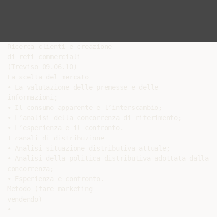
Ricerca clienti e creazione

di reti commerciali

(Treviso 09.06.10)

La scelta del mercato

• La valutazione delle premesse e delle

informazioni;

• Il consumo apparente e l’interscambio;

• L’analisi della concorrenza di riferimento;

• L’esperienza e il confronto.

I canali di distribuzione

• Analisi situazione distributiva attuale;

• Analisi della politica distributiva adottata dalla

concorrenza;

• Esperienza e confronto.

Metodo (fare marketing

vendendo)

•
