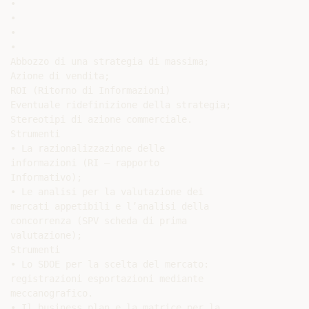
•

•

•

•

Abbozzo di una strategia di massima;

Azione di vendita;

ROI (Ritorno di Informazioni)

Eventuale ridefinizione della strategia;

Stereotipi di azione commerciale.

Strumenti

• La razionalizzazione delle

informazioni (RI – rapporto

Informativo);

• Le analisi per la valutazione dei

mercati appetibili e l’analisi della

concorrenza (SPV scheda di prima

valutazione);

Strumenti

• Lo SDOE per la scelta del mercato:

registrazioni esportazioni mediante

meccanografico.

• Il business plan e la matrice per la
