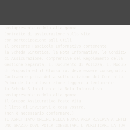
postapresente cedola alta gamma

Contratto di assicurazione sulla vita

con partecipazione agli utili

Il presente Fascicolo Informativo contenente

la Scheda Sintetica, la Nota Informativa, le Condizioni
di Assicurazione, comprensive del Regolamento della

Gestione Separata, il Documento di Polizza, il Modulo

di Proposta ed il Glossario, deve essere consegnato al

Contraente prima della sottoscrizione del Contratto.

Prima della sottoscrizione leggere attentamente

la Scheda S intetica e la Nota Informativa.

postapresente cedola alta gamma

Il Gruppo Assicurativo Poste Vita

è lieto di invitarvi a casa vostra.

(Non è necessario confermare.)

TI ASPETTIAMO ONLINE NELLA NUOVA AREA RISERVATA INTERA
UNO SPAZIO DOVE POTER CONSULTARE E VERIFICARE LA TUA P