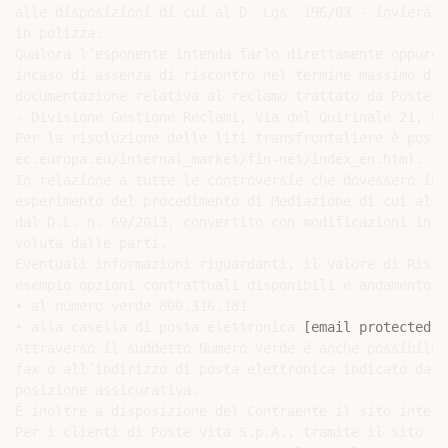
alle disposizioni di cui al D. Lgs. 196/03 - invierà r
in polizza.

Qualora l’esponente intenda farlo direttamente oppure 
incaso di assenza di riscontro nel termine massimo di 
documentazione relativa al reclamo trattato da Poste V
- Divisione Gestione Reclami, Via del Quirinale 21, 00
Per la risoluzione delle liti transfrontaliere è possi
ec.europa.eu/internal_market/fin-net/index_en.htm).

In relazione a tutte le controversie che dovessero ins
esperimento del procedimento di Mediazione di cui al D
dal D.L. n. 69/2013, convertito con modificazioni in L
voluta dalle parti.

Eventuali informazioni riguardanti, il Valore di Risca
esempio opzioni contrattuali disponibili e andamento d
• al numero verde 800.316.181

• alla casella di posta elettronica 
[email protected]
.

Attraverso il suddetto Numero Verde è anche possibile 
fax o all’indirizzo di posta elettronica indicato dal 
posizione assicurativa.

È inoltre a disposizione del Contraente il sito intern
Per i clienti di Poste Vita S.p.A., tramite il sito in