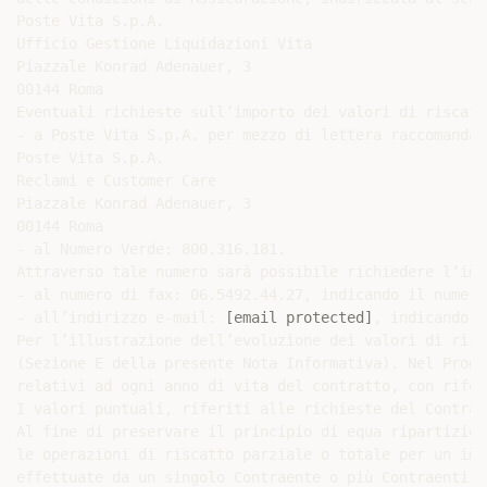
[email protected]
, indicando i
Per l’illustrazione dell’evoluzione dei valori di risc
(Sezione E della presente Nota Informativa). Nel Proge
relativi ad ogni anno di vita del contratto, con rifer
I valori puntuali, riferiti alle richieste del Contrae
Al fine di preservare il principio di equa ripartizion
le operazioni di riscatto parziale o totale per un imp
effettuate da un singolo Contraente o più Contraenti s