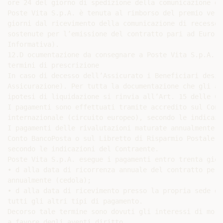
ore 24 del giorno di spedizione della comunicazione di
Poste Vita S.p.A. è tenuta al rimborso del premio vers
giorni dal ricevimento della comunicazione di recesso,
sostenute per l’emissione del contratto pari ad Euro 1
Informativa).

12.D ocumentazione da consegnare a Poste Vita S.p.A. p
termini di prescrizione

In caso di decesso dell’Assicurato i Beneficiari desig
Assicurazione). Per tutta la documentazione che gli av
ipotesi di liquidazione si rinvia all’Art. 15 delle Co
I pagamenti sono effettuati tramite accredito sul Cont
internazionale (circuito europeo), secondo le indicazi
I pagamenti delle rivalutazioni maturate annualmente (
Conto BancoPosta o sul Libretto di Risparmio Postale, 
secondo le indicazioni del Contraente.

Poste Vita S.p.A. esegue i pagamenti entro trenta giorn
• d alla data di ricorrenza annuale del contratto per 
annualmente (cedola);

• d alla data di ricevimento presso la propria sede di
tutti gli altri tipi di pagamento.

Decorso tale termine sono dovuti gli interessi di mora
a favore degli aventi diritto.
