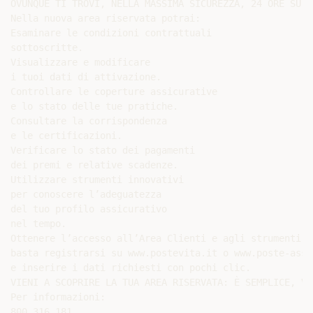
OVUNQUE TI TROVI, NELLA MASSIMA SICUREZZA, 24 ORE SU 2
Nella nuova area riservata potrai:

Esaminare le condizioni contrattuali

sottoscritte.

Visualizzare e modificare

i tuoi dati di attivazione.

Controllare le coperture assicurative

e lo stato delle tue pratiche.

Consultare la corrispondenza

e le certificazioni.

Verificare lo stato dei pagamenti

dei premi e relative scadenze.

Utilizzare strumenti innovativi

per conoscere l’adeguatezza

del tuo profilo assicurativo

nel tempo.

Ottenere l’accesso all’Area Clienti e agli strumenti d
basta registrarsi su www.postevita.it o www.poste-assic
e inserire i dati richiesti con pochi clic.

VIENI A SCOPRIRE LA TUA AREA RISERVATA: È SEMPLICE, VE
Per informazioni:
