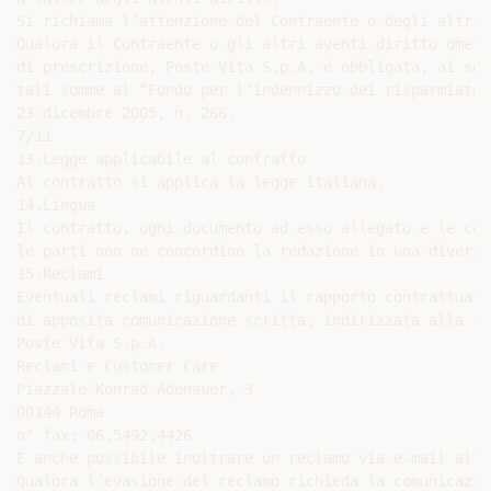
Si richiama l’attenzione del Contraente o degli altri 
Qualora il Contraente o gli altri aventi diritto omett
di prescrizione, Poste Vita S.p.A. è obbligata, ai sen
tali somme al “Fondo per l’indennizzo dei risparmiator
23 dicembre 2005, n. 266.

7/11

13.Legge applicabile al contratto

Al contratto si applica la legge italiana.

14.Lingua

Il contratto, ogni documento ad esso allegato e le com
le parti non ne concordino la redazione in una diversa
15.Reclami

Eventuali reclami riguardanti il rapporto contrattuale
di apposita comunicazione scritta, indirizzata alla fu
Poste Vita S.p.A.

Reclami e Customer Care

Piazzale Konrad Adenauer, 3

00144 Roma

n° fax: 06.5492.4426

È anche possibile inoltrare un reclamo via e-mail all’
Qualora l’evasione del reclamo richieda la comunicazio