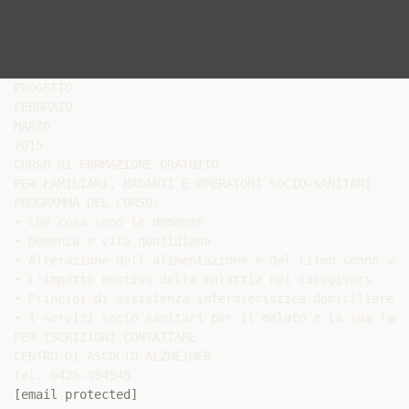
PROGETTO

FEBBRAIO

MARZO

2015

CORSO DI FORMAZIONE GRATUITO

PER FAMILIARI, BADANTI E OPERATORI SOCIO-SANITARI

PROGRAMMA DEL CORSO:

• Che cosa sono le demenze

• Demenza e vita quotidiana

• Alterazione dell'alimentazione e del ritmo sonno vegl
• L'impatto emotivo della malattia nei caregivers

• Principi di assistenza infermieristica domiciliare a
• I servizi socio sanitari per il malato e la sua famig
PER ISCRIZIONI CONTATTARE

CENTRO DI ASCOLTO ALZHEIMER

[email protected]