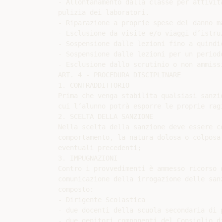
- Allontanamento dalla classe per attivit
pulizia dei laboratori.

- Riparazione a proprie spese del danno ma
- Esclusione da visite e/o viaggi d’istruz
- Sospensione dalle lezioni fino a quindic
- Sospensione dalle lezioni per un period
- Esclusione dallo scrutinio o non ammissi
ART. 4 - PROCEDURA DISCIPLINARE

1. CONTRADDITTORIO

Prima che venga stabilita qualsiasi sanzi
cui l’alunno potrà esporre le proprie rag
2. SCELTA DELLA SANZIONE

Nella scelta della sanzione deve essere c
comportamento, la natura dolosa o colposa
eventuali precedenti;

3. IMPUGNAZIONI

Contro i provvedimenti è ammesso ricorso 
comunicazione della irrogazione delle san
composto:

- Dirigente Scolastica

- due docenti della scuola secondaria di 