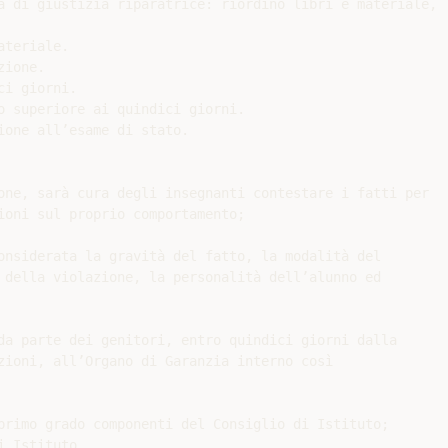
à di giustizia riparatrice: riordino libri e materiale,

teriale.

ione.

i giorni.

o superiore ai quindici giorni.

one all’esame di stato.

one, sarà cura degli insegnanti contestare i fatti per

ioni sul proprio comportamento;

onsiderata la gravità del fatto, la modalità del

 della violazione, la personalità dell’alunno ed

da parte dei genitori, entro quindici giorni dalla

zioni, all’Organo di Garanzia interno così

primo grado componenti del Consiglio di Istituto;
