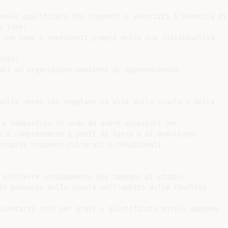
onale qualificata che rispetti e valorizzi l’identità di

 idee;

 con idee e sentimenti propri della sua individualità

nza;

ati ad organizzare ambienti di apprendimento

sulle norme che regolano la vita della scuola o della

 e tempestivo in modo da avere occasioni per

o e comprenderne i punti di forza e di debolezza;

proprie esigenze culturali e relazionali.

 assolvere assiduamente gli impegni di studio;

tà promosse dalla scuola nell’ambito delle finalità

ssentarsi solo per gravi e giustificati motivi dandone
