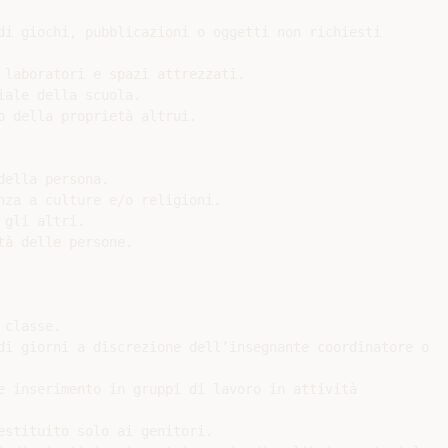
di giochi, pubblicazioni o oggetti non richiesti

 laboratori e spazi attrezzati.

ale della scuola.

 della proprietà altrui.

ella persona.

nza a culture e/o religioni.

gli altri.

à delle persone.

classe.

di giorni a discrezione dell’insegnante coordinatore o

e inserimento in gruppi di lavoro in attività

estituito solo ai genitori.
