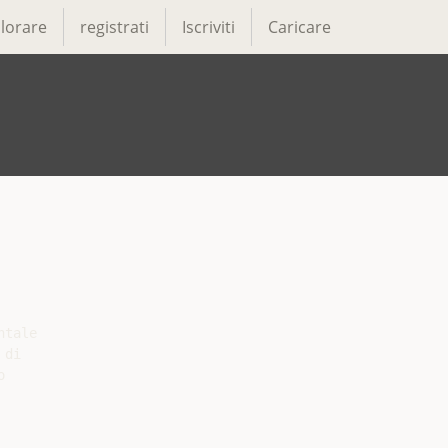
lorare
registrati
Iscriviti
Caricare
tale

di


