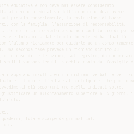
lità educativa e non deve mai essere considerato

lta al recupero educativo dell’alunno che deve avere

 sul proprio comportamento, la costruzione di buone

nti, con la famiglia, l’assunzione di responsabilità.

nsiste nel richiamo verbale che non costituisce di per sé
 essere intrapresa dal singolo docente ed ha finalità

con l’alunno richiamato per guidarlo ad un comportamento

i. Una seconda fase prevede un richiamo scritto sul

, o in caso di reiterazioni, sul registro, da comunicare 
i scritti saranno tenuti in debito conto dal Consiglio di
uali appaiano insufficienti i richiami verbali e per iscr
inatore, il quale riferisce alla dirigente, che può convo
ovvedimenti più opportuni tra quelli indicati sotto.

 giustificare un allontanamento superiore a 15 giorni, il
stituto.

ti.

 quaderni, tuta e scarpe da ginnastica).

cuola.
