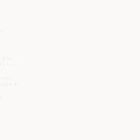


alla

 classe

itto,

care il


