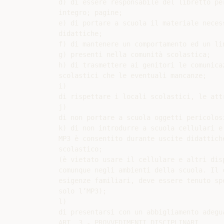
d) di essere responsabile del libretto pe
integro; pagine;

e) di portare a scuola il materiale neces
didattiche;

f) di mantenere un comportamento ed un li
g) presenti nella comunità scolastica;

h) di trasmettere ai genitori le comunica
scolastici che le eventuali mancanze;

i)

di rispettare i locali scolastici, le att
j)

di non portare a scuola oggetti pericolos
k) di non introdurre a scuola cellulari e
MP3 è consentito durante uscite didattich
scolastico;

(è vietato usare il cellulare e altri dis
comunque negli ambienti della scuola. Il 
esigenze familiari, deve essere tenuto sp
solo l’MP3);

l)

di presentarsi con un abbigliamento adegu
ART. 3 - PROVVEDIMENTI DISCIPLINARI
