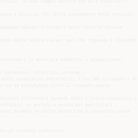
rsonale: lo deve sempre portare con sé e conservarlo

sario e utile ai fini dello svolgimento delle attività

nguaggio educati e corretti verso tutte le persone

zioni della scuola sia per quel che riguarda i risultati

rezzature e il materiale didattico a disposizione;

i (accendini, coltellini, petardi);

 altri dispositivi elettronici; l’uso del cellulare e del
e che si prolunghino oltre il consueto orario

positivi elettronici durante tutto l’orario scolastico o

cellulare, se portato a scuola per particolari

ento; durante le uscite didattiche è consentito usare

ato al contesto scolastico.
