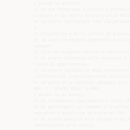
L’alunno ha diritto:

a) ad una formazione culturale e professi
ciascuno e sia aperta alla pluralità delle
b) ad essere considerato come una persona
e

c) originalità e della cultura di provenie
d) ad avere insegnanti competenti e motiv
adeguati

e) alle sue esigenze emotive e cognitive;

f) di essere informato sulle decisioni e 
classe di appartenenza;

g) ad essere valutato in modo trasparente
riflettere sul proprio percorso scolastic
h) ad avere un accoglienza adeguata alle 
ART. 2 - DOVERI DEGLI ALUNNI

L’alunno ha il dovere:

a) di frequentare regolarmente i corsi ed
b) di partecipare con impegno alle attivi
educative e didattiche definite nel POF;

c) di essere puntuale alle lezioni e di a
comunicazione alla scuola;
