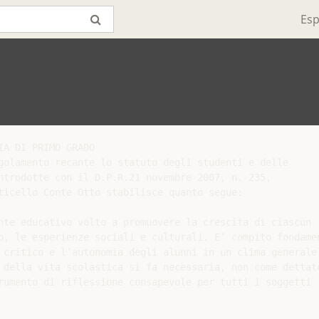
Esp
A DI PRIMO GRADO

golamento recante lo statuto degli studenti e delle

ntrodotte con il D.P.R.21 novembre 2007, n. 235,

ticello Conte Otto stabilisce quanto segue:

nte educativo volto a promuovere la crescita di ciascun

o, le esperienze sociali e culturali. E’ compito fondamen
 critico e l’autonomia degli alunni in un clima generale 
 della vita scolastica si fa necessaria, non come dettato
rumento di riflessione consapevole per tutti i soggetti
