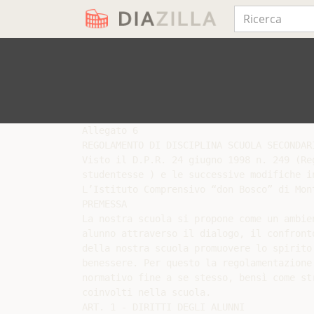
Allegato 6

REGOLAMENTO DI DISCIPLINA SCUOLA SECONDARI
Visto il D.P.R. 24 giugno 1998 n. 249 (Re
studentesse ) e le successive modifiche i
L’Istituto Comprensivo “don Bosco” di Mon
PREMESSA

La nostra scuola si propone come un ambie
alunno attraverso il dialogo, il confront
della nostra scuola promuovere lo spirito
benessere. Per questo la regolamentazione
normativo fine a se stesso, bensì come st
coinvolti nella scuola.

ART. 1 - DIRITTI DEGLI ALUNNI
