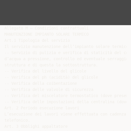
Allegato M – Condizioni contrattuali

MANUTENZIONE IMPIANTO SOLARE TERMICO

Art.1 Tipologia del servizio

Il servizio manutenzione dell’impianto solare termico 
-­‐ Servizio di pulizia e verifica di staticità del col
d’acqua a pressione, controllo ed eventuale serraggio 
struttura e di questa la sottostruttura.

-­‐ Verifica del livello del glicole

-­‐ Verifica del ph (acidità) del glicole

-­‐ Verifica della coibentazione

-­‐ Verifica delle valvole di sicurezza

-­‐ Verifica del miscelatore termostatico (dove presente
-­‐ Verifica delle impostazioni della centralina (dove 
Art. 2 Periodo esecuzione lavori

L’esecuzione dei lavori viene effettuata con cadenza b
telefonico.

Art. 3 Obblighi appaltatore
