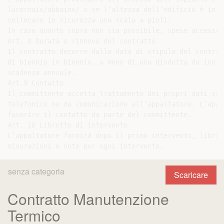
lucernaio/abbaino/ o se l’altezza dell’edificio è infe
collocare in sicurezza una scala a pioli.

In caso quanto sopra non sia possibile, spese accessor
Art. 8 Durata e rinnovo del contratto

Il contratto decorre dalla data di stipula del contrat
di biennio in biennio, a meno di una disdetta da invia
scadenza annuale.

Art.9 Contatto

Il committente accetta trattamento dei propri dati sec
telefonico ne da comunicazione all’appaltatore. L’appa
favorire il contatto da parte del committente.

Art. 10 Libretto di intervento

L’appaltatore fornirà dopo il primo intervento, libret
senza categoria
Scaricare
Contratto Manutenzione
Termico