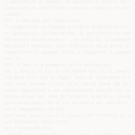
L’appaltatore si impegna ad approvare i servizi nella 
comunicare al committente eventuali anomalie riscontra
rimedio.

Art. 4 Obblighi del committente

Il committente si impegna a rendere disponibile all’ap
un’appropriata collaborazione. In particolare si impeg
collettore solare termico’ , un punto di collegamento 
macchinari necessari (idro-pulitrice) ed un punto di c
committente si impegna infine a rispettare il pagament
art. 5.

Art. 5 Importi e pagamenti delle prestazioni

Per i servizi di cui al precedente art. 1, il committe
150,00 € oltre IVA di legge, onere di intervento oltre
resi noti secondo listino Solar Energy Group Spa in do
Lavori aggiuntivi o non espressamente specificati nel 
Energy Group Spa, sono da ritenersi a parte e comunque
intervento senza che vi sia decadenza del contratto.

Art.6 Adeguamento tariffe

Dall’anno successivo alla stipula del contratto vi sar
all’inflazione reale ISTAT.

Art.7 Accessibilità

L’appaltatore provvederà all’accesso dell’impianto con