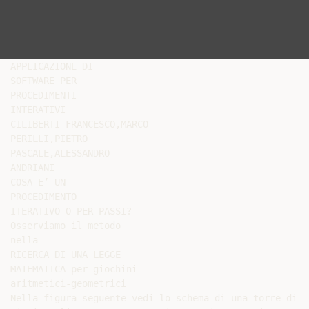
APPLICAZIONE DI

SOFTWARE PER

PROCEDIMENTI

INTERATIVI

CILIBERTI FRANCESCO,MARCO

PERILLI,PIETRO

PASCALE,ALESSANDRO

ANDRIANI

COSA E’ UN

PROCEDIMENTO

ITERATIVO O PER PASSI?

Osserviamo il metodo

nella

RICERCA DI UNA LEGGE

MATEMATICA per giochini

aritmetici-geometrici

Nella figura seguente vedi lo schema di una torre di 3
