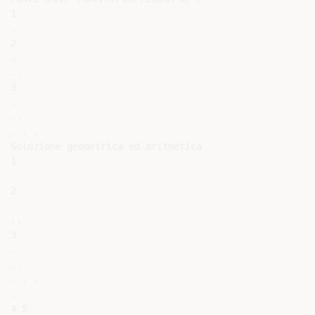
1

.

2

.

..

3

.

..

. . .

Soluzione geometrica ed aritmetica

1

.

2

.

..

3

.

..

. . .

.

4 5
