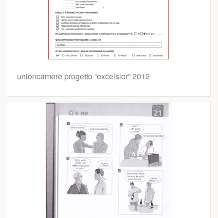
unioncamere progetto “excelsior” 2012