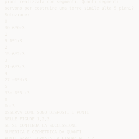
piani realizzata con segmenti. Quanti segmenti

servono per costruire una torre simile alta 5 piani?

Soluzione:

0

30=6*0+3

1

9=6*1+3

2

15=6*2+3

3

21=6*3+3

4

27 =6*4+3

5

33= 6*5 +3

n

6n+3

OSSERVA COME SONO DISPOSTI I PUNTI

NELLE FIGURE 1,2,3.

SE SI CONTINUA LA SUCCESSIONE

NUMERICA E GEOMETRICA DA QUANTI

PUNTI SARA’ FORMATA LA FIGURA N. 7 ?
