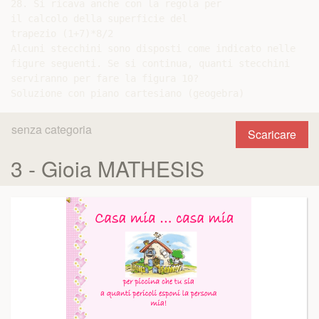
28. Si ricava anche con la regola per

il calcolo della superficie del

trapezio (1+7)*8/2

Alcuni stecchini sono disposti come indicato nelle

figure seguenti. Se si continua, quanti stecchini

serviranno per fare la figura 10?

senza categoria
Scaricare
3 - Gioia MATHESIS