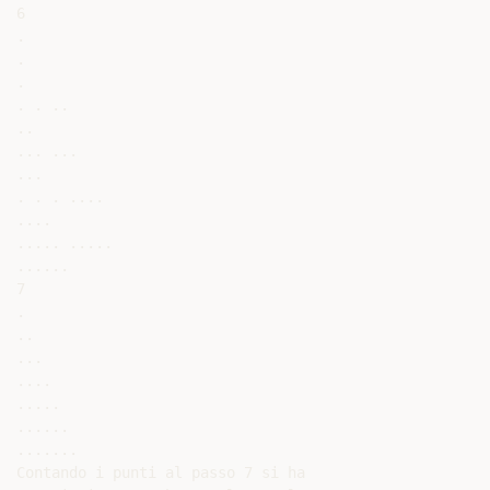
6

.

.

.

. . ..

..

... ...

...

. . . ....

....

..... .....

......

7

.

..

...

....

.....

......

.......

Contando i punti al passo 7 si ha
