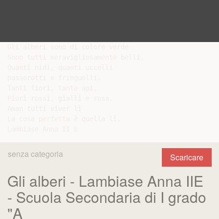
Gli alberi sono di colore verde

Sono tutti meravigliosamente belli.

Quanti nidi, quanti uccelli

passerotti e fringuelli.

Tanti fiori, tante api,

Fiori rossi, gialli e rosa.

Aman tutti viver lì

La cosa perfetta è quella lì.

senza categoria
Scaricare
Gli alberi - Lambiase Anna IIE
- Scuola Secondaria di I grado
"A