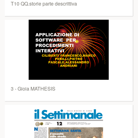
T10 QQ.storie parte descrittiva
3 - Gioia MATHESIS