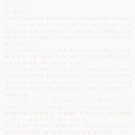
di

continuità,

l’autorizzazione dovrà essere rilasciata dal Dirigente
8. In caso di ripetuti ritardi o assenze da parte degl
Direzione, che provvederà a convocare la famiglia. Al 
settimana corrente, l’alunno/a dovrà fornire giustific
dei genitori.

9. L’assenza dalle lezioni deve essere sempre giustifi
genitore o da chi ne fa le veci il giorno della ripres
all’insegnante della prima ora.

10. Per poter usufruire di uscite anticipate è necessa
scritta da parte dei genitori sull’apposito libretto e
da persona maggiorenne autorizzata, per iscritto, dagl
abbiano carattere di continuità l’autorizzazione preve
Direzione.

11. Per gli alunni che manifestassero, durante le ore 
febbrili la Direzione avviserà, ove possibile, le fami
possibile prendere in consegna l’alunno/a, provvederà 
scuola disponibile in quel momento.

12. Durante lo svolgimento delle attività scolastiche 
non autorizzati dal docente cui sono affidati. Tale no