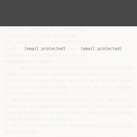
ISTITUTO COMPRENSIVO DI MESENZANA

Via Diaz,35 – 21030 Mesenzana

Tel. 0332/575201 - Fax. 0332/575546

e-mail: 
[email protected]
 pec: 
[email protected]
Sito Web: www.icsmesenzana.gov.it

REGOLAMENTO STUDENTI

1. E’ obbligatoria per tutti gli alunni la frequenza d
vengono svolte nel contesto dei lavori scolastici.

2. Gli alunni sono tenuti ad avere nei confronti del c
personale ausiliario della scuola e dei loro compagni 
che chiedono per se stessi.

3. Nell’esercizio dei loro diritti e nell’adempimento 
mantenere un comportamento corretto, indossare un abbi
cura della propria persona, nel rispetto dell’ambiente
saranno ammessi alle lezioni.

4. Gli alunni sono tenuti ad osservare le disposizioni
dall’Istituto.
