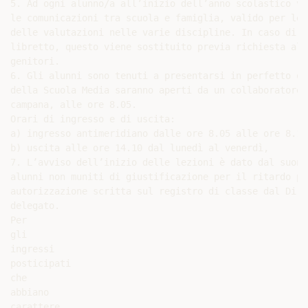
5. Ad ogni alunno/a all’inizio dell’anno scolastico vi
le comunicazioni tra scuola e famiglia, valido per le 
delle valutazioni nelle varie discipline. In caso di s
libretto, questo viene sostituito previa richiesta al 
genitori.

6. Gli alunni sono tenuti a presentarsi in perfetto or
della Scuola Media saranno aperti da un collaboratore 
campana, alle ore 8.05.

Orari di ingresso e di uscita:

a) ingresso antimeridiano dalle ore 8.05 alle ore 8.10,
b) uscita alle ore 14.10 dal lunedì al venerdì,

7. L’avviso dell’inizio delle lezioni è dato dal suono
alunni non muniti di giustificazione per il ritardo po
autorizzazione scritta sul registro di classe dal Diri
delegato.

Per

gli

ingressi

posticipati

che

abbiano

carattere
