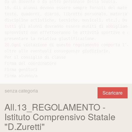
da un docente o da altro personale della Scuola.

19. Gli alunni devono essere sempre forniti del materi
testo, quaderni, diario, libretto personale, materiali
discipline artistiche, tecniche, musicali, etc.). Dura
tutti gli alunni dovranno essere muniti di abbigliamen
sprovvisti non effettueranno le attività sportive e do
presentare la relativa giustificazione.

20.Ogni violazione di questo regolamento comporta l’ap
oltre alle eventuali conseguenze giudiziarie.

Per il consiglio di classe

Firma del coordinatore

Firma genitori

senza categoria
Scaricare
All.13_REGOLAMENTO -
Istituto Comprensivo Statale
"D.Zuretti"