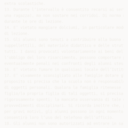
extra scolastiche.

13. Durante l’intervallo è consentito recarsi ai servi
una ragazza), ma non sostare nei corridoi. Di norma no
durante le ore di lezione.

14. E’ vietato mangiare dolciumi, in particolare modo 
di lezione.

15. Gli alunni sono tenuti a contribuire alla buona co
suppellettili, del materiale didattico e delle struttu
tutti. I danni provocati volontariamente ai beni dell’
l’obbligo del loro risarcimento, possono comportare pr
eventualmente penali nei confronti degli alunni stessi.
16. E’ vietato fumare in qualsiasi locale dell’Istituto
17. E’ vivamente sconsigliato alle famiglie dotare gli
proposito si precisa che la scuola non è responsabile 
di oggetti personali. Qualora la famiglia ritenesse in
figlio/la propria figlia di tali oggetti, si precisa c
rigorosamente spenti; la mancata osservanza di tale di
provvedimenti disciplinari. Si ricorda inoltre che, pe
per gravi motivi, gli alunni possono in ogni momento r
consentirà loro l’uso del telefono dell’ufficio.

18. Gli alunni non sono autorizzati ad entrare in sala