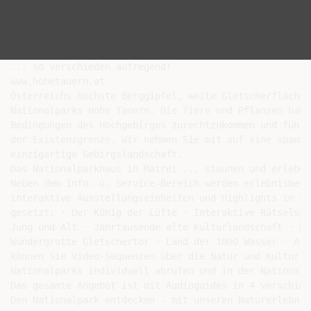
... so verschieden aufregend!

www.hohetauern.at

Österreichs höchste Berggipfel, weite Gletscherflächen
Nationalparks Hohe Tauern. Die Tiere und Pflanzen habe
Bedingungen des Hochgebirges zurechtzukommen und führe
der Existenzgrenze. Wir nehmen Sie mit auf eine spanne
einzigartige Gebirgslandschaft.

Das Nationalparkhaus in Matrei ... staunen und erleben.
Neben dem Info- u. Service-Bereich werden erlebnisbeton
interaktive Ausstellungseinheiten und Highlights in Sze
gesetzt: · Der König der Lüfte · Interaktive Rätselspie
Jung und Alt · Jahrtausende alte Kulturlandschaft · Bla
Wundergrotte Gletschertor · Land der 1000 Wasser · Arc
können Sie Video-Sequenzen über die Natur und Kultur de
Nationalparks individuell abrufen und in der Nationalp
Das gesamte Angebot ist mit Audioguides in 4 verschied
Den Nationalpark entdecken - mit unseren Naturerlebnis