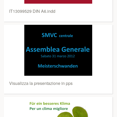
IT13099529 DIN A6.indd
Visualizza la presentazione in pps