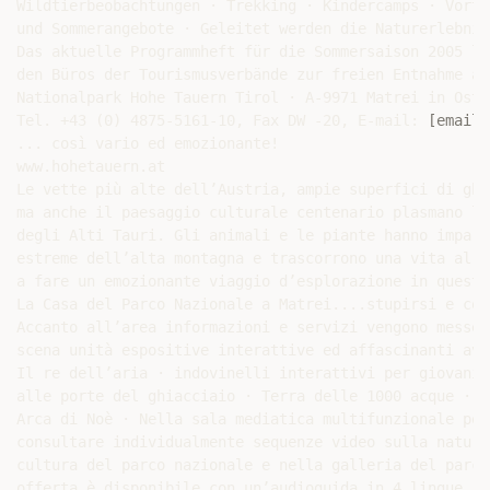
Wildtierbeobachtungen · Trekking · Kindercamps · Vorträ
und Sommerangebote · Geleitet werden die Naturerlebnis
Das aktuelle Programmheft für die Sommersaison 2005 li
den Büros der Tourismusverbände zur freien Entnahme auf
Nationalpark Hohe Tauern Tirol · A-9971 Matrei in Ostt
Tel. +43 (0) 4875-5161-10, Fax DW -20, E-mail: 
[email 
... così vario ed emozionante!

www.hohetauern.at

Le vette più alte dell’Austria, ampie superfici di ghi
ma anche il paesaggio culturale centenario plasmano l’
degli Alti Tauri. Gli animali e le piante hanno impara
estreme dell’alta montagna e trascorrono una vita al l
a fare un emozionante viaggio d’esplorazione in questo
La Casa del Parco Nazionale a Matrei....stupirsi e cono
Accanto all’area informazioni e servizi vengono messe i
scena unità espositive interattive ed affascinanti avve
Il re dell’aria · indovinelli interattivi per giovani 
alle porte del ghiacciaio · Terra delle 1000 acque · l
Arca di Noè · Nella sala mediatica multifunzionale pote
consultare individualmente sequenze video sulla natura 
cultura del parco nazionale e nella galleria del parco
offerta è disponibile con un’audioguida in 4 lingue.
