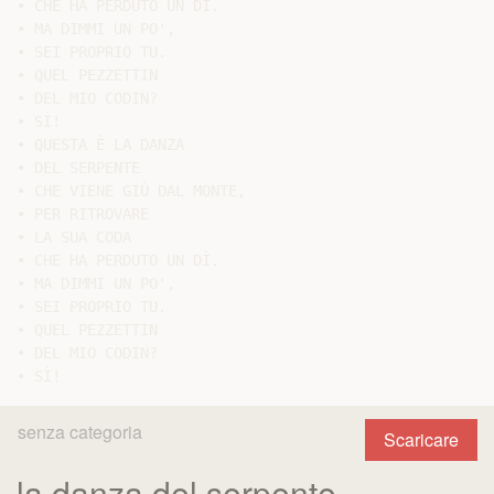
• CHE HA PERDUTO UN DÌ.

• MA DIMMI UN PO',

• SEI PROPRIO TU.

• QUEL PEZZETTIN

• DEL MIO CODIN?

• SÌ!

• QUESTA È LA DANZA

• DEL SERPENTE

• CHE VIENE GIÙ DAL MONTE,

• PER RITROVARE

• LA SUA CODA

• CHE HA PERDUTO UN DÌ.

• MA DIMMI UN PO',

• SEI PROPRIO TU.

• QUEL PEZZETTIN

• DEL MIO CODIN?

senza categoria
Scaricare
la danza del serpente