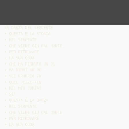
LA DANZA DEL SERPENTE

• QUESTA È LA STORIA

• DEL SERPENTE

• CHE VIENE GIÙ DAL MONTE,

• PER RITROVARE

• LA SUA CODA

• CHE HA PERDUTO UN DÌ.

• MA DIMMI UN PO',

• SEI PROPRIO TU.

• QUEL PEZZETTIN

• DEL MIO CODIN?

• SÌ!

• QUESTA È LA DANZA

• DEL SERPENTE

• CHE VIENE GIÙ DAL MONTE,

• PER RITROVARE

• LA SUA CODA
