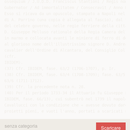
ossequium / J.U.D.D. Franciscus Stantioni / Regis nomi
Gubernator / Ad immortalitatem / Consecravit / Anno Do
Esso si ricava da un opuscolo, stampato a Napoli nel 1
di A. Parrino (una copia è allegata al fascio), dal ti
del celebre governo, nelle regie ferriere della città 
D. Giuseppe Melluso rationale della Regia Camera della
in marmo e collocata avanti le miniere di ferro di det
al glorioso nome dell'illustrissimo signore D. Andrea 
cavalier dell'Ordine di Alcantara, del Consiglio Colla
(cfr.

IBIDEM).

(37) Cfr. IBIDEM, fase. 63/2 (1706-1707), p. Ir.

(38) Cfr. IBIDEM, fase. 63/4 (1708-1709); fase. 63/5 (
63/6 (1711-1712).

(39) Cfr. la precedente nota n. 28.

(40) Per il periodo 1733-34 il Attuario fu Giuseppe La
IBIDEM, fase. 66/13), cui subentrò nel 1739 il napolet
Cavallucci con la condizione che « avesse dovuto dare 
senza categoria
Scaricare