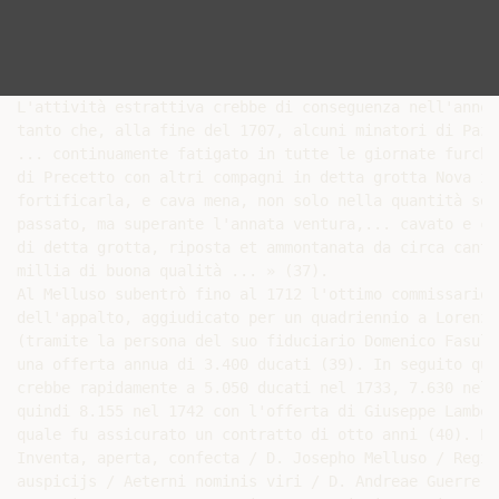
L'attività estrattiva crebbe di conseguenza nell'anno 
tanto che, alla fine del 1707, alcuni minatori di Pazz
... continuamente fatigato in tutte le giornate furché
di Precetto con altri compagni in detta grotta Nova in
fortificarla, e cava mena, non solo nella quantità ser
passato, ma superante l'annata ventura,... cavato e ca
di detta grotta, riposta et ammontanata da circa cantar
millia di buona qualità ... » (37).

Al Melluso subentrò fino al 1712 l'ottimo commissario 
dell'appalto, aggiudicato per un quadriennio a Lorenzo
(tramite la persona del suo fiduciario Domenico Fasulo)
una offerta annua di 3.400 ducati (39). In seguito que
crebbe rapidamente a 5.050 ducati nel 1733, 7.630 nel 1
quindi 8.155 nel 1742 con l'offerta di Giuseppe Lambert
quale fu assicurato un contratto di otto anni (40). Eg
Inventa, aperta, confecta / D. Josepho Melluso / Regii
auspicijs / Aeterni nominis viri / D. Andreae Guerrero