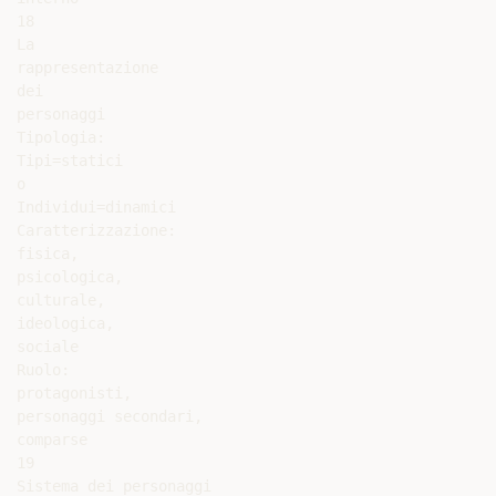
18

La

rappresentazione

dei

personaggi

Tipologia:

Tipi=statici

o

Individui=dinamici

Caratterizzazione:

fisica,

psicologica,

culturale,

ideologica,

sociale

Ruolo:

protagonisti,

personaggi secondari,

comparse

19

Sistema dei personaggi
