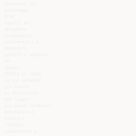
Relazioni tra

personaggi

Eroi

Oggetti del

desiderio

Antagonisti

Intermediari o

mediatori

positii o negativi

20

Spazio

Indica il luogo

in cui accadono

gli eventi

La descrizione

dei luoghi

può avere carattere:

denotativo o

mimetico

(sfondo)

connotativo o
