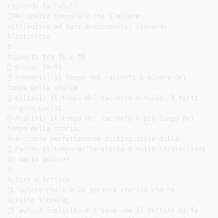
riguarda la fabula

TR= spazio temporale che l’autore

attribuisce ad ogni avvenimento; riguarda

l’intreccio

8

Rapporto tra TS e TR

 Scena: TR=TS

 Sommario: il tempo del racconto è minore del

tempo della storia

 Ellissi: il tempo del racconto è nullo. I fatti

vengono omessi

 Analisi: il tempo del racconto è più lungo del

tempo della storia.

Non sempre perfettamente distinguibile dalla

 Pausa: il tempo della storia è nullo (digressioni

di vario genere)

9

Autore e lettore

L’autore reale è la persona storica che ha

scritto l’opera;

l’autore implicito è l’idea che il lettore si fa
