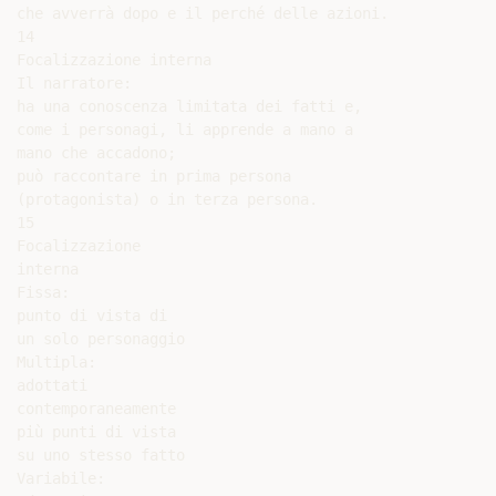
che avverrà dopo e il perché delle azioni.

14

Focalizzazione interna

Il narratore:

ha una conoscenza limitata dei fatti e,

come i personagi, li apprende a mano a

mano che accadono;

può raccontare in prima persona

(protagonista) o in terza persona.

15

Focalizzazione

interna

Fissa:

punto di vista di

un solo personaggio

Multipla:

adottati

contemporaneamente

più punti di vista

su uno stesso fatto

Variabile:
