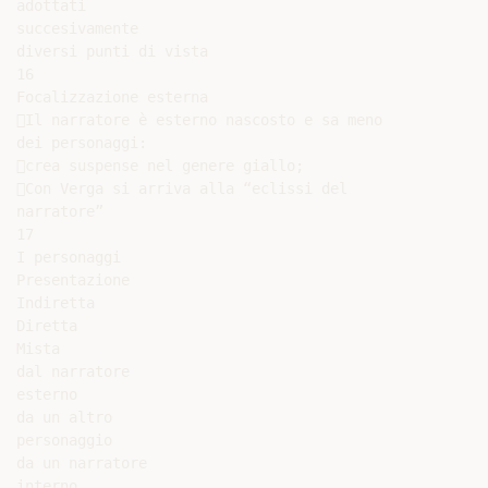
adottati

succesivamente

diversi punti di vista

16

Focalizzazione esterna

Il narratore è esterno nascosto e sa meno

dei personaggi:

crea suspense nel genere giallo;

Con Verga si arriva alla “eclissi del

narratore”

17

I personaggi

Presentazione

Indiretta

Diretta

Mista

dal narratore

esterno

da un altro

personaggio

da un narratore

interno
