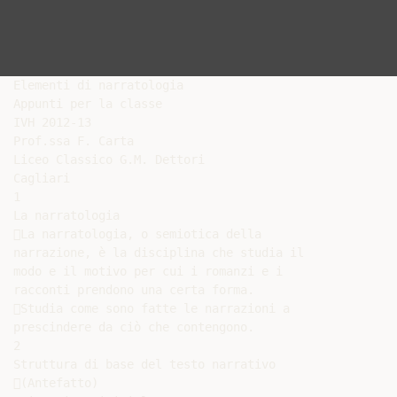
Elementi di narratologia

Appunti per la classe

IVH 2012-13

Prof.ssa F. Carta

Liceo Classico G.M. Dettori

Cagliari

1

La narratologia

La narratologia, o semiotica della

narrazione, è la disciplina che studia il

modo e il motivo per cui i romanzi e i

racconti prendono una certa forma.

Studia come sono fatte le narrazioni a

prescindere da ciò che contengono.

2

Struttura di base del testo narrativo

(Antefatto)
