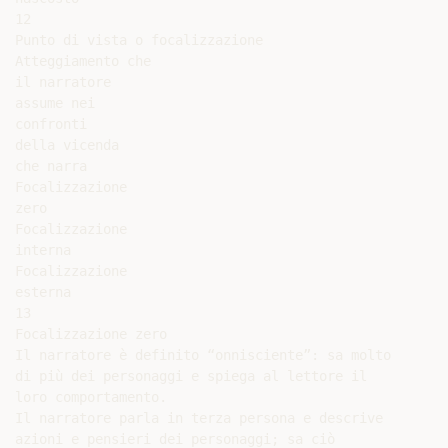
12

Punto di vista o focalizzazione

Atteggiamento che

il narratore

assume nei

confronti

della vicenda

che narra

Focalizzazione

zero

Focalizzazione

interna

Focalizzazione

esterna

13

Focalizzazione zero

Il narratore è definito “onnisciente”: sa molto

di più dei personaggi e spiega al lettore il

loro comportamento.

Il narratore parla in terza persona e descrive

azioni e pensieri dei personaggi; sa ciò
