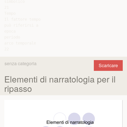
simbolico

21

Tempo

Il fattore tempo

può riferirsi a

epoca

periodo

arco temporale

senza categoria
Scaricare
Elementi di narratologia per il
ripasso