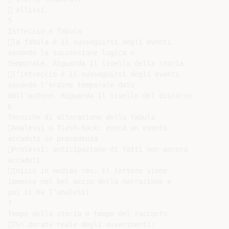
 ellissi

5

Intreccio e fabula

la fabula è il susseguirsi degli eventi

secondo la successione logica e

temporale. Riguarda il livello della storia

l’intreccio è il susseguirsi degli eventi

secondo l’ordine temporale dato

dall’autore. Riguarda il livello del discorso

6

Tecniche di alterazione della fabula

Analessi o flash-back: evoca un evento

accaduto in precedenza

Prolessi: anticipazione di fatti non ancora

accaduti

Inizio in medias res: il lettore viene

immesso nel bel mezzo della narrazione e

poi si ha l’analessi

7

Tempo della storia e tempo del racconto

TS= durata reale degli avvenimenti;
