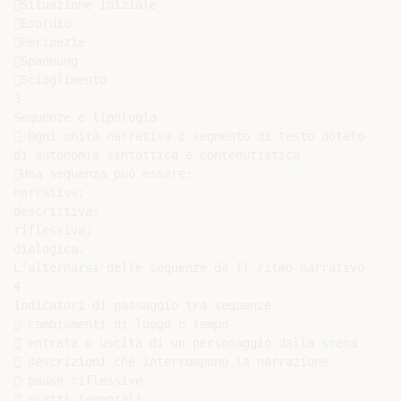
Situazione iniziale

Esordio

Peripezie

Spannung

Scioglimento

3

Sequenze e tipologia

 Ogni unità narrativa o segmento di testo dotato

di autonomia sintattica e contenutistica

Una sequenza può essere:

narrativa;

descrittiva;

riflessiva;

dialogica.

L’alternarsi delle sequenze dà il ritmo narrativo

4

Indicatori di passaggio tra sequenze

 cambiamenti di luogo o tempo

 entrata o uscita di un personaggio dalla scena

 descrizioni che interrompono la narrazione

 pause riflessive

 scatti temporali
