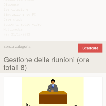
Dispense

Esercitazione

Simulazione su PC

Case study

Supporti audio-video

Multimedia

senza categoria
Scaricare
Gestione delle riunioni (ore
totali 8)