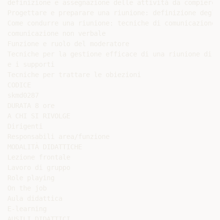
definizione e assegnazione delle attività da compiere,
Progettare e preparare una riunione: definizione degli
Come condurre una riunione: tecniche di comunicazione 
comunicazione non verbale

Funzione e ruolo del moderatore

Tecniche per la gestione efficace di una riunione di l
e i supporti

Tecniche per trattare le obiezioni

CODICE

skmd0287

DURATA 8 ore

A CHI SI RIVOLGE

Dirigenti

Responsabili area/funzione

MODALITÀ DIDATTICHE

Lezione frontale

Lavoro di gruppo

Role playing

On the job

Aula didattica

E-learning

AUSILI DIDATTICI
