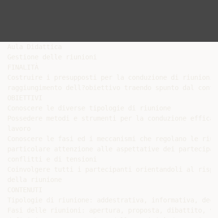
Aula Didattica

Gestione delle riunioni

FINALITÀ

Costruire i presupposti per la conduzione di riunioni 
raggiungimento dell?obiettivo traendo spunto dal contr
OBIETTIVI

Conoscere le diverse tipologie di riunione

Possedere metodi e strumenti per la conduzione efficac
lavoro

Conoscere le fasi ed i meccanismi che regolano le riun
particolare attenzione alle aspettative dei partecipan
conflitti e di tensioni

Coinvolgere tutti i partecipanti orientandoli al rispe
della riunione

CONTENUTI

Tipologie di riunione: addestrativa, informativa, deci
Fasi delle riunioni: apertura, proposta, dibattito, ve