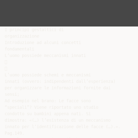
I principi gestaltici di

organizzazione

Introduzione ad alcuni concetti

fondamentali

L’uomo possiede meccanismi innati





L’uomo possiede schemi e meccanismi

innati (ovvero: indipendenti dall’esperienza)

per organizzare le informazioni fornite dai

sensi;

Ad esempio nel brano: Le facce sono

“speciali”? Viene riportato uno studio

condotto su bambini appena nati. Si

dimostra: «(…) l’esistenza di un meccanismo

innato per l’identificazione delle facce (…).».

Pag.149.
