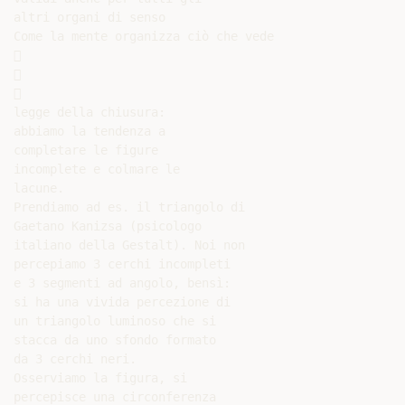
altri organi di senso

Come la mente organizza ciò che vede







legge della chiusura:

abbiamo la tendenza a

completare le figure

incomplete e colmare le

lacune.

Prendiamo ad es. il triangolo di

Gaetano Kanizsa (psicologo

italiano della Gestalt). Noi non

percepiamo 3 cerchi incompleti

e 3 segmenti ad angolo, bensì:

si ha una vivida percezione di

un triangolo luminoso che si

stacca da uno sfondo formato

da 3 cerchi neri.

Osserviamo la figura, si

percepisce una circonferenza
