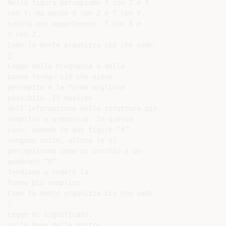
Nella figura percepiamo T con Z e X

con Y, ma anche X con Z e T con Y.

Sembra non appartenere: T con X e

Y con Z.

Come la mente organizza ciò che vede



Legge della Pregnanza o della

buona forma: ciò che viene

percepito è la forma migliore

possibile. Il massimo

dell’informazione nella struttura più

semplice e armoniosa. In questo

caso: quando le due figure “A”

vengono unite, allora le si

percepiscono come un cerchio e un

quadrato “B”.

Tendiamo a vedere la

Forma più semplice

Come la mente organizza ciò che vede



Legge di Significato:

sulla base delle nostre
