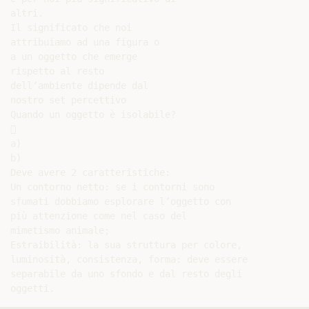
altri.

Il significato che noi

attribuiamo ad una figura o

a un oggetto che emerge

rispetto al resto

dell’ambiente dipende dal

nostro set percettivo

Quando un oggetto è isolabile?



a)

b)

Deve avere 2 caratteristiche:

Un contorno netto: se i contorni sono

sfumati dobbiamo esplorare l’oggetto con

più attenzione come nel caso del

mimetismo animale;

Estraibilità: la sua struttura per colore,

luminosità, consistenza, forma: deve essere

separabile da uno sfondo e dal resto degli
