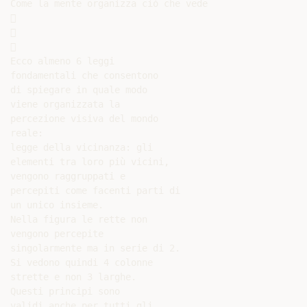
Come la mente organizza ciò che vede







Ecco almeno 6 leggi

fondamentali che consentono

di spiegare in quale modo

viene organizzata la

percezione visiva del mondo

reale:

legge della vicinanza: gli

elementi tra loro più vicini,

vengono raggruppati e

percepiti come facenti parti di

un unico insieme.

Nella figura le rette non

vengono percepite

singolarmente ma in serie di 2.

Si vedono quindi 4 colonne

strette e non 3 larghe.

Questi principi sono

validi anche per tutti gli
