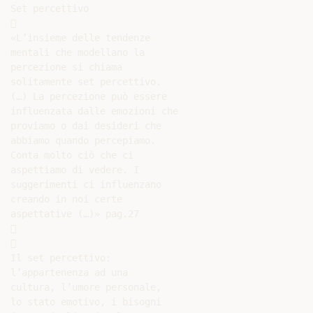
Set percettivo



«L’insieme delle tendenze

mentali che modellano la

percezione si chiama

solitamente set percettivo.

(…) La percezione può essere

influenzata dalle emozioni che

proviamo o dai desideri che

abbiamo quando percepiamo.

Conta molto ciò che ci

aspettiamo di vedere. I

suggerimenti ci influenzano

creando in noi certe

aspettative (…)» pag.27





Il set percettivo:

l’appartenenza ad una

cultura, l’umore personale,

lo stato emotivo, i bisogni
