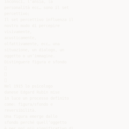
inconsci, l’ansia, la

personalità ecc… sono il set

percettivo;

Il set percettivo influenza il

nostro modo di percepire

visivamente,

acusticamente,

olfattivamente, ecc… una

situazione, un dialogo, un

oggetto o un’immagine.

Distinguere figura e sfondo







Nel 1915 lo psicologo

danese Edgard Rubin mise

in luce un processo definito

come: figura/sfondo e

reversibilità.

Una figura emerge dallo

sfondo perché quell’oggetto

è per noi più significativo di
