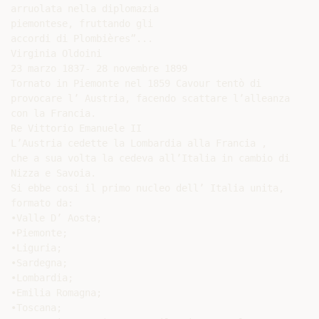
arruolata nella diplomazia

piemontese, fruttando gli

accordi di Plombières”...

Virginia Oldoini

23 marzo 1837- 28 novembre 1899

Tornato in Piemonte nel 1859 Cavour tentò di

provocare l’ Austria, facendo scattare l’alleanza

con la Francia.

Re Vittorio Emanuele II

L’Austria cedette la Lombardia alla Francia ,

che a sua volta la cedeva all’Italia in cambio di

Nizza e Savoia.

Si ebbe cosi il primo nucleo dell’ Italia unita,

formato da:

•Valle D’ Aosta;

•Piemonte;

•Liguria;

•Sardegna;

•Lombardia;

•Emilia Romagna;

•Toscana;
