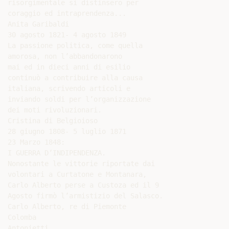
risorgimentale si distinsero per

coraggio ed intraprendenza...

Anita Garibaldi

30 agosto 1821- 4 agosto 1849

La passione politica, come quella

amorosa, non l’abbandonarono

mai ed in dieci anni di esilio

continuò a contribuire alla causa

italiana, scrivendo articoli e

inviando soldi per l’organizzazione

dei moti rivoluzionari.

Cristina di Belgioioso

28 giugno 1808- 5 luglio 1871

23 Marzo 1848:

I GUERRA D’INDIPENDENZA.

Nonostante le vittorie riportate dai

volontari a Curtatone e Montanara,

Carlo Alberto perse a Custoza ed il 9

Agosto firmò l’armistizio del Salasco.

Carlo Alberto, re di Piemonte

Colomba

Antonietti
