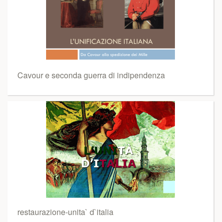
Cavour e seconda guerra di indipendenza
restaurazione-unita` d`italia