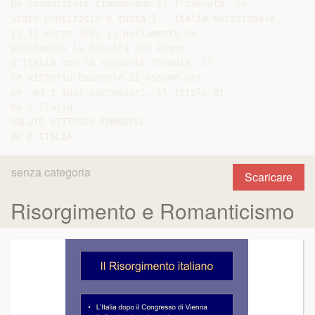
Da conquistare rimanevano il Triveneto, lo

Stato Pontificio e tutta l ‘ Italia meridionale.

Il 17 marzo 1861 il parlamento ha

proclamato la nascita del Regno

d’Italia con la seguente formula: il

re Vittorio Emanuele II assume per

sé, ed i suoi successori, il titolo di

Re d’Italia.

SALUTO VITTORIO EMANUELE,

senza categoria
Scaricare
Risorgimento e Romanticismo