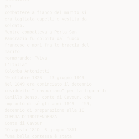
per

combattere a fianco del marito si

era tagliata capelli e vestita da

soldato.

Mentre combatteva a Porta San

Pancrazio fu colpita dal fuoco

francese e morì fra le braccia del

marito

mormorando: “Viva

L’Italia”

Colomba Antonietti

19 ottobre 1826 – 13 giugno 1849

Nel 1849 era cominciato il decennio

cosiddetto “ cavouriano” per la figura di

Camillo Benso, conte di Cavour, che

improntò di sé gli anni 1849 – ’59,

decennio di preparazione alla II

GUERRA D’INDIPENDENZA

Conte di Cavour

10 agosto 1810- 6 giugno 1861

“Una bella contessa è stata
