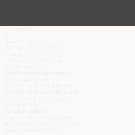
Risorgimento

e

Romanticismo

150° dell’unità d’Italia

V TST/B

Il Romanticismo italiano

ebbe un carattere

prevalentemente patriottico

e la maggioranza degli

scrittori assunse posizioni

liberali ed antiaustriache e si

inserirono nella battaglia

risorgimentale.

Alessandro Manzoni

7 marzo 1785- 22 maggio 1873

Molte donne di varia estrazione

sociale, durante l’età
