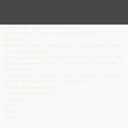
COMMISSIONE Regolamento&Bilancio

Proposte per il nuovo regolamento del CdD

OBIETTIVI

Rendere efficaci e applicabili principi dell’attuale r
Un unico regolamento

Partecipazione alle Commissioni Consiliari come uditric
Definire argomenti su cui è necessario parere obbligat
del materiale

Disciplinare i rapporti tra il Consiglio e l’Assessora
Creare un’anagrafe delle competenze

Parere obbligatorio-non

candidature femminili)

vincolante

sulle

nomine

negli

enti
