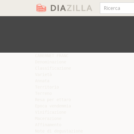
CABERNET FRANC

Denominazione

Classificazione

Varietà

Annata

Territorio

Terreno

Resa per ettaro

Epoca vendemmia

Vinificazione

Macerazione

Affinamento

Note di degustazione
