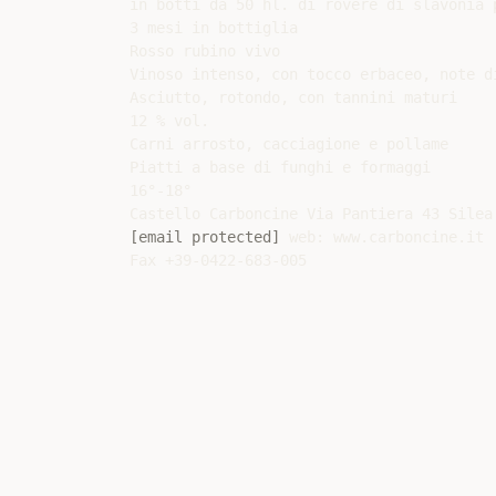
in botti da 50 hl. di rovere di slavonia p
3 mesi in bottiglia

Rosso rubino vivo

Vinoso intenso, con tocco erbaceo, note di
Asciutto, rotondo, con tannini maturi

12 % vol.

Carni arrosto, cacciagione e pollame

Piatti a base di funghi e formaggi

16°-18°

[email protected]
 web: www.carboncine.it
