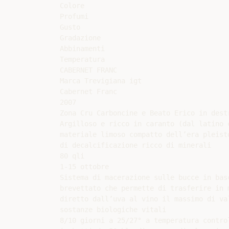
Colore

Profumi

Gusto

Gradazione

Abbinamenti

Temperatura

CABERNET FRANC

Marca Trevigiana igt

Cabernet Franc

2007

Zona Cru Carboncine e Beato Erico in destr
Argilloso e ricco in caranto (dal latino c
materiale limoso compatto dell’era pleisto
di decalcificazione ricco di minerali

80 qli

1-15 ottobre

Sistema di macerazione sulle bucce in basc
brevettato che permette di trasferire in m
diretto dall’uva al vino il massimo di val
sostanze biologiche vitali

8/10 giorni a 25/27° a temperatura control