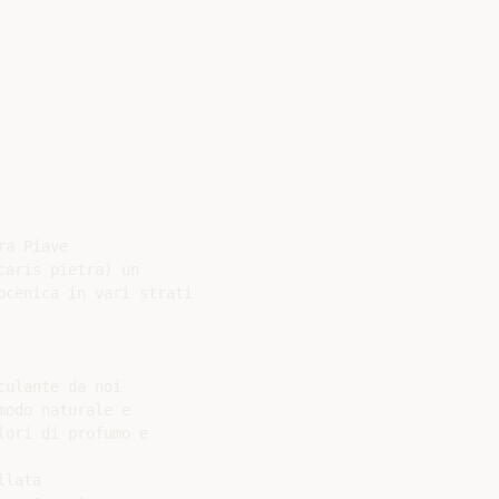
a Piave

aris pietra) un

cenica in vari strati

ulante da noi

odo naturale e

ori di profumo e

lata
