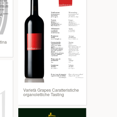
ina
Varietà Grapes Caratteristiche
organolettiche Tasting