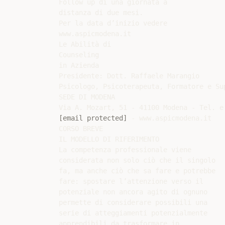
Follow up di una giornata a

distanza di due mesi.

Per la data d’inizio vedere

www.aspicmodena.it

Le Abilità di

Counseling

in Azienda

Presidente: Dott. Raffaele Marangio

Psicologo, Psicoterapeuta, Formatore e Sup
SEDE DI MODENA

[email protected]
 - www.aspicmodena.it

CORSO BREVE

IL MODELLO DI RIFERIMENTO

La competenza professionale viene

considerata non solo ciò che il singolo

fa, ma anche ciò che sa fare e potrebbe

fare: spostare l’attenzione verso il

potenziale non ancora agito di ognuno

permette di considerare possibili una

serie di atteggiamenti potenzialmente

apprendibili da trasformare in
