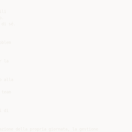
li

.

di sé.

blem

 la

 alla

team

 di

azione della propria giornata, la gestione
