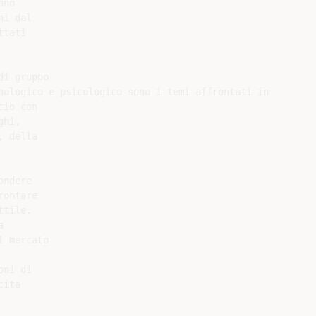
no

i dal

tati

i gruppo

nologico e psicologico sono i temi affrontati in

io con

hi,

 della

ndere

ontare

tile.



 mercato

ni di

ita
