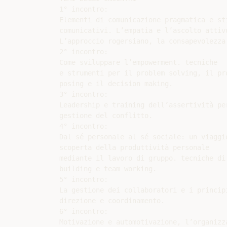
1° incontro:

Elementi di comunicazione pragmatica e sti
comunicativi. L’empatia e l’ascolto attivo
L’approccio rogersiano, la consapevolezza 
2° incontro:

Come sviluppare l’empowerment. tecniche

e strumenti per il problem solving, il pro
posing e il decision making.

3° incontro:

Leadership e training dell’assertività per
gestione del conflitto.

4° incontro:

Dal sé personale al sé sociale: un viaggio
scoperta della produttività personale

mediante il lavoro di gruppo. tecniche di 
building e team working.

5° incontro:

La gestione dei collaboratori e i principi
direzione e coordinamento.

6° incontro:

Motivazione e automotivazione, l’organizz