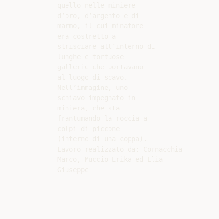
quello nelle miniere

d’oro, d’argento e di

marmo, il cui minatore

era costretto a

strisciare all’interno di

lunghe e tortuose

gallerie che portavano

al luogo di scavo.

Nell’immagine, uno

schiavo impegnato in

miniera, che sta

frantumando la roccia a

colpi di piccone

(interno di una coppa).

Lavoro realizzato da: Cornacchia

Marco, Muccio Erika ed Elia
