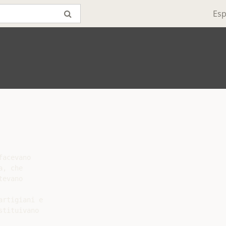
Esp
acevano

, che

evano

rtigiani e

tituivano
