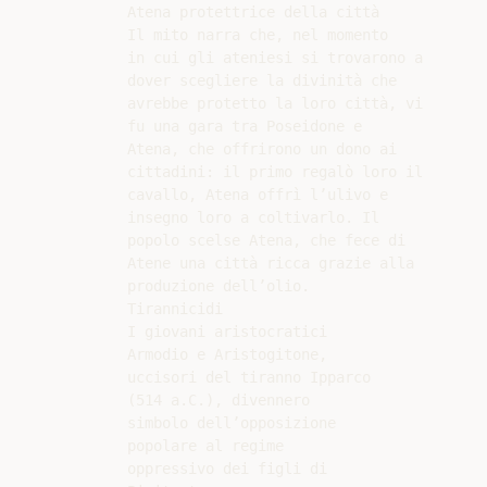
Atena protettrice della città

Il mito narra che, nel momento

in cui gli ateniesi si trovarono a

dover scegliere la divinità che

avrebbe protetto la loro città, vi

fu una gara tra Poseidone e

Atena, che offrirono un dono ai

cittadini: il primo regalò loro il

cavallo, Atena offrì l’ulivo e

insegno loro a coltivarlo. Il

popolo scelse Atena, che fece di

Atene una città ricca grazie alla

produzione dell’olio.

Tirannicidi

I giovani aristocratici

Armodio e Aristogitone,

uccisori del tiranno Ipparco

(514 a.C.), divennero

simbolo dell’opposizione

popolare al regime

oppressivo dei figli di
