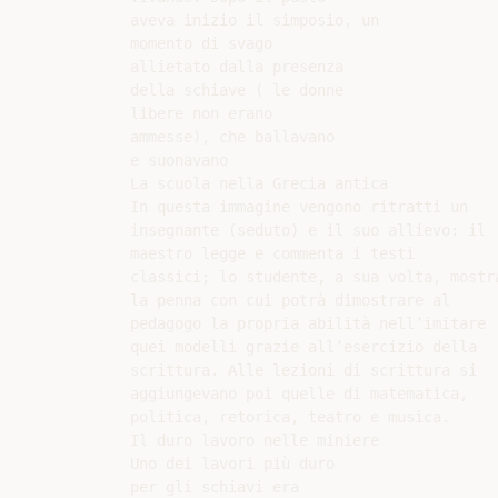
aveva inizio il simposio, un

momento di svago

allietato dalla presenza

della schiave ( le donne

libere non erano

ammesse), che ballavano

e suonavano

La scuola nella Grecia antica

In questa immagine vengono ritratti un

insegnante (seduto) e il suo allievo: il

maestro legge e commenta i testi

classici; lo studente, a sua volta, mostra
la penna con cui potrà dimostrare al

pedagogo la propria abilità nell’imitare

quei modelli grazie all’esercizio della

scrittura. Alle lezioni di scrittura si

aggiungevano poi quelle di matematica,

politica, retorica, teatro e musica.

Il duro lavoro nelle miniere

Uno dei lavori più duro

per gli schiavi era
