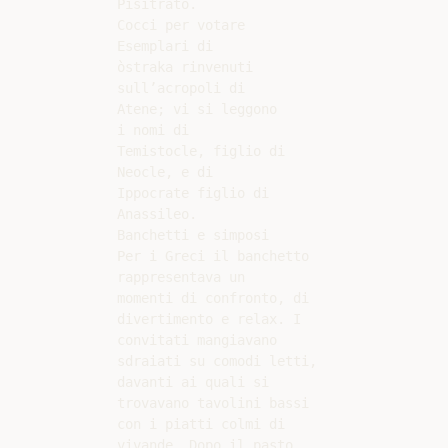
Pisitrato.

Cocci per votare

Esemplari di

òstraka rinvenuti

sull’acropoli di

Atene; vi si leggono

i nomi di

Temistocle, figlio di

Neocle, e di

Ippocrate figlio di

Anassileo.

Banchetti e simposi

Per i Greci il banchetto

rappresentava un

momenti di confronto, di

divertimento e relax. I

convitati mangiavano

sdraiati su comodi letti,

davanti ai quali si

trovavano tavolini bassi

con i piatti colmi di

vivande. Dopo il pasto
