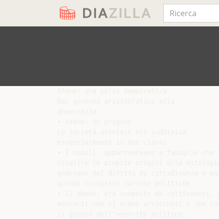
Atene: una pòlis democratica

Dal governo aristocratico alla

democrazia

• Atene: in origine

La società ateniese era suddivisa

essenzialmente in due classi

• I nobili: appartenevano a famiglie che f
risalire le proprie origini alla mitologia
godevano del diritto di cittadinanza e pot
quindi ricoprire cariche politiche.

• Il démos: era composto da coltivatori, a
mercanti che si erano arricchiti e che cos
il grosso dell’esercito politico.
